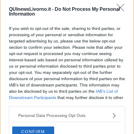
QUInewsLivorno.it -
Do Not Process My Personal
Information
All’esercitazione hanno anche preso parte 2 mezzi aerei così
If you wish to opt-out of the sale, sharing to third parties, or
suddivisi: un elicottero della Base Aeromobili della Guardia Costiera
processing of your personal or sensitive information for
di Sarzana e un elicottero dei Vigili del Fuoco di Cecina, oltre a
targeted advertising by us, please use the below opt-out
numerosi mezzi e personale del 118 per gestire le delicate fasi di
section to confirm your selection. Please note that after your
assistenza sanitaria alle persone recuperate in mare.
opt-out request is processed you may continue seeing
La simulazione addestrativa ha preso il via alle prime luci dell’alba
interest-based ads based on personal information utilized by
con il personale della Misericordia di Livorno che ha provveduto a
us or personal information disclosed to third parties prior to
truccare e preparare i figuranti affinché l’esercitazione risultasse
your opt-out. You may separately opt-out of the further
quanto più reale possibile per tutte le forze chiamate ad operare.
disclosure of your personal information by third parties on the
IAB’s list of downstream participants. This information may
Successivamente, con l’allerta da parte della torre di controllo di
also be disclosed by us to third parties on the
IAB’s List of
Pisa che riferiva della perdita di contatti radio con l’aereo di linea,
Downstream Participants
that may further disclose it to other
un Boing 737, si è entrati nel vivo dell’esercitazione e la Sala
Operativa della Direzione Marittima di Livorno ha assunto il
third parties.
coordinamento dei soccorsi disponendo la costituzione di una sala
Personal Data Processing Opt Outs
crisi.Valutata la rilevanza dell’evento, che poteva vedere coinvolte
addirittura centinaia di persone, dalla Capitaneria labronica è stata
subito fatta partire una motovedetta veloce equipaggiata con
CONFIRM