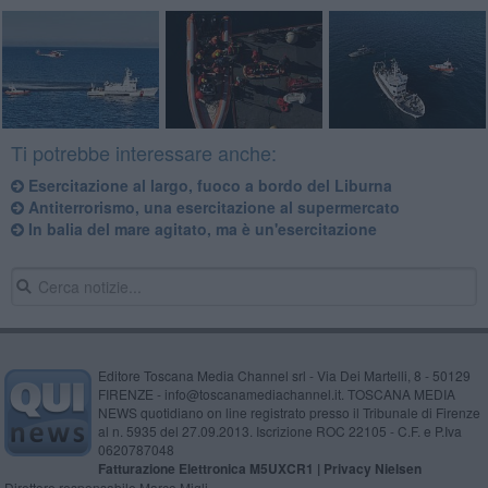
Ti potrebbe interessare anche:
Esercitazione al largo, fuoco a bordo del Liburna
Antiterrorismo, una esercitazione al supermercato
In balia del mare agitato, ma è un'esercitazione
Editore Toscana Media Channel srl - Via Dei Martelli, 8 - 50129
FIRENZE - info@toscanamediachannel.it. TOSCANA MEDIA
NEWS quotidiano on line registrato presso il Tribunale di Firenze
al n. 5935 del 27.09.2013. Iscrizione ROC 22105 - C.F. e P.Iva
0620787048
Fatturazione Elettronica M5UXCR1 |
Privacy Nielsen
Direttore responsabile Marco Migli