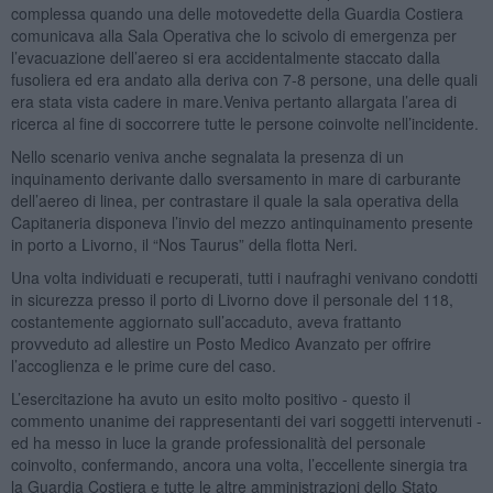
complessa quando una delle motovedette della Guardia Costiera
comunicava alla Sala Operativa che lo scivolo di emergenza per
l’evacuazione dell’aereo si era accidentalmente staccato dalla
fusoliera ed era andato alla deriva con 7-8 persone, una delle quali
era stata vista cadere in mare.Veniva pertanto allargata l’area di
ricerca al fine di soccorrere tutte le persone coinvolte nell’incidente.
Nello scenario veniva anche segnalata la presenza di un
inquinamento derivante dallo sversamento in mare di carburante
dell’aereo di linea, per contrastare il quale la sala operativa della
Capitaneria disponeva l’invio del mezzo antinquinamento presente
in porto a Livorno, il “Nos Taurus” della flotta Neri.
Una volta individuati e recuperati, tutti i naufraghi venivano condotti
in sicurezza presso il porto di Livorno dove il personale del 118,
costantemente aggiornato sull’accaduto, aveva frattanto
provveduto ad allestire un Posto Medico Avanzato per offrire
l’accoglienza e le prime cure del caso.
L’esercitazione ha avuto un esito molto positivo - questo il
commento unanime dei rappresentanti dei vari soggetti intervenuti -
ed ha messo in luce la grande professionalità del personale
coinvolto, confermando, ancora una volta, l’eccellente sinergia tra
la Guardia Costiera e tutte le altre amministrazioni dello Stato