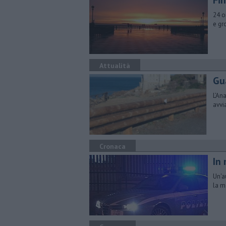
Fin
24 o
e gr
Attualità
Gua
​L’An
avvi
Cronaca
In
Un'a
la m