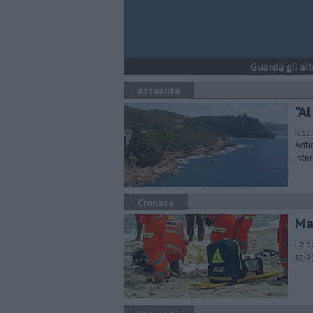
Attualità
"Al
Il s
Anti
inte
Cronaca
Ma
La d
spia