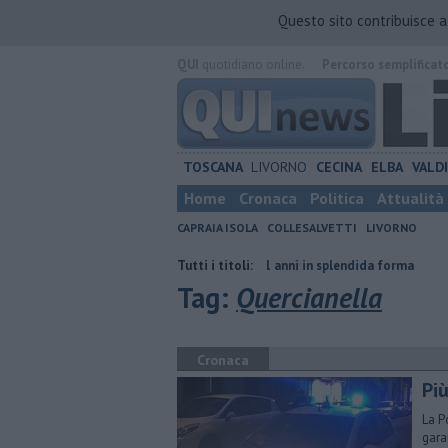
Questo sito contribuisce 
QUI
quotidiano online.
Percorso semplificat
TOSCANA
LIVORNO
CECINA
ELBA
VALD
Home
Cronaca
Politica
Attualità
CAPRAIA ISOLA
COLLESALVETTI
LIVORNO
traniero
Nonna Licia, 101 anni in splendida forma
Tutti i titoli:
Ecco quali rifiu
Tag:
Quercianella
Cronaca
Più
La P
garan