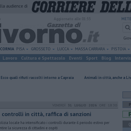
alla audience di
o
Aggiornato alle 01:55
METE
Gio
ICORNIA
PISA
GROSSETO
LUCCA
MASSA CARRARA
PISTOIA
Lavoro
Cultura e Spettacolo
Eventi
Sport
Blog
Intervi
ti raccolti intorno a Capraia
Animali in città, anche a Livorno buone pra
VENERDÌ
31 LUGLIO 2026
ORE 18:30
 controlli in città, raffica di sanzioni
olizia locale ha intensificato i controlli durante il periodo estivo per
Q
tire la sicurezza di cittadini e ospiti