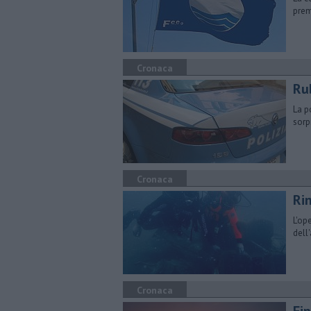
prem
Cronaca
Ru
La p
sorp
Cronaca
Ri
L'op
dell
Cronaca