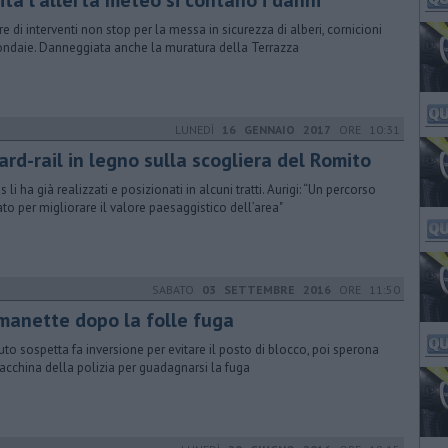
ita l'allerta meteo si contano i danni
re di interventi non stop per la messa in sicurezza di alberi, cornicioni
ondaie. Danneggiata anche la muratura della Terrazza
LUNEDÌ
16 GENNAIO 2017
ORE 10:31
rd-rail in legno sulla scogliera del Romito
as li ha già realizzati e posizionati in alcuni tratti. Aurigi: “Un percorso
ato per migliorare il valore paesaggistico dell’area"
SABATO
03 SETTEMBRE 2016
ORE 11:50
 manette dopo la folle fuga
uto sospetta fa inversione per evitare il posto di blocco, poi sperona
acchina della polizia per guadagnarsi la fuga