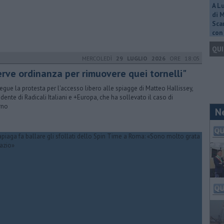
A L
di 
Scar
con 
QUI
MERCOLEDÌ
29 LUGLIO 2026
ORE 18:05
erve ordinanza per rimuovere quei tornelli"
egue la protesta per l'accesso libero alle spiagge di Matteo Hallissey,
idente di Radicali Italiani e +Europa, che ha sollevato il caso di
rno
N