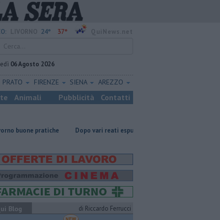
24°
37°
O:
LIVORNO
QuiNews.net
vedì
06 Agosto 2026
PRATO
FIRENZE
SIENA
AREZZO
ste
Animali
Pubblicità
Contatti
tiche
Dopo vari reati espulso un cittadino straniero
Nonna Licia, 
ui Blog
di Riccardo Ferrucci