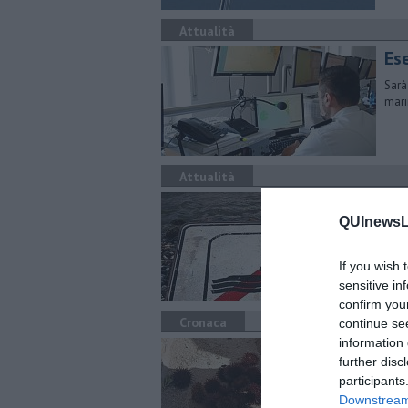
Attualità
Es
Sarà
mari
Attualità
Rin
QUInewsLi
Le o
foce
If you wish 
sensitive in
confirm you
Cronaca
continue se
information 
Pes
further disc
Due 
participants
cost
Downstream 