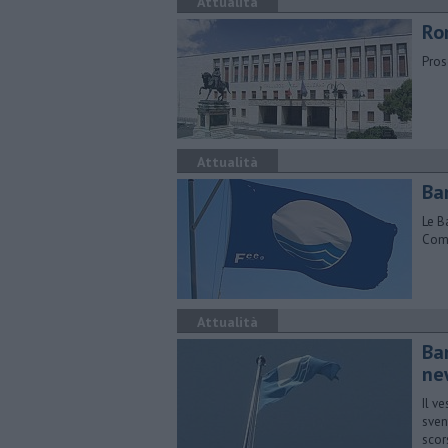
Attualità
Rom
Pros
Attualità
Ban
Le B
Comu
Attualità
Ba
ne
Il v
sven
scor