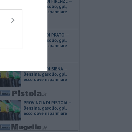
PROVINCIA DI FIRENZE — ​
Benzina, gasolio, gpl,
ecco dove risparmiare
PROVINCIA DI PRATO — ​
Benzina, gasolio, gpl,
ecco dove risparmiare
PROVINCIA DI SIENA — ​
Benzina, gasolio, gpl,
ecco dove risparmiare
PROVINCIA DI PISTOIA — ​
Benzina, gasolio, gpl,
ecco dove risparmiare