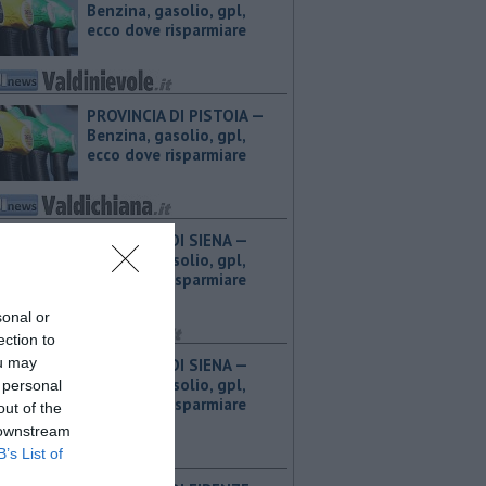
Benzina, gasolio, gpl,
ecco dove risparmiare
PROVINCIA DI PISTOIA — ​
Benzina, gasolio, gpl,
ecco dove risparmiare
PROVINCIA DI SIENA — ​
Benzina, gasolio, gpl,
ecco dove risparmiare
sonal or
ection to
ou may
PROVINCIA DI SIENA — ​
Benzina, gasolio, gpl,
 personal
ecco dove risparmiare
out of the
 downstream
B’s List of