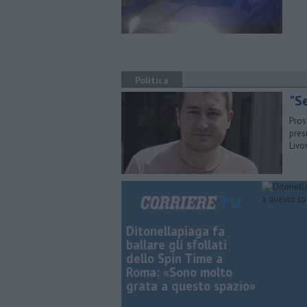
Politica
"S
Pros
pres
Livo
Ditonellapiaga fa
ballare gli sfollati
dello Spin Time a
Roma: «Sono molto
grata a questo spazio»