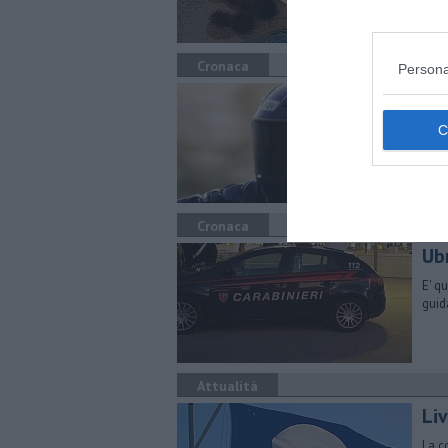
Cronaca
Persona
Ipn
A Qu
motoc
Cronaca
Ub
E' q
guid
Attualità
Li
La c