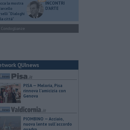
INCONTRI
ucca la mostra
D'ARTE
Marcello
selli “Dialoghi
la città"
Condoglianze
etwork QUInews
PISA — Meloria, Pisa
rinnova l'amicizia con
Genova
PIOMBINO — Acciaio,
nuova lente sull'accordo
quadro