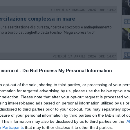
GIOVEDÌ
07 MAGGIO 2026
ORE 14:02
ercitazione complessa in mare
 una esercitazione di sicurezza, ricerca e soccorso e antinquinamento
no a bordo del traghetto della Forship “Mega Express two”
VENERDÌ
17 APRILE 2026
ORE 14:07
novati i divieti di balneazione stagionali
vorno.it -
Do Not Process My Personal Information
rdinanze di divieto di balneazione riguardano le acque portuali e la
 del Rio Felciaio
to opt-out of the sale, sharing to third parties, or processing of your per
formation for targeted advertising by us, please use the below opt-out s
r selection. Please note that after your opt-out request is processed y
LUNEDÌ
23 MARZO 2026
ORE 19:00
eing interest-based ads based on personal information utilized by us or
disclosed to third parties prior to your opt-out. You may separately opt-
cati troppi ricci di mare, scatta la sanzione
losure of your personal information by third parties on the IAB’s list of
pescatori sono stati sanzionati dall'Ufficio Locale della Guardia
. This information may also be disclosed by us to third parties on the
IA
iera di Castiglioncello
Participants
that may further disclose it to other third parties.