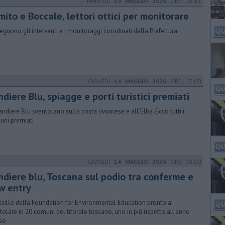
MARTEDÌ
19 MAGGIO 2026
ORE 18:15
ito e Boccale, lettori ottici per monitorare
eguono gli interventi e i monitoraggi coordinati dalla Prefettura
GIOVEDÌ
14 MAGGIO 2026
ORE 17:00
diere Blu, spiagge e porti turistici premiati
andiere Blu sventolano sulla costa livornese e all'Elba. Ecco tutti i
ni premiati
GIOVEDÌ
14 MAGGIO 2026
ORE 18:00
ndiere blu, Toscana sul podio tra conferme e
w entry
essillo della Foundation for Environmental Education pronto a
tolare in 20 comuni del litorale toscano, uno in più rispetto all'anno
so