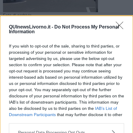
Foto di archivio
Sul posto sono intervenute due ambulanze e l'automedica.
QUInewsLivorno.it -
Do Not Process My Personal
Information
If you wish to opt-out of the sale, sharing to third parties, or
processing of your personal or sensitive information for
targeted advertising by us, please use the below opt-out
LIVORNO —
Questa mattina verdo le 7,30 i soccorsi sono stati
section to confirm your selection. Please note that after your
attivati per uno scontro fra un'auto ed uno scooter avvenuto in via
opt-out request is processed you may continue seeing
Mastacchi.
interest-based ads based on personal information utilized by
Sul posto sono intervenute due ambulanza della Pubblica
us or personal information disclosed to third parties prior to
Assistenza e l'automedica.
your opt-out. You may separately opt-out of the further
disclosure of your personal information by third parties on the
IAB’s list of downstream participants. This information may
also be disclosed by us to third parties on the
IAB’s List of
Downstream Participants
that may further disclose it to other
Il paziente che era a bordo dello scooter, un uomo di 37 anni, è
stato portato in codice rosso per vari traumi al Pronto soccorso.
third parties.
L'uomo era comunque cosciente. L'altro ferito è stato portato in
Pronto soccorso con un codice minore.
Personal Data Processing Opt Outs