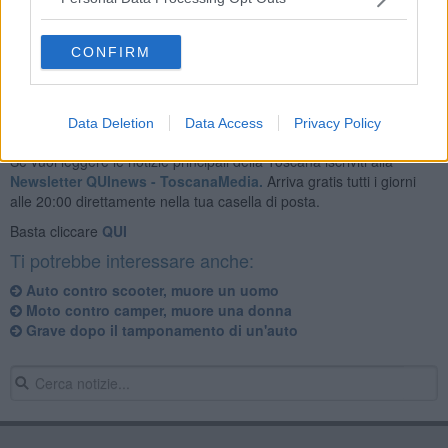
Al momento non si conosce la dinamica dell'incidente.
CONFIRM
Data Deletion
Data Access
Privacy Policy
Se vuoi leggere le notizie principali della Toscana iscriviti alla
Newsletter QUInews - ToscanaMedia.
Arriva gratis tutti i giorni
alle 20:00 direttamente nella tua casella di posta.
Basta cliccare
QUI
Ti potrebbe interessare anche:
Auto contro scooter, muore un uomo
Moto contro camper, muore una donna
Grave dopo il tamponamento di un'auto