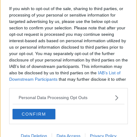
Due feriti nello scontro fra auto e scooter
If you wish to opt-out of the sale, sharing to third parties, or
Precipita dalla scogliera, grave un giovane
processing of your personal or sensitive information for
targeted advertising by us, please use the below opt-out
section to confirm your selection. Please note that after your
Incidente in FiPiLi, muore un volontario
opt-out request is processed you may continue seeing
interest-based ads based on personal information utilized by
Anziana grave dopo essere stata investita
us or personal information disclosed to third parties prior to
your opt-out. You may separately opt-out of the further
Cade mentre pota un albero, morto un 77enne
disclosure of your personal information by third parties on the
IAB’s list of downstream participants. This information may
Fiamme nell'appartamento, in due in ospedale
also be disclosed by us to third parties on the
IAB’s List of
Downstream Participants
that may further disclose it to other
Incidente sulla Fi-Pi-Li, un morto e due feriti
third parties.
Spray al peperoncino, caos al Centro
Personal Data Processing Opt Outs
commerciale
Muore nello scontro tra scooter e furgone
CONFIRM
Auto contro moto, grave un giovane
Data Deletion
Data Access
Privacy Policy
Incendio in un appartamento, tre intossicati