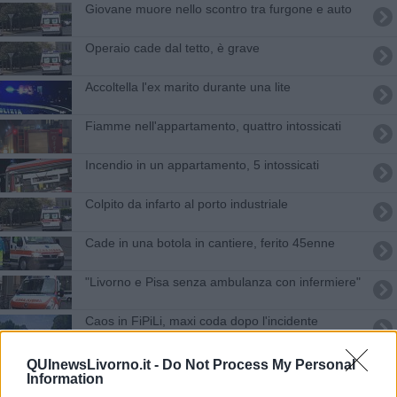
Giovane muore nello scontro tra furgone e auto
Operaio cade dal tetto, è grave
Accoltella l'ex marito durante una lite
Fiamme nell'appartamento, quattro intossicati
Incendio in un appartamento, 5 intossicati
Colpito da infarto al porto industriale
Cade in una botola in cantiere, ferito 45enne
"Livorno e Pisa senza ambulanza con infermiere"
Caos in FiPiLi, maxi coda dopo l'incidente
Scontro fra camion in Fipili, un ferito grave e
QUInewsLivorno.it -
Do Not Process My Personal
strada chiusa
Information