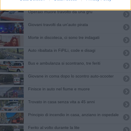
Operaio muore travolto da una gru
Giovani travolti da un'auto pirata
Morte in discoteca, ci sono tre indagati
Auto ribaltata in FiPiLi, code e disagi
Bus e ambulanza si scontrano, tre feriti
Giovane in coma dopo lo scontro auto-scooter
Finisce in auto nel fiume e muore
Trovato in casa senza vita a 45 anni
Principio di incendio in casa, anziano in ospedale
Ferito al volto durante la lite