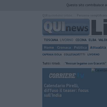
Questo sito contribuisce 
QUI
quotidiano online.
Percorso semplificat
TOSCANA
LIVORNO
CECINA
ELBA
VALD
Home
Cronaca
Politica
Attualità
CAPRAIA ISOLA
COLLESALVETTI
LIVORNO
ra contraria
Retiambiente, M5S: "Nessun legame con Giacetti"
Tutti i titoli:
Qua
Calendario Pirelli,
diffuso il teaser: focus
sull'India