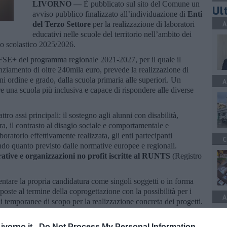
LIVORNO —
È pubblicato sul sito del Comune un
Ult
avviso pubblico finalizzato all’individuazione di
Enti
A
del Terzo Settore
per la realizzazione di laboratori
educativi nelle scuole del territorio nell’ambito dei
no scolastico 2025/2026.
i FSE+ del programma regionale 2021-2027, per il quale il
nziamento di oltre 240mila euro, prevede la realizzazione di
ogni ordine e grado, dalla scuola primaria alle superiori. Un
A
re una scuola più inclusiva e capace di rispondere alle diverse
tro assi principali: il sostegno agli alunni con disabilità,
era, il contrasto al disagio sociale e comportamentale e
boratorio effettivamente realizzata, gli enti partecipanti
C
ndo quanto previsto dalle normative europee e regionali.
ative e organizzazioni no profit iscritte al RUNTS
(Registro
ntare la propria candidatura come singoli soggetti o in forma
oste al termine della coprogettazione con la possibilità per i
A
oni temporanee di scopo per la realizzazione concreta dei progetti.
clusione, dovranno pervenire all’Ufficio sistemi scolastici
vorno.it -
Do Not Process My Personal Information
i opportunità e tutela dei diritti entro e non oltre le ore 9 del