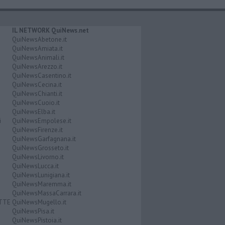
IL NETWORK QuiNews.net
QuiNewsAbetone.it
QuiNewsAmiata.it
QuiNewsAnimali.it
QuiNewsArezzo.it
QuiNewsCasentino.it
QuiNewsCecina.it
QuiNewsChianti.it
QuiNewsCuoio.it
QuiNewsElba.it
i
QuiNewsEmpolese.it
QuiNewsFirenze.it
QuiNewsGarfagnana.it
QuiNewsGrosseto.it
QuiNewsLivorno.it
QuiNewsLucca.it
QuiNewsLunigiana.it
QuiNewsMaremma.it
QuiNewsMassaCarrara.it
ATTE
QuiNewsMugello.it
QuiNewsPisa.it
QuiNewsPistoia.it