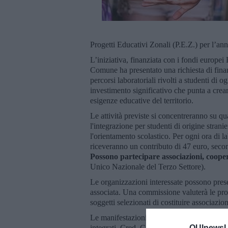
Progetti Educativi Zonali (P.E.Z.) per l’an
L’iniziativa, finanziata con i fondi europe
Comune ha presentato una richiesta di fina
percorsi laboratoriali rivolti a studenti di 
investimento significativo che punta a crea
esigenze educative del territorio.
Le attività previste si concentreranno su quat
l'integrazione per studenti di origine strani
l'orientamento scolastico. Per ogni ora di la
riceveranno un contributo di 47 euro, seco
Possono partecipare associazioni, cooper
Unico Nazionale del Terzo Settore).
Le organizzazioni interessate possono prese
associata. Una commissione valuterà le prop
soggetti selezionati di costituire associazi
Le manifestazioni di interesse, a pena di es
QUInewsLi
integrati, Cred, Ciaf, politiche giovanili, par