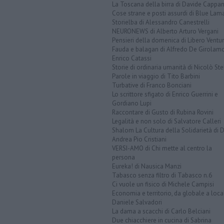
La Toscana della birra di Davide Cappan
Cose strane e posti assurdi di Blue Lam
Storielba di Alessandro Canestrelli
NEURONEWS di Alberto Arturo Vergani
Pensieri della domenica di Libero Ventur
Fauda e balagan di Alfredo De Girolam
Enrico Catassi
Storie di ordinaria umanità di Nicolò Ste
Parole in viaggio di Tito Barbini
Turbative di Franco Bonciani
Lo scrittore sfigato di Enrico Guerrini e
Gordiano Lupi
Raccontare di Gusto di Rubina Rovini
Legalità e non solo di Salvatore Calleri
Shalom La Cultura della Solidarietà di 
Andrea Pio Cristiani
VERSI-AMO di Chi mette al centro la
persona
Eureka! di Nausica Manzi
Tabasco senza filtro di Tabasco n.6
Ci vuole un fisico di Michele Campisi
Economia e territorio, da globale a loca
Daniele Salvadori
La dama a scacchi di Carlo Belciani
Due chiacchiere in cucina di Sabrina