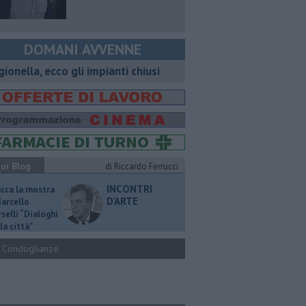
DOMANI AVVENNE
gionella, ecco gli impianti chiusi
ui Blog
di Riccardo Ferrucci
INCONTRI
ucca la mostra
D'ARTE
Marcello
selli “Dialoghi
la città"
Condoglianze