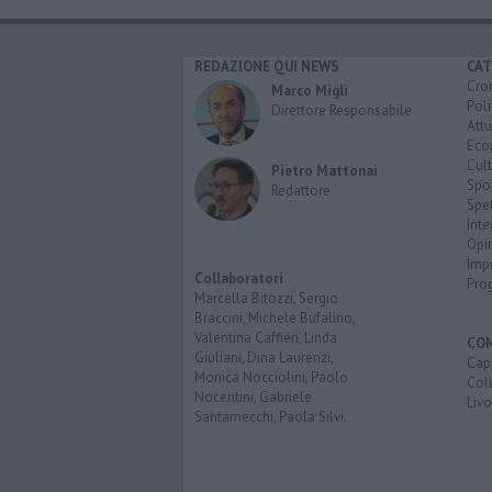
REDAZIONE QUI NEWS
CAT
Cro
Marco Migli
Poli
Direttore Responsabile
Attu
Eco
Cult
Pietro Mattonai
Spo
Redattore
Spet
Inte
Opi
Imp
Collaboratori
Pro
Marcella Bitozzi, Sergio
Braccini, Michele Bufalino,
Valentina Caffieri, Linda
CO
Giuliani, Dina Laurenzi,
Capr
Monica Nocciolini, Paolo
Coll
Nocentini, Gabriele
Liv
Santarnecchi, Paola Silvi.