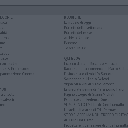
EGORIE
RUBRICHE
naca
Le notizie di oggi
tica
Più Letti della settimana
alità
Più Letti del mese
nomia
Archivio Notizie
ura
Persone
rt
Toscani in TV
tacoli
rviste
QUI BLOG
nion Leader
Incontri d'arte di Riccardo Ferrucci
rese & Professioni
Racconti della domenica di Marco Celat
grammazione Cinema
Disincantato di Adolfo Santoro
Sorridendo di Nicola Belcari
Vignaioli e vini di Nadio Stronchi
MUNI
Le pregiate penne di Pierantonio Pardi
aia Isola
Pagine allegre di Gianni Micheli
esalvetti
Psico-cose di Federica Giusti
orno
VI PRESENTO I MIEI... di Dino Fiumalbi
Le stelle di Astrea di Edit Permay
STORIE VISPE MA NON TROPPO DISTR
di Dario Dal Canto
Progettare il benessere di Erica Fiumalbi