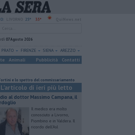
25°
35°
O:
LIVORNO
QuiNews.net
rdì
07 Agosto 2026
PRATO
FIRENZE
SIENA
AREZZO
ste
Animali
Pubblicità
Contatti
e lo spettro del commissariamento
Parco eolico in mare, Confagricoltur
L'articolo di ieri più letto
dio al dottor Massimo Campana, il
rdoglio
Il medico era molto
conosciuto a Livorno,
Piombino e in Valdera. Il
ricordo dell'Asl