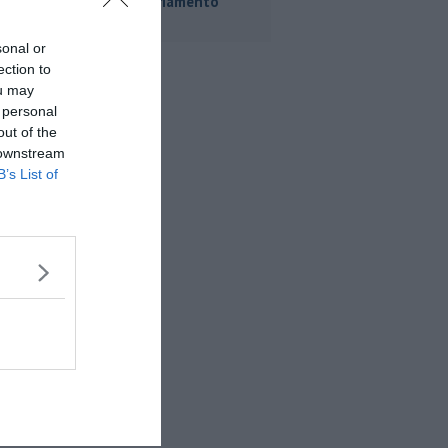
commissariamento
sonal or
ection to
ou may
 personal
out of the
 downstream
B’s List of