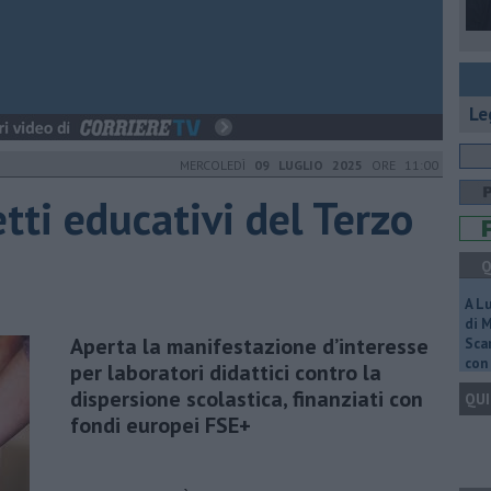
Le
MERCOLEDÌ
09 LUGLIO 2025
ORE 11:00
tti educativi del Terzo
Q
A L
di 
Aperta la manifestazione d’interesse
Scar
con 
per laboratori didattici contro la
dispersione scolastica, finanziati con
QUI
fondi europei FSE+