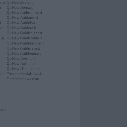
nari
QuiNewsPrato.it
a
QuiNewsSiena.it
QuiNewsValbisenzio.it
QuiNewsValdarno.it
i
QuiNewsValdelsa.it
o e
QuiNewsValdera.it
QuiNewsValdichiana.it
lla
QuiNewsValdicornia.it
QuiNewsValdinievole.it
QuiNewsValdisieve.it
QuiNewsValtiberina.it
QuiNewsVersilia.it
QuiNewsVolterra.it
QuiNewsTango.com
Don
ToscanaMediaNews.it
Fiorentinanews.com
le di