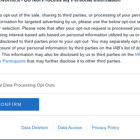
'indirizzo di posta elettronica certificata
to opt-out of the sale, sharing to third parties, or processing of your per
formation for targeted advertising by us, please use the below opt-out s
r selection. Please note that after your opt-out request is processed y
eing interest-based ads based on personal information utilized by us or
disclosed to third parties prior to your opt-out. You may separately opt-
losure of your personal information by third parties on the IAB’s list of
oscana iscriviti alla
Newsletter QUInews - ToscanaMedia.
. This information may also be disclosed by us to third parties on the
IA
amente nella tua casella di posta.
Participants
that may further disclose it to other third parties.
l Data Processing Opt Outs
cipelago
CONFIRM
hi"
Data Deletion
Data Access
Privacy Policy