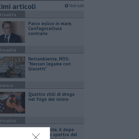
imi articoli
Vedi tutti
ttualità
Parco eolico in mare,
Confagricoltura
contraria
ttualità
Retiambiente, M5S:
"Nessun legame con
Giacetti"
ronaca
Quattro chili di droga
nel frigo del vicino
ttualità
Retiambiente, il dopo
Fortini e lo spettro del