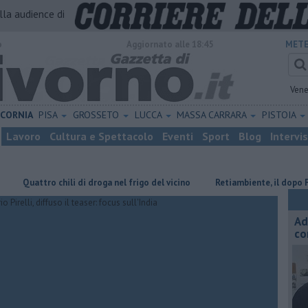
alla audience di
o
Aggiornato alle 18:45
METE
Vene
ICORNIA
PISA
GROSSETO
LUCCA
MASSA CARRARA
PISTOIA
Lavoro
Cultura e Spettacolo
Eventi
Sport
Blog
Intervi
ttro chili di droga nel frigo del vicino
Retiambiente, il dopo Fortini 
Ad
co