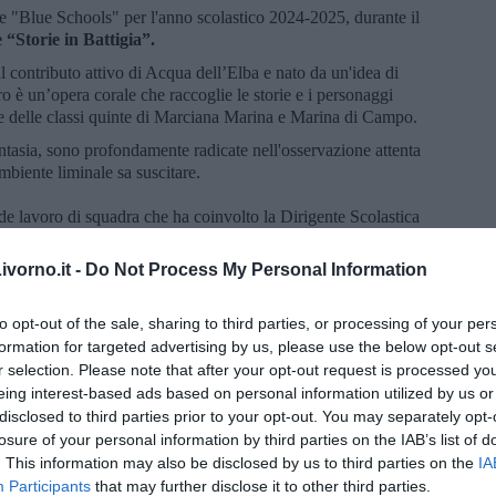
 "Blue Schools" per l'anno scolastico 2024-2025, durante il
 “Storie in Battigia”.
 contributo attivo di Acqua dell’Elba e nato da un'idea di
o è un’opera corale che raccoglie le storie e i personaggi
ine delle classi quinte di Marciana Marina e Marina di Campo.
antasia, sono profondamente radicate nell'osservazione attenta
mbiente liminale sa suscitare.
nde lavoro di squadra che ha coinvolto la Dirigente Scolastica
arofalo, Patrizia Bulgaresi e Daniela Vai e che ha guidato gli
el rapporto tra il territorio ed il mare, sia dal punto di vista
vorno.it -
Do Not Process My Personal Information
li Enti con molteplici attività di esplorazione e realizzazione di
allazione ArT'inSpiaggia. Il lavoro editoriale è stato curato da
to opt-out of the sale, sharing to third parties, or processing of your per
a della copertina è di Lorenzo Russo e l'impaginazione delle
formation for targeted advertising by us, please use the below opt-out s
vico Previti.
r selection. Please note that after your opt-out request is processed y
e e illustratrice nota al pubblico soprattutto per i suoi libri
profondità alla fruizione dell'albo.
eing interest-based ads based on personal information utilized by us or
disclosed to third parties prior to your opt-out. You may separately opt-
losure of your personal information by third parties on the IAB’s list of
o, dopo aver reso l'Elba un modello in Europa, è per noi motivo
. This information may also be disclosed by us to third parties on the
IA
bini e le bambine in contatto diretto con la meraviglia e la
Participants
that may further disclose it to other third parties.
o i semi della responsabilità. Anche la pubblicazione ‘Storie in