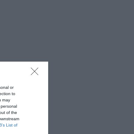
sonal or
ection to
ou may
 personal
out of the
 downstream
B’s List of