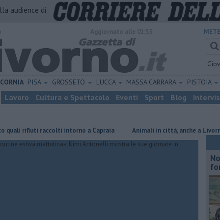
alla audience di
o
Aggiornato alle 01:55
METE
Gio
ICORNIA
PISA
GROSSETO
LUCCA
MASSA CARRARA
PISTOIA
Lavoro
Cultura e Spettacolo
Eventi
Sport
Blog
Intervi
ti raccolti intorno a Capraia
Animali in città, anche a Livorno buone pra
No
fo