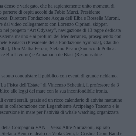
ma denso e variegato, che ha sapientemente unito momenti di
 parterre di ospiti accolti da Fabio Murzi, Presidente
ca, Direttore Fondazione Acqua dell’Elba e Rossella Muroni,
tire dal video collegamento con Lorenzo Cipriani, skipper,
to nel progetto “Art Odyssey”, navigazione di 13 tappe dedicata
ecosistema marino e ai profumi del Mediterraneo, proseguendo con
, Ermete Realacci (Presidente della Fondazione Symbola), Claudio
lba), Don Mattia Ferrari, Stefano Pisani (Sindaco di Pollica-
ice Blu Livorno) e Annamaria de Biasi (Responsabile
a saputo conquistare il pubblico con eventi di grande richiamo.
La Fisica dell’Estate” di Vincenzo Schettini, il professore da 3
blico alle leggi del mare con la sua inconfondibile ironia.
li eventi serali, grazie ad un ricco calendario di attività mattutine
ini in collaborazione con Legambiente Arcipelago Toscano e le
’escursione in mare per l’attività di whale watching organizzata
o della Compagnia VAN – Verso Altre Narrazioni, ispirato
di Stefano Benni e ideato da Viola Centi, la Cristina Cioni Band e