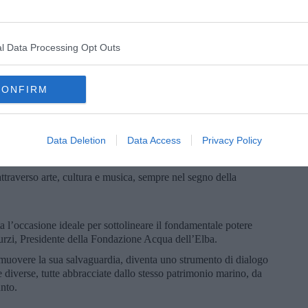
o educativo innovativo’ che, partendo dai bambini, mira a
 futuro più sostenibile per tutti”, spiega
Fabio Murzi,
ba.
l Data Processing Opt Outs
pegno quotidiano, che portiamo avanti perché crediamo che la
 per tutti noi, per riscoprirci parte di un unico, grande
CONFIRM
la d’Elba, un'edizione che ha segnato una svolta grazie al suo
imando l'intero perimetro isolano, da Marciana Marina a
Data Deletion
Data Access
Privacy Policy
olto più attivamente che mai le comunità locali in una riflessione
 Mediterranee”.
attraverso arte, cultura e musica, sempre nel segno della
 l’occasione ideale per sottolineare il fondamentale potere
rzi, Presidente della Fondazione Acqua dell’Elba.
promuovere la sua salvaguardia, diventa uno strumento di dialogo
re diverse, tutte abbracciate dallo stesso patrimonio marino, da
nto.