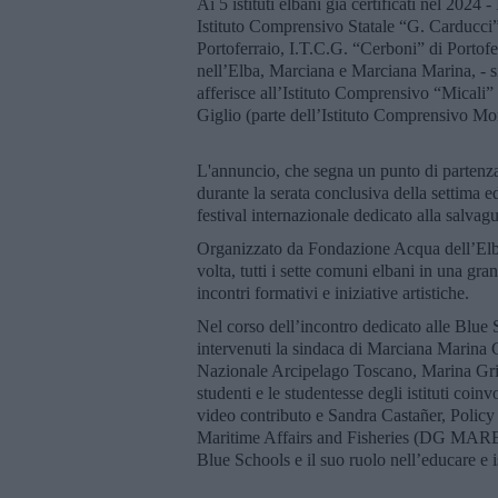
Ai 5 istituti elbani già certificati nel 2024
Istituto Comprensivo Statale “G. Carducci” 
Portoferraio, I.T.C.G. “Cerboni” di Portof
nell’Elba, Marciana e Marciana Marina, - si
afferisce all’Istituto Comprensivo “Micali”
Giglio (parte dell’Istituto Comprensivo Mo
L'annuncio, che segna un punto di partenza
durante la serata conclusiva della settima e
festival internazionale dedicato alla salvag
Organizzato da Fondazione Acqua dell’Elba
volta, tutti i sette comuni elbani in una gra
incontri formativi e iniziative artistiche.
Nel corso dell’incontro dedicato alle Blue 
intervenuti la sindaca di Marciana Marina G
Nazionale Arcipelago Toscano, Marina Gride
studenti e le studentesse degli istituti coi
video contributo e Sandra Castañer, Policy
Maritime Affairs and Fisheries (DG MARE),
Blue Schools e il suo ruolo nell’educare e i