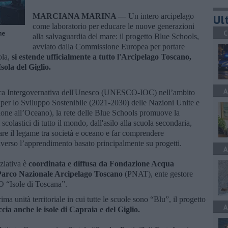
MARCIANA MARINA —
Un intero arcipelago
Ult
come laboratorio per educare le nuove generazioni
C
ne
alla salvaguardia del mare: il progetto Blue Schools,
avviato dalla Commissione Europea per portare
ola,
si estende ufficialmente a tutto l'Arcipelago Toscano,
ola del Giglio.
A
ca Intergovernativa dell'Unesco (UNESCO-IOC) nell’ambito
per lo Sviluppo Sostenibile (2021-2030) delle Nazioni Unite e
ne all’Oceano), la rete delle Blue Schools promuove la
colastici di tutto il mondo, dall'asilo alla scuola secondaria,
rzare il legame tra società e oceano e far comprendere
raverso l’apprendimento basato principalmente su progetti.
A
iziativa è
coordinata e diffusa da Fondazione Acqua
el Parco Nazionale Arcipelago Toscano
(PNAT), ente gestore
 “Isole di Toscana”.
ma unità territoriale in cui tutte le scuole sono “Blu”, il progetto
A
cia anche le isole di Capraia e del Giglio.