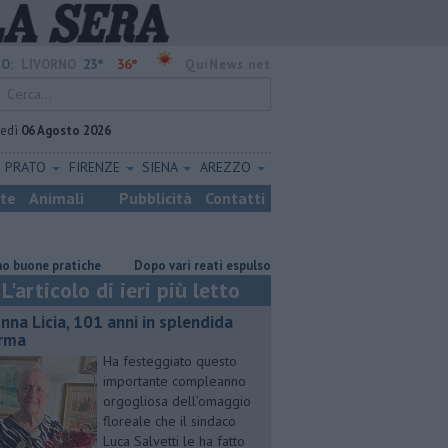
23°
36°
O:
LIVORNO
QuiNews.net
vedì
06 Agosto 2026
PRATO
FIRENZE
SIENA
AREZZO
ste
Animali
Pubblicità
Contatti
tiche
Dopo vari reati espulso un cittadino straniero
Nonna Licia, 
L'articolo di ieri più letto
nna Licia, 101 anni in splendida
rma
Ha festeggiato questo
importante compleanno
orgogliosa dell’omaggio
floreale che il sindaco
Luca Salvetti le ha fatto