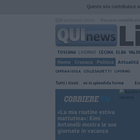
Questo sito contribuisce 
QUI
quotidiano online.
Percorso semplificat
TOSCANA
LIVORNO
CECINA
ELBA
VALD
Home
Cronaca
Politica
Attualità
CAPRAIA ISOLA
COLLESALVETTI
LIVORNO
traniero
Nonna Licia, 101 anni in splendida forma
Tutti i titoli:
Ecco quali rifiu
«La mia routine estiva
mattutina»: Kimi
Antonelli mostra le sue
giornate in vacanza