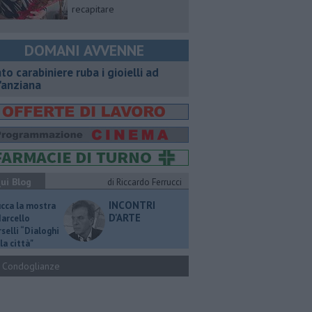
recapitare
DOMANI AVVENNE
nto carabiniere ruba i gioielli ad
'anziana
ui Blog
di Riccardo Ferrucci
INCONTRI
ucca la mostra
D'ARTE
Marcello
selli “Dialoghi
la città"
Condoglianze