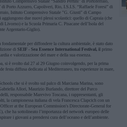
 - Istituto Comprensivo Statale “Sandro Pertini” di Portoferraio,
di Porto Azzurro, Capoliveri, Rio, I.S.I.S. “Raffaele Foresi” di
erraio, Istituto Comprensivo Statale "G. Giusti" di Campo
 aggiungono due nuovi plessi scolastici: quello di Capraia (che
 di Livorno) e la Scuola Primaria C. Pisacane dell’Isola del
nte Argentario-Giglio).
 fondamentale per diffondere la cultura ambientale, è stato dato
dizione di
SEIF - Sea Essence International Festival, i
l primo
uardia e valorizzazione del mare e della sua essenza.
, si è svolto dal 27 al 29 Giugno coinvolgendo, per la prima
nde festa diffusa dedicata al Mediterraneo, tra esperienze in mare,
Schools che si è svolto sul palco di Marciana Marina, sono
abriella Allori, Maurizio Burlando, direttore del Parco
lli, responsabile Marevivo Toscana, i rappresentanti, gli
nvolti, la campionessa italiana di vela Francesca Clapcich con un
 Officer at the European Commission's Directorate-General for
 che ha sottolineato l’importanza del network europeo delle
spirare i giovani a prendersi cura dell’oceano e dell’ambiente.