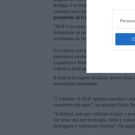
Battigia’ è la testimonianza di un ‘cammin
costruire una comunità più consapevole e un
presidente di Fondazione Acqua dell’El
Persona
“SEIF è la cassa di risonanza di questo im
formazione su questi temi sia un'opportunità
ecosistema da proteggere”, aggiunge.
Si è chiusa così la tre giorni di SEIF - Iso
innovativo modello di festival diffuso. An
Capoliveri e Portoferraio, l'evento ha coinv
collettiva dedicata proprio alle “Comunità
Il festival ha saputo declinare questo tema 
sostenibilità ambientale.
“L’edizione di SEIF appena conclusa è stata
connettivo del mare”, ha spiegato Fabio Mu
“Il festival, nato per celebrare il mare e 
che tesse una rete tra luoghi, storie e cultu
proteggere e valorizzare insieme”, ha aggiu