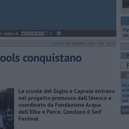
Fi
un
LUNEDÌ
30 GIUGNO 2025
ORE 18:15
hools conquistano
Q
A L
Le scuole del Giglio e Capraia entrano
di 
Scar
nel progetto promosso dall'Unesco e
con 
coordinato da Fondazione Acqua
QUI
dell'Elba e Parco. Concluso il Seif
Festival