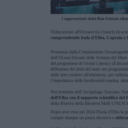
I rappresentati delle Blue Schools elba
l'Educazione all'Oceano tra i banchi di scu
comprendendo Isola d’Elba, Capraia e Is
Promossa dalla Commissione Oceanografi
dell’Ocean Decade delle Scienze del Mare 
del programma di Ocean Literacy (Educazio
diffusione dei temi del mare nei programmi s
dalle aree costiere all'entroterra, per raffo
l’importanza della biodiversità marina, att
Nel territorio dell’Arcipelago Toscano, l'in
dell’Elba con il supporto scientifico d
della Riserva della Biosfera MaB UNESCO
Dopo aver reso nel 2024 l'Isola d'Elba la pri
compie dunque un passo decisivo e
abbrac