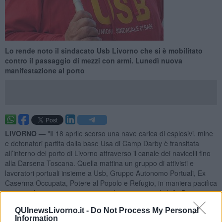
Lo rende noto il sindacato Usb Livorno che si è mobilitato
contro il passaggio di mezzi con armi. Lunedì nuova
manifestazione al porto
LIVORNO —
"Il 18 aprile scorso una nave carica di esplosivi, mine
e detonatori partita dalla base Usa di Camp Darby è transitata
all’interno del porto di Livorno attraverso il canale dei navicelli fino
alla Darsena Toscana. Quella mattina un gruppo di attivisti e
lavoratori portuali insieme a Usb, Gruppo Autonomo Portuali, Ex
Caserma Occupata, Potere al Popolo e Refugio, in maniera pacifica
e non violenta si recarono su uno dei ponti girevoli della Darsena
Toscana per impedire il transito dell’ennesimo carico di morte".
QUInewsLivorno.it -
Do Not Process My Personal
Lo scrive Usb Livorno in una nota.
Information