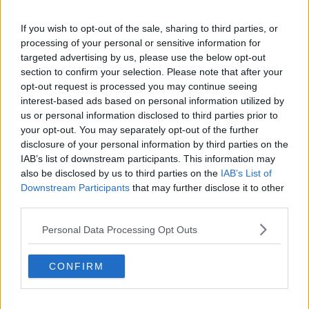
If you wish to opt-out of the sale, sharing to third parties, or
processing of your personal or sensitive information for
"Un carico che non è e non può essere considerato un “servizio
targeted advertising by us, please use the below opt-out
pubblico” come un dirigente della Questura provò a sostenere. -
section to confirm your selection. Please note that after your
prosegue Usb - In pochi minuti il reparto della celere intervenne
opt-out request is processed you may continue seeing
sgomberando con la forza i manifestanti trascinandoli fuori dal
interest-based ads based on personal information utilized by
ponte. Manifestanti che non stavano ostruendo il passaggio dei
us or personal information disclosed to third parties prior to
mezzi civili all’interno del porto. Il ponte girevole fu aperto oltre
your opt-out. You may separately opt-out of the further
un’ora prima del passaggio della nave americana causando, sì in
disclosure of your personal information by third parties on the
questo modo, enormi disagi ai lavoratori e al traffico merci.
IAB’s list of downstream participants. This information may
L’intervento di uno spropositato schieramento di polizia in pochi
also be disclosed by us to third parties on the
IAB’s List of
minuti ci restituisce un messaggio chiaro rispetto alla sudditanza
Downstream Participants
that may further disclose it to other
del nostro paese nei confronti degli interessi bellici americani nel
third parties.
nostro territorio".
"In barba alle dichiarazioni di “pace” delle nostre amministrazioni
Personal Data Processing Opt Outs
locali e regionali e alle mozioni approvate in consiglio comunale. -
prosegue Usb -Pochi mesi prima, sempre lavoratori e attivisti,
CONFIRM
bloccarono un treno carico di armi ed esplosivi che fu dirottato su
una tratta secondaria passando da Collesalvetti e poi Pisa. Nella
giornata di ieri
un dirigente provinciale del nostro sindacato è