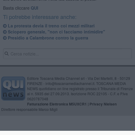
Basta cliccare
QUI
Ti potrebbe interessare anche:
La protesta devia il treno coi mezzi militari
Sciopero generale, "non ci facciamo intimidire"
Presidio a Calambrone contro la guerra
Editore Toscana Media Channel srl - Via Dei Martelli, 8 - 50129
FIRENZE - info@toscanamediachannel.it. TOSCANA MEDIA
NEWS quotidiano on line registrato presso il Tribunale di Firenze
al n. 5935 del 27.09.2013. Iscrizione ROC 22105 - C.F. e P.Iva
0620787048
Fatturazione Elettronica M5UXCR1 |
Privacy Nielsen
Direttore responsabile Marco Migli
Powered by
Aperion.it