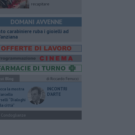
recapitare
DOMANI AVVENNE
nto carabiniere ruba i gioielli ad
'anziana
ui Blog
di Riccardo Ferrucci
INCONTRI
ucca la mostra
D'ARTE
Marcello
selli “Dialoghi
la città"
Condoglianze