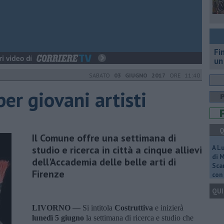
Fi
un
SABATO
03 GIUGNO 2017
ORE 11:40
per giovani artisti
Q
Il Comune offre una settimana di
studio e ricerca in città a cinque allievi
A L
di 
dell'Accademia delle belle arti di
Scar
Firenze
con 
QUI
LIVORNO —
Si intitola
Costruttiva
e inizierà
lunedì
5 giugno
la settimana di ricerca e studio che