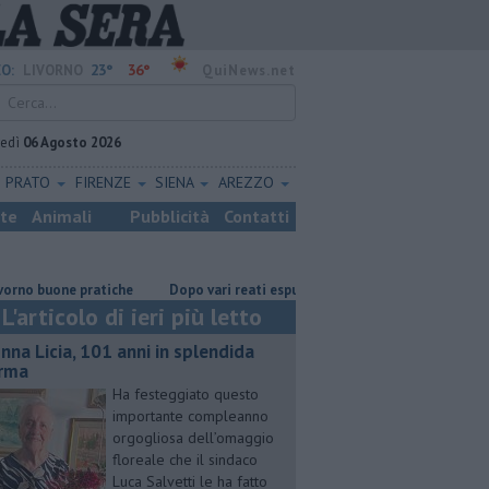
23°
36°
O:
LIVORNO
QuiNews.net
vedì
06 Agosto 2026
PRATO
FIRENZE
SIENA
AREZZO
ste
Animali
Pubblicità
Contatti
buone pratiche
Dopo vari reati espulso un cittadino straniero
Nonn
L'articolo di ieri più letto
nna Licia, 101 anni in splendida
rma
Ha festeggiato questo
importante compleanno
orgogliosa dell’omaggio
floreale che il sindaco
Luca Salvetti le ha fatto