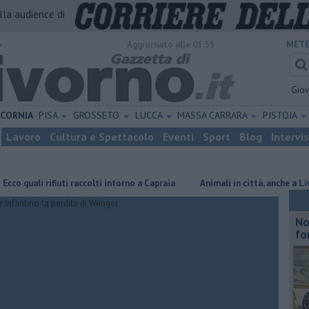
alla audience di
o
Aggiornato alle 01:55
METE
Gio
ICORNIA
PISA
GROSSETO
LUCCA
MASSA CARRARA
PISTOIA
Lavoro
Cultura e Spettacolo
Eventi
Sport
Blog
Intervi
ali rifiuti raccolti intorno a Capraia
Animali in città, anche a Livorno 
No
fo