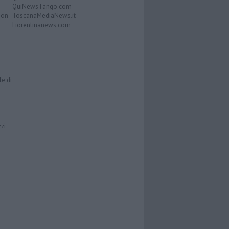
QuiNewsTango.com
Don
ToscanaMediaNews.it
Fiorentinanews.com
le di
zzi