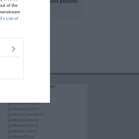
Livorno buone pratiche
out of the
 downstream
B’s List of
IL NETWORK QuiNews.net
QuiNewsAbetone.it
QuiNewsAmiata.it
QuiNewsAnimali.it
QuiNewsArezzo.it
QuiNewsCasentino.it
QuiNewsCecina.it
QuiNewsChianti.it
QuiNewsCuoio.it
QuiNewsElba.it