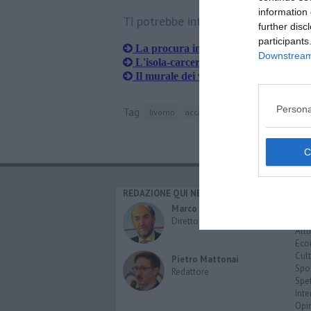
information 
Ti potrebbe interessare anche:
further disc
participants
La procura indaga sulla mostra di M
Downstream 
L'isola-carcere vista con gli occhi dei
Il murale dei volterrani conquista Li
Persona
Tag
livorno
accademia di belle arti di firenze
REDAZIONE QUI NEWS
CAT
Cro
Marco Migli
Poli
Direttore Responsabile
Attu
Eco
Cult
Pietro Mattonai
Spo
Redattore
Spet
Inte
Opi