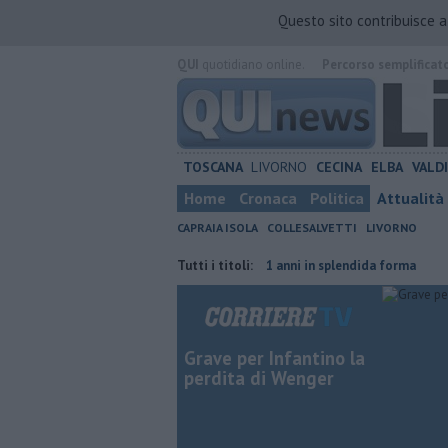
Questo sito contribuisce 
QUI
quotidiano online.
Percorso semplificat
TOSCANA
LIVORNO
CECINA
ELBA
VALD
Home
Cronaca
Politica
Attualità
CAPRAIA ISOLA
COLLESALVETTI
LIVORNO
ttadino straniero
Nonna Licia, 101 anni in splendida forma
Tutti i titoli:
Ecco qu
Grave per Infantino la
perdita di Wenger