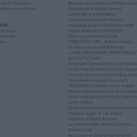
rese & Professioni
Racconti della domenica di Marco Celat
grammazione Cinema
Disincantato di Adolfo Santoro
Sorridendo di Nicola Belcari
Vignaioli e vini di Nadio Stronchi
MUNI
Le pregiate penne di Pierantonio Pardi
aia Isola
Pagine allegre di Gianni Micheli
esalvetti
Psico-cose di Federica Giusti
orno
VI PRESENTO I MIEI... di Dino Fiumalbi
Le stelle di Astrea di Edit Permay
STORIE VISPE MA NON TROPPO DISTR
di Dario Dal Canto
Progettare il benessere di Erica Fiumalbi
La Toscana della birra di Davide Cappan
Cose strane e posti assurdi di Blue Lam
Storielba di Alessandro Canestrelli
NEURONEWS di Alberto Arturo Vergani
Pensieri della domenica di Libero Ventur
Fauda e balagan di Alfredo De Girolam
Enrico Catassi
Storie di ordinaria umanità di Nicolò Ste
Parole in viaggio di Tito Barbini
Turbative di Franco Bonciani
Lo scrittore sfigato di Enrico Guerrini e
Gordiano Lupi
Raccontare di Gusto di Rubina Rovini