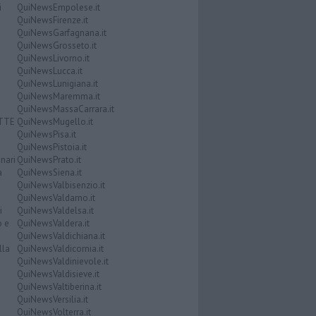
i
QuiNewsEmpolese.it
QuiNewsFirenze.it
QuiNewsGarfagnana.it
QuiNewsGrosseto.it
QuiNewsLivorno.it
QuiNewsLucca.it
QuiNewsLunigiana.it
QuiNewsMaremma.it
QuiNewsMassaCarrara.it
ATTE
QuiNewsMugello.it
QuiNewsPisa.it
QuiNewsPistoia.it
nari
QuiNewsPrato.it
a
QuiNewsSiena.it
QuiNewsValbisenzio.it
QuiNewsValdarno.it
i
QuiNewsValdelsa.it
o e
QuiNewsValdera.it
QuiNewsValdichiana.it
lla
QuiNewsValdicornia.it
QuiNewsValdinievole.it
QuiNewsValdisieve.it
QuiNewsValtiberina.it
QuiNewsVersilia.it
QuiNewsVolterra.it