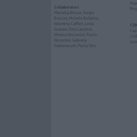
Imp
Collaboratori
Pro
Marcella Bitozzi, Sergio
Braccini, Michele Bufalino,
Valentina Caffieri, Linda
CO
Giuliani, Dina Laurenzi,
Capr
Monica Nocciolini, Paolo
Coll
Nocentini, Gabriele
Liv
Santarnecchi, Paola Silvi.