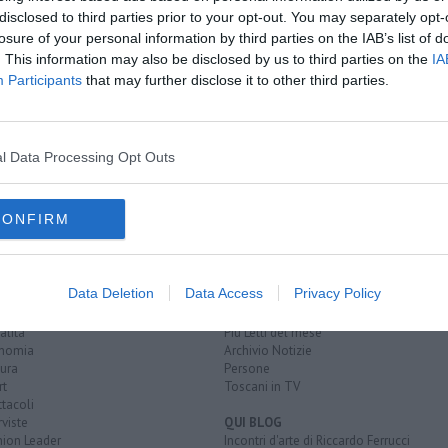
disclosed to third parties prior to your opt-out. You may separately opt-
losure of your personal information by third parties on the IAB’s list of
. This information may also be disclosed by us to third parties on the
IA
odì a Genova
Participants
that may further disclose it to other third parties.
 detenuti
vorno
l Data Processing Opt Outs
CONFIRM
EGORIE
RUBRICHE
Data Deletion
Data Access
Privacy Policy
naca
Le notizie di oggi
tica
Più Letti della settimana
alità
Più Letti del mese
nomia
Archivio Notizie
ura
Persone
rt
Toscani in TV
tacoli
rviste
QUI BLOG
nion Leader
Incontri d'arte di Riccardo Ferrucci