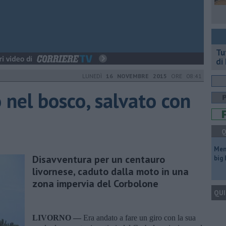
​T
di
LUNEDÌ
16 NOVEMBRE 2015
ORE 08:41
 nel bosco, salvato con
Q
Mem
Disavventura per un centauro
big
livornese, caduto dalla moto in una
zona impervia del Corbolone
QUI
LIVORNO —
Era andato a fare un giro con la sua