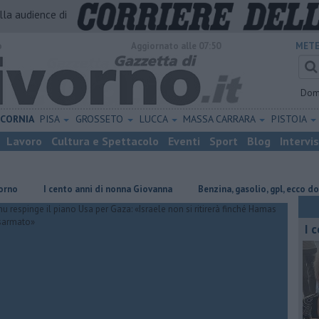
alla audience di
o
Aggiornato alle 07:50
METE
Dom
ICORNIA
PISA
GROSSETO
LUCCA
MASSA CARRARA
PISTOIA
Lavoro
Cultura e Spettacolo
Eventi
Sport
Blog
Intervi
I cento anni di nonna Giovanna
​Benzina, gasolio, gpl, ecco dove ris
I 