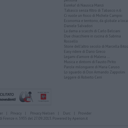
persona
Eureka! di Nausica Manzi
Tabasco senza filtro di Tabasco n.6
Ci vuole un fisico di Michele Campisi
Economia e territorio, da globale a loca
Daniele Salvadori
La dama a scacchi di Carlo Belciani
Due chiacchiere in cucina di Sabrina
Rossello
Storie dell'altro secolo di Marcella Bito
Easy ridere di Dario Greco
Legami d'amore di Malena ...
Musica e dintorni di Fausto Pirìto
Parole milonguere di Maria Caruso
Lo sguardo di Don Armando Zappolini
Leggere di Roberto Cerri
er
|
Privacy
|
Privacy Nielsen
|
Durc
|
Provider
di Firenze n. 5935 del 27.09.2013. Powered by
Aperion.it