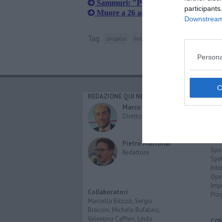
Sammuri: "Poteva essere una traged
participants
Muore a 26 anni sulla A12
Downstream 
Tag
pegaso
livorno
centauro
clavicola
Persona
REDAZIONE QUI NEWS
CAT
Cro
Marco Migli
Poli
Direttore Responsabile
Attu
Eco
Cult
Pietro Mattonai
Spo
Redattore
Spet
Inte
Opi
Imp
Collaboratori
Pro
Marcella Bitozzi, Sergio
Braccini, Michele Bufalino,
Valentina Caffieri, Linda
CO