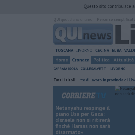
Questo sito contribuisce 
QUI
quotidiano online.
Percorso semplificat
TOSCANA
LIVORNO
CECINA
ELBA
VALD
Home
Cronaca
Politica
Attualità
CAPRAIA ISOLA
COLLESALVETTI
LIVORNO
tà, premi prorogati
​Tutte le offerte di lavoro in provincia di Livorno
Tutti i titoli:
Netanyahu respinge il
piano Usa per Gaza:
«Israele non si ritirerà
finché Hamas non sarà
disarmato»