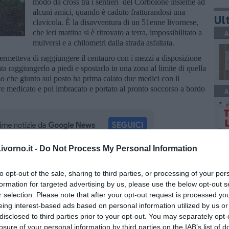
modo da cross tra i sentieri del Corbolone insieme ad
alcuni amici, quando è caduto fratturandosi una
Ult
clavicola. È la disavventura di un 51enne livornese,
che ieri mattina si è ritrovato a terra, impossibilitato a
A
mulversi e a chilometri dalla strada asfaltata.
permetteva di raggiungere il centauro con i mezzi a disposizione
ta raggiungerlo a piedi e spostarlo in una zona al limite di quella
rso che giunto sul posto ha prima calato due medici con il
re medicato e poi imbracato e portato al pronto soccorso a bordo
A
vorno.it -
Do Not Process My Personal Information
A
oscana iscriviti alla
Newsletter QUInews - ToscanaMedia.
to opt-out of the sale, sharing to third parties, or processing of your per
amente nella tua casella di posta.
formation for targeted advertising by us, please use the below opt-out s
r selection. Please note that after your opt-out request is processed y
eing interest-based ads based on personal information utilized by us or
A
disclosed to third parties prior to your opt-out. You may separately opt-
losure of your personal information by third parties on the IAB’s list of