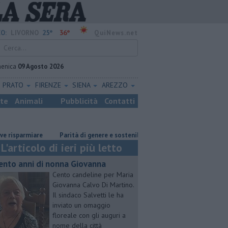
25°
36°
O:
LIVORNO
QuiNews.net
enica
09 Agosto 2026
PRATO
FIRENZE
SIENA
AREZZO
ste
Animali
Pubblicità
Contatti
parmiare
Parità di genere e sostenibilità, premi prorogati
​Tutte le 
L'articolo di ieri più letto
cento anni di nonna Giovanna
Cento candeline per Maria
Giovanna Calvo Di Martino.
Il sindaco Salvetti le ha
inviato un omaggio
floreale con gli auguri a
nome della città