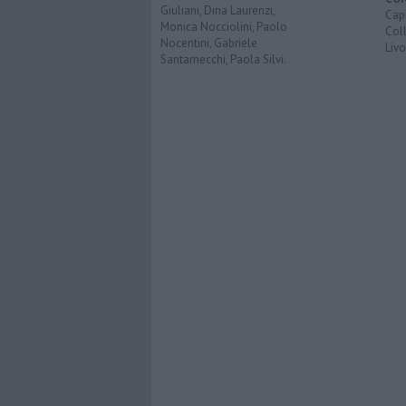
Giuliani, Dina Laurenzi,
Capr
Monica Nocciolini, Paolo
Coll
Nocentini, Gabriele
Liv
Santarnecchi, Paola Silvi.