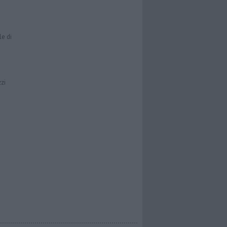
le di
zzi