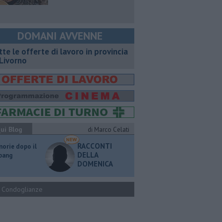
DOMANI AVVENNE
utte le offerte di lavoro in provincia
 Livorno
ui Blog
di Marco Celati
RACCONTI
orie dopo il
DELLA
 bang
DOMENICA
Condoglianze