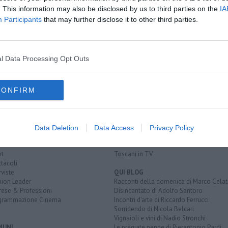
ia"
. This information may also be disclosed by us to third parties on the
IA
Participants
that may further disclose it to other third parties.
vigili del fuoco
elisoccorso
verricello
pronto soccorso
l Data Processing Opt Outs
CONFIRM
EGORIE
RUBRICHE
naca
Le notizie di oggi
tica
Più Letti della settimana
alità
Più Letti del mese
Data Deletion
Data Access
Privacy Policy
nomia
Archivio Notizie
ura
Persone
rt
Toscani in TV
tacoli
rviste
QUI BLOG
nion Leader
Racconti della domenica di Marco Celat
rese & Professioni
Disincantato di Adolfo Santoro
grammazione Cinema
Incontri d'arte di Riccardo Ferrucci
Sorridendo di Nicola Belcari
Vignaioli e vini di Nadio Stronchi
MUNI
Le pregiate penne di Pierantonio Pardi