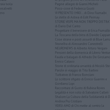
aia Isola
Pagine allegre di Gianni Micheli
esalvetti
Psico-cose di Federica Giusti
orno
VI PRESENTO I MIEI... di Dino Fiumalbi
Le stelle di Astrea di Edit Permay
STORIE VISPE MA NON TROPPO DISTR
di Dario Dal Canto
Progettare il benessere di Erica Fiumalbi
La Toscana della birra di Davide Cappan
Cose strane e posti assurdi di Blue Lam
Storielba di Alessandro Canestrelli
NEURONEWS di Alberto Arturo Vergani
Pensieri della domenica di Libero Ventur
Fauda e balagan di Alfredo De Girolam
Enrico Catassi
Storie di ordinaria umanità di Nicolò Ste
Parole in viaggio di Tito Barbini
Turbative di Franco Bonciani
Lo scrittore sfigato di Enrico Guerrini e
Gordiano Lupi
Raccontare di Gusto di Rubina Rovini
Legalità e non solo di Salvatore Calleri
Shalom La Cultura della Solidarietà di 
Andrea Pio Cristiani
VERSI-AMO di Chi mette al centro la