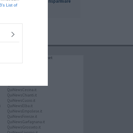
ecco dove risparmiare
B’s List of
IL NETWORK QuiNews.net
QuiNewsAbetone.it
QuiNewsAmiata.it
QuiNewsAnimali.it
QuiNewsArezzo.it
QuiNewsCasentino.it
QuiNewsCecina.it
QuiNewsChianti.it
QuiNewsCuoio.it
i
QuiNewsElba.it
QuiNewsEmpolese.it
QuiNewsFirenze.it
QuiNewsGarfagnana.it
QuiNewsGrosseto.it
QuiNewsLivorno.it