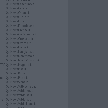
QuiNewsCasentino.it
QuiNewsCecina.it
QuiNewsChianti.it
QuiNewsCuoio.it
QuiNewsElba.it
i
QuiNewsEmpolese.it
QuiNewsFirenze.it
QuiNewsGarfagnana.it
QuiNewsGrosseto.it
QuiNewsLivorno.it
QuiNewsLucca.it
QuiNewsLunigiana.it
QuiNewsMaremma.it
QuiNewsMassaCarrara.it
ATTE
QuiNewsMugello.it
QuiNewsPisa.it
QuiNewsPistoia.it
nari
QuiNewsPrato.it
a
QuiNewsSiena.it
QuiNewsValbisenzio.it
QuiNewsValdarno.it
i
QuiNewsValdelsa.it
o e
QuiNewsValdera.it
QuiNewsValdichiana.it