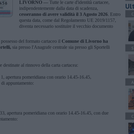
LIVORNO —
Tutte le carte d'identità cartacee,
Ult
indipendentemente dalla data di scadenza,
C
cesseranno di avere validità il 3 Agosto 2026
. Entro
questa data, come dal Regolamento UE 2019/1157,
diventa necessario sostituire il vecchio documento
n possesso del formato cartaceo il
Comune di Livorno ha
telli,
sia presso l'Anagrafe centrale sia presso gli Sportelli
S
 destinate al rinnovo della carta cartacea:
 1, apertura pomeridiana con orario 14.45-16.45,
A
tà di appuntamento:
 33, apertura pomeridiana con orario 14.45-16.45, con due
C
untamento: