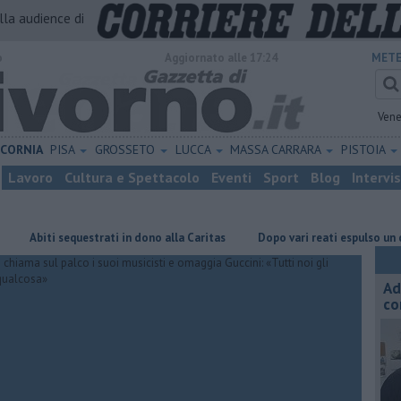
alla audience di
o
Aggiornato alle 17:24
METE
Vene
ICORNIA
PISA
GROSSETO
LUCCA
MASSA CARRARA
PISTOIA
Lavoro
Cultura e Spettacolo
Eventi
Sport
Blog
Intervi
 sequestrati in dono alla Caritas
Dopo vari reati espulso un cittadino s
Ad
co