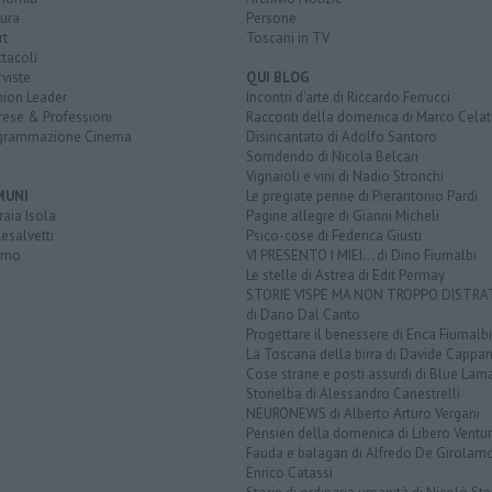
ura
Persone
rt
Toscani in TV
tacoli
rviste
QUI BLOG
nion Leader
Incontri d'arte di Riccardo Ferrucci
rese & Professioni
Racconti della domenica di Marco Celat
grammazione Cinema
Disincantato di Adolfo Santoro
Sorridendo di Nicola Belcari
Vignaioli e vini di Nadio Stronchi
MUNI
Le pregiate penne di Pierantonio Pardi
aia Isola
Pagine allegre di Gianni Micheli
esalvetti
Psico-cose di Federica Giusti
orno
VI PRESENTO I MIEI... di Dino Fiumalbi
Le stelle di Astrea di Edit Permay
STORIE VISPE MA NON TROPPO DISTR
di Dario Dal Canto
Progettare il benessere di Erica Fiumalbi
La Toscana della birra di Davide Cappan
Cose strane e posti assurdi di Blue Lam
Storielba di Alessandro Canestrelli
NEURONEWS di Alberto Arturo Vergani
Pensieri della domenica di Libero Ventur
Fauda e balagan di Alfredo De Girolam
Enrico Catassi