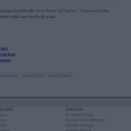
oscana iscriviti alla
Newsletter QUInews - ToscanaMedia.
amente nella tua casella di posta.
ciari
ociazioni
Comune
era sanitaria
codice fiscale
codice a barre
EGORIE
RUBRICHE
naca
Le notizie di oggi
tica
Più Letti della settimana
alità
Più Letti del mese
nomia
Archivio Notizie