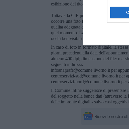
esibizione del titolo di soggiorno e passapor
Tuttavia la CIE prevede alcune specifiche pa
occorre una foto formato tessera, recente, s
qualità adeguata ed in grado di rappresentare
quel momento. La foto deve ritrarre il sogg
occhi ben visibili senza occhiali. Le caratter
In caso di foto in formato digitale, la stess
giorni precedenti alla data dell'appuntament
almeno 400 dpi; dimensione del file: massim
seguenti indirizzi:
infoanagrafe@comune.livorno.it per appunt
centroservizi-sud@comune.livorno.it per ap
centroservizi-nord@comune.livorno.it per a
Il Comune infine suggerisce di presentare la
del soggetto nella banca dati (attraverso la l
delle impronte digitali - salvo casi oggettivi