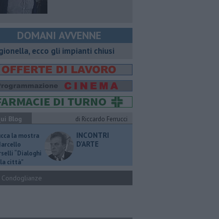
DOMANI AVVENNE
gionella, ecco gli impianti chiusi
ui Blog
di Riccardo Ferrucci
INCONTRI
ucca la mostra
D'ARTE
Marcello
selli “Dialoghi
la città"
Condoglianze