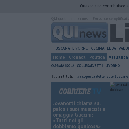
Questo sito contribuisce 
QUI
quotidiano online.
Percorso semplificat
TOSCANA
LIVORNO
CECINA
ELBA
VALD
Home
Cronaca
Politica
Attualità
CAPRAIA ISOLA
COLLESALVETTI
LIVORNO
l cordoglio
Gara podistica alla scoperta delle isole toscane
Tutti i titoli:
Abiti
Jovanotti chiama sul
palco i suoi musicisti e
omaggia Guccini:
«Tutti noi gli
dobbiamo qualcosa»