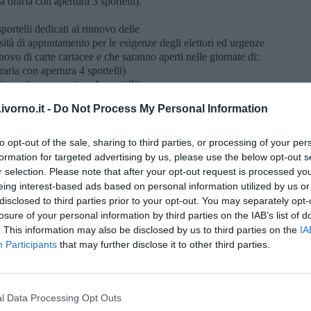
oraria con apertura 3 sportelli).
ortelli dedicati al rinnovo delle
essità di appuntamento per le esigenze degli elettori ed urgenze
ovo di carte cartacee e che saranno aperti nelle giornate di:
aria con apertura 4 sportelli)
 oraria con apertura 4 sportelli)
aria con apertura 4 sportelli).
vorno.it -
Do Not Process My Personal Information
to opt-out of the sale, sharing to third parties, or processing of your per
E (Carta Identità Elettronica) sono invariati rispetto al vecchio
formation for targeted advertising by us, please use the below opt-out s
r selection. Please note that after your opt-out request is processed y
minore di età (non è possibile agire per delega o per procura);
eing interest-based ads based on personal information utilized by us or
eguate, come spiegato di seguito;
disclosed to third parties prior to your opt-out. You may separately opt-
cedente o con altro documento valido o in via residuale e previa
losure of your personal information by third parties on the IAB’s list of
verso due testimoni muniti di documento valido;
. This information may also be disclosed by us to third parties on the
IA
imento del documento e di esibire la denuncia alla richiesta di
Participants
that may further disclose it to other third parties.
enitori per il rilascio di documento valido per l'espatrio ai
e la propria volontà in ordine alla dichiarazione in merito alla
l Data Processing Opt Outs