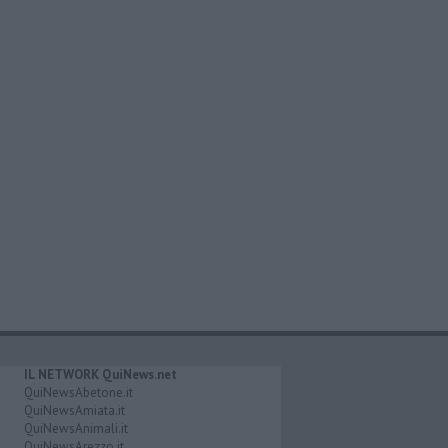
IL NETWORK QuiNews.net
QuiNewsAbetone.it
QuiNewsAmiata.it
QuiNewsAnimali.it
QuiNewsArezzo.it