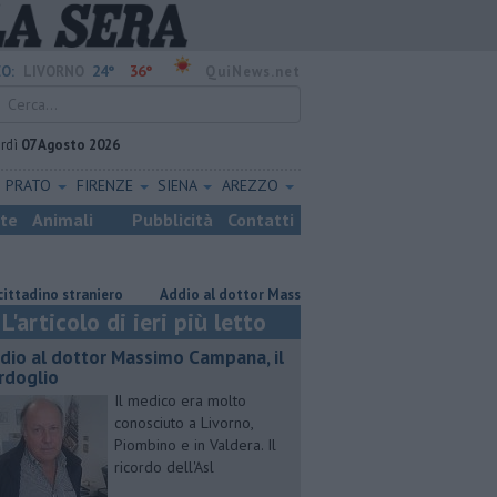
24°
36°
O:
LIVORNO
QuiNews.net
rdì
07 Agosto 2026
PRATO
FIRENZE
SIENA
AREZZO
ste
Animali
Pubblicità
Contatti
traniero
Addio al dottor Massimo Campana, il cordoglio
Gara pod
L'articolo di ieri più letto
dio al dottor Massimo Campana, il
rdoglio
Il medico era molto
conosciuto a Livorno,
Piombino e in Valdera. Il
ricordo dell'Asl