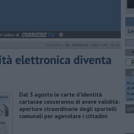
Le
DOMENICA
08 FEBBRAIO 2026
ORE 06:30
ità elettronica diventa
Q
A L
di 
Dal 3 agosto le carte d'identità
Scar
con 
cartacee cesseranno di avere validità:
aperture straordinarie degli sportelli
QUI
comunali per agevolare i cittadini