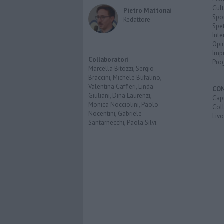
Cult
Pietro Mattonai
Spo
Redattore
Spet
Inte
Opi
Imp
Collaboratori
Pro
Marcella Bitozzi, Sergio
Braccini, Michele Bufalino,
Valentina Caffieri, Linda
CO
Giuliani, Dina Laurenzi,
Capr
Monica Nocciolini, Paolo
Coll
Nocentini, Gabriele
Liv
Santarnecchi, Paola Silvi.