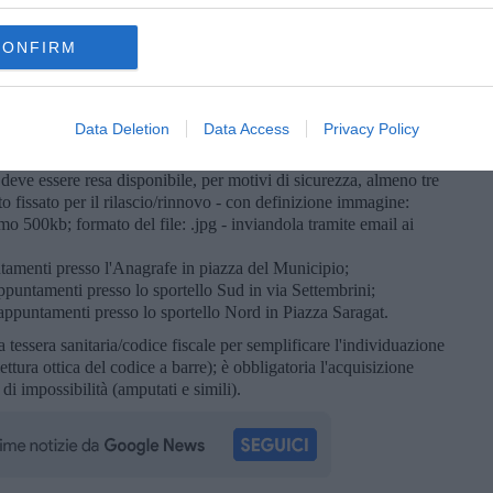
to per gli stranieri.
CONFIRM
rticolarità:
cattata non più di 6 mesi prima, a colori con sfondo bianco, di
 l'interessato così come si presenta "alla vista" dell'operatore in
etto a mezzo busto e a capo scoperto, non di profilo e con gli
Data Deletion
Data Access
Privacy Policy
istiche sono le stesse previste per il rilascio del passaporto.
a deve essere resa disponibile, per motivi di sicurezza, almeno tre
o fissato per il rilascio/rinnovo - con definizione immagine:
o 500kb; formato del file: .jpg - inviandola tramite email ai
amenti presso l'Anagrafe in piazza del Municipio;
puntamenti presso lo sportello Sud in via Settembrini;
ppuntamenti presso lo sportello Nord in Piazza Saragat.
 tessera sanitaria/codice fiscale per semplificare l'individuazione
ettura ottica del codice a barre); è obbligatoria l'acquisizione
 di impossibilità (amputati e simili).