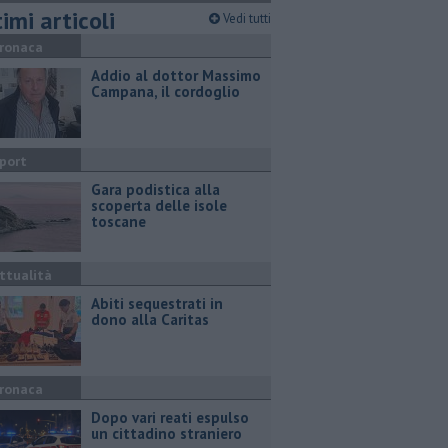
imi articoli
Vedi tutti
ronaca
Addio al dottor Massimo
Campana, il cordoglio
port
Gara podistica alla
scoperta delle isole
toscane
ttualità
Abiti sequestrati in
dono alla Caritas
ronaca
Dopo vari reati espulso
un cittadino straniero