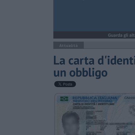
Attualità
La carta d'ident
un obbligo