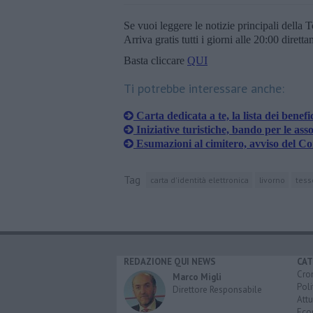
Se vuoi leggere le notizie principali della T
Arriva gratis tutti i giorni alle 20:00 dirett
Basta cliccare
QUI
Ti potrebbe interessare anche:
Carta dedicata a te, la lista dei benefi
Iniziative turistiche, bando per le ass
Esumazioni al cimitero, avviso del 
Tag
carta d'identità elettronica
livorno
tess
REDAZIONE QUI NEWS
CAT
Cro
Marco Migli
Poli
Direttore Responsabile
Attu
Eco