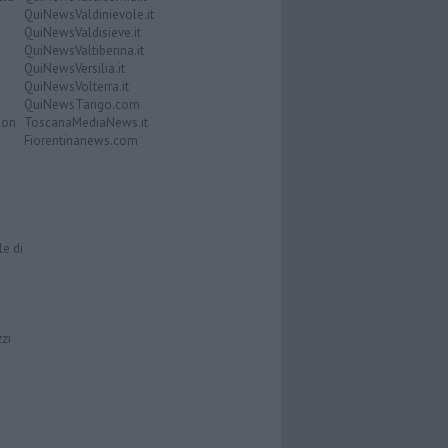
QuiNewsValdinievole.it
QuiNewsValdisieve.it
QuiNewsValtiberina.it
QuiNewsVersilia.it
QuiNewsVolterra.it
QuiNewsTango.com
Don
ToscanaMediaNews.it
Fiorentinanews.com
le di
zzi