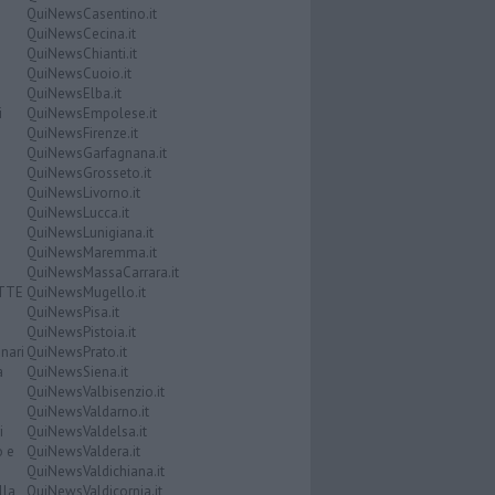
QuiNewsCasentino.it
QuiNewsCecina.it
QuiNewsChianti.it
QuiNewsCuoio.it
QuiNewsElba.it
i
QuiNewsEmpolese.it
QuiNewsFirenze.it
QuiNewsGarfagnana.it
QuiNewsGrosseto.it
QuiNewsLivorno.it
QuiNewsLucca.it
QuiNewsLunigiana.it
QuiNewsMaremma.it
QuiNewsMassaCarrara.it
ATTE
QuiNewsMugello.it
QuiNewsPisa.it
QuiNewsPistoia.it
nari
QuiNewsPrato.it
a
QuiNewsSiena.it
QuiNewsValbisenzio.it
QuiNewsValdarno.it
i
QuiNewsValdelsa.it
o e
QuiNewsValdera.it
QuiNewsValdichiana.it
lla
QuiNewsValdicornia.it