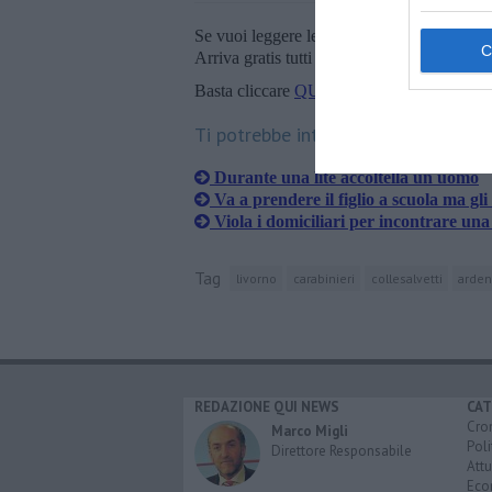
Se vuoi leggere le notizie principali della T
Arriva gratis tutti i giorni alle 20:00 dirett
Basta cliccare
QUI
Ti potrebbe interessare anche:
Durante una lite accoltella un uomo
Va a prendere il figlio a scuola ma gli 
Viola i domiciliari per incontrare un
Tag
livorno
carabinieri
collesalvetti
arde
REDAZIONE QUI NEWS
CAT
Cro
Marco Migli
Poli
Direttore Responsabile
Attu
Eco