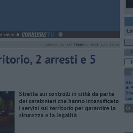
Le
SABATO
21 SETTEMBRE 2024
ORE 18:00
ritorio, 2 arresti e 5
Q
A L
di 
Stretta sui controlli in città da parte
Scar
con 
dei carabinieri che hanno intensificato
i servizi sul territorio per garantire la
QUI
sicurezza e la legalità