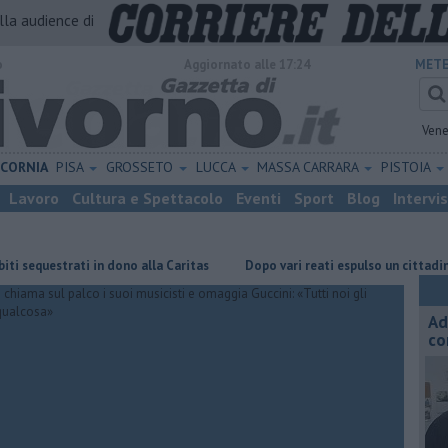
alla audience di
o
Aggiornato alle 17:24
METE
Vene
ICORNIA
PISA
GROSSETO
LUCCA
MASSA CARRARA
PISTOIA
Lavoro
Cultura e Spettacolo
Eventi
Sport
Blog
Intervi
estrati in dono alla Caritas
Dopo vari reati espulso un cittadino strani
Ad
co