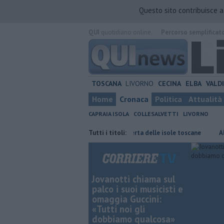
Questo sito contribuisce 
QUI
quotidiano online.
Percorso semplificat
TOSCANA
LIVORNO
CECINA
ELBA
VALD
Home
Cronaca
Politica
Attualità
CAPRAIA ISOLA
COLLESALVETTI
LIVORNO
oglio
Gara podistica alla scoperta delle isole toscane
Tutti i titoli:
Abiti sequ
Jovanotti chiama sul
palco i suoi musicisti e
omaggia Guccini:
«Tutti noi gli
dobbiamo qualcosa»