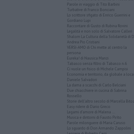
Parole in viaggio di Tito Barbini
Turbative di Franco Bonciani
Lo scrittore sfigato di Enrico Guerrini e
Gordiano Lupi
Raccontare di Gusto di Rubina Rovini
Legalità e non solo di Salvatore Calleri
Shalom La Cultura della Solidarietà di 
Andrea Pio Cristiani
VERSI-AMO di Chi mette al centro la
persona
Eureka! di Nausica Manzi
Tabasco senza filtro di Tabasco n.6
Ci vuole un fisico di Michele Campisi
Economia e territorio, da globale a loca
Daniele Salvadori
La dama a scacchi di Carlo Belciani
Due chiacchiere in cucina di Sabrina
Rossello
Storie dell'altro secolo di Marcella Bito
Easy ridere di Dario Greco
Legami d'amore di Malena ...
Musica e dintorni di Fausto Pirìto
Parole milonguere di Maria Caruso
Lo sguardo di Don Armando Zappolini
Leggere di Roberto Cerri