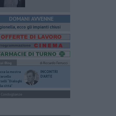
DOMANI AVVENNE
gionella, ecco gli impianti chiusi
ui Blog
di Riccardo Ferrucci
INCONTRI
ucca la mostra
D'ARTE
Marcello
selli “Dialoghi
la città"
Condoglianze