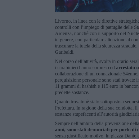
Livorno, in linea con le direttive strategic
controlli con l’impiego di pattuglie delle 
Ardenza, nonché con il supporto del Nucleo
in genere, con particolare attenzione al con
trascurare la tutela della sicurezza stradale
Garibaldi.
Nel corso dell’attività, svolta in orario ser
i carabinieri hanno sorpreso ed
arrestato 
collaborazione di un connazionale 54enne,
perquisizione personale sono stati trovate i
11 grammi di hashish e 115 euro in banconot
predette sostanze.
Quanto trovatonè stato sottoposto a sequestr
Prefettura. In ragione della sua condotta, il
sostanze stupefacenti all’autorità giudiziari
Sempre nell’ambito della prevenzione della 
anni, sono stati denunciati per porto di o
senza giustificato motivo, in piazza Dante 