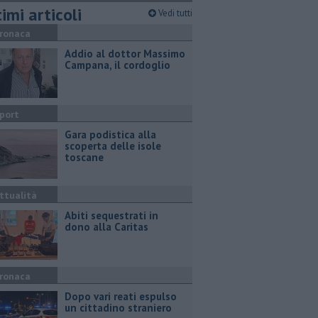
imi articoli
Vedi tutti
ronaca
Addio al dottor Massimo
Campana, il cordoglio
port
Gara podistica alla
scoperta delle isole
toscane
ttualità
Abiti sequestrati in
dono alla Caritas
ronaca
Dopo vari reati espulso
un cittadino straniero