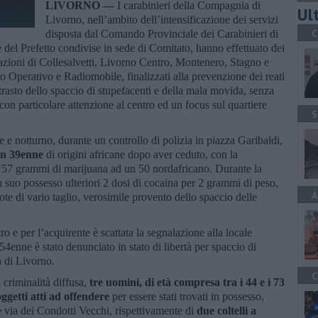
LIVORNO —
I carabinieri della Compagnia di
Ult
Livorno, nell’ambito dell’intensificazione dei servizi
C
disposta dal Comando Provinciale dei Carabinieri di
he del Prefetto condivise in sede di Comitato, hanno effettuato dei
Stazioni di Collesalvetti, Livorno Centro, Montenero, Stagno e
 Operativo e Radiomobile, finalizzati alla prevenzione dei reati
trasto dello spaccio di stupefacenti e della mala movida, senza
, con particolare attenzione al centro ed un focus sul quartiere
S
ale e notturno, durante un controllo di polizia in piazza Garibaldi,
un 39enne
di origini africane dopo aver ceduto, con la
 57 grammi di marijuana ad un 50 nordafricano. Durante la
n suo possesso ulteriori 2 dosi di cocaina per 2 grammi di peso,
A
e di vario taglio, verosimile provento dello spaccio delle
o e per l’acquirente è scattata la segnalazione alla locale
 54enne è stato denunciato in stato di libertà per spaccio di
a di Livorno.
C
criminalità diffusa,
tre uomini, di età compresa tra i 44 e i 73
ggetti atti ad offendere
per essere stati trovati in possesso,
e via dei Condotti Vecchi, rispettivamente di
due coltelli a