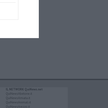
IL NETWORK QuiNews.net
QuiNewsAbetone.it
QuiNewsAmiata.it
QuiNewsAnimali.it
QuiNewsArezzo.it