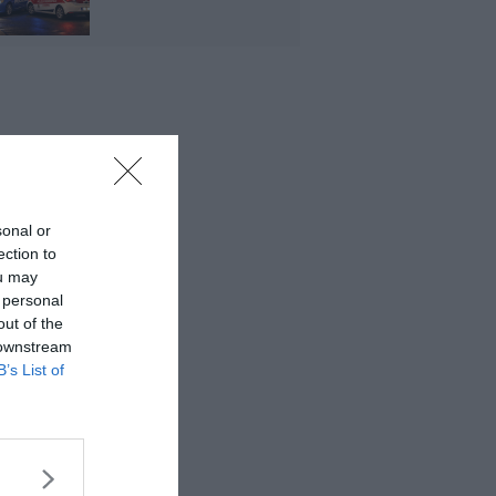
sonal or
ection to
ou may
 personal
out of the
 downstream
B’s List of