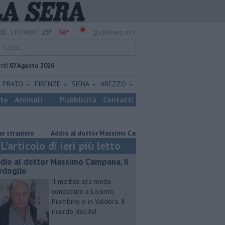
25°
36°
O:
LIVORNO
QuiNews.net
rdì
07 Agosto 2026
PRATO
FIRENZE
SIENA
AREZZO
ste
Animali
Pubblicità
Contatti
ero
Addio al dottor Massimo Campana, il cordoglio
Gara podistica
L'articolo di ieri più letto
dio al dottor Massimo Campana, il
rdoglio
Il medico era molto
conosciuto a Livorno,
Piombino e in Valdera. Il
ricordo dell'Asl