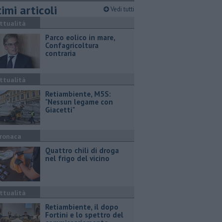
imi articoli
Vedi tutti
ttualità
Parco eolico in mare,
Confagricoltura
contraria
ttualità
Retiambiente, M5S:
"Nessun legame con
Giacetti"
ronaca
Quattro chili di droga
nel frigo del vicino
ttualità
Retiambiente, il dopo
Fortini e lo spettro del