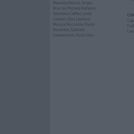
Marcella Bitozzi, Sergio
Braccini, Michele Bufalino,
Valentina Caffieri, Linda
CO
Giuliani, Dina Laurenzi,
Capr
Monica Nocciolini, Paolo
Coll
Nocentini, Gabriele
Liv
Santarnecchi, Paola Silvi.