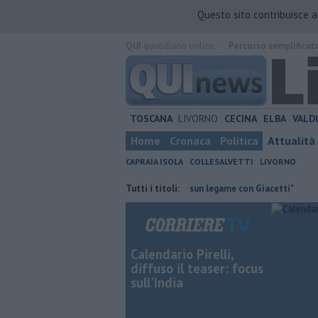
Questo sito contribuisce 
QUI
quotidiano online.
Percorso semplificat
TOSCANA
LIVORNO
CECINA
ELBA
VALD
Home
Cronaca
Politica
Attualità
CAPRAIA ISOLA
COLLESALVETTI
LIVORNO
ntraria
Retiambiente, M5S: "Nessun legame con Giacetti"
Tutti i titoli:
Quattro
Calendario Pirelli,
diffuso il teaser: focus
sull'India