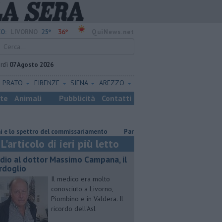
25°
36°
O:
LIVORNO
QuiNews.net
rdì
07 Agosto 2026
PRATO
FIRENZE
SIENA
AREZZO
ste
Animali
Pubblicità
Contatti
spettro del commissariamento
Parco eolico in mare, Confagricoltura con
L'articolo di ieri più letto
dio al dottor Massimo Campana, il
rdoglio
Il medico era molto
conosciuto a Livorno,
Piombino e in Valdera. Il
ricordo dell'Asl