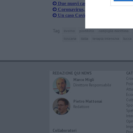
Due nuovi casi Covid in provincia di
Coronavirus, un altro caso nel livorn
Un caso Covid in più nel livornese
Tag
livorno
piombino
campiglia marittima
toscana
italia
terapia intensiva
lucca
REDAZIONE QUI NEWS
CAT
Cro
Marco Migli
Poli
Direttore Responsabile
Attu
Eco
Cult
Pietro Mattonai
Spo
Redattore
Spet
Inte
Opi
Imp
Collaboratori
Pro