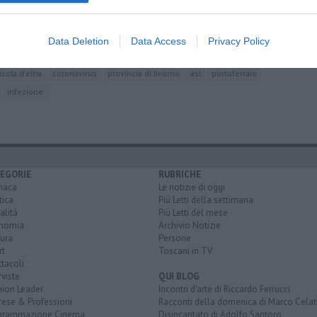
 Livorno
ese
Data Deletion
Data Access
Privacy Policy
isola d'elba
coronavirus
provincia di livorno
asl
portoferraio
infezione
EGORIE
RUBRICHE
naca
Le notizie di oggi
tica
Più Letti della settimana
alità
Più Letti del mese
nomia
Archivio Notizie
ura
Persone
rt
Toscani in TV
tacoli
rviste
QUI BLOG
nion Leader
Incontri d'arte di Riccardo Ferrucci
rese & Professioni
Racconti della domenica di Marco Celat
grammazione Cinema
Disincantato di Adolfo Santoro