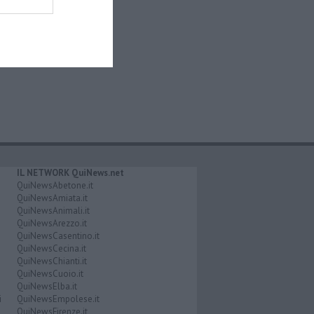
IL NETWORK QuiNews.net
QuiNewsAbetone.it
QuiNewsAmiata.it
QuiNewsAnimali.it
QuiNewsArezzo.it
QuiNewsCasentino.it
QuiNewsCecina.it
QuiNewsChianti.it
QuiNewsCuoio.it
QuiNewsElba.it
i
QuiNewsEmpolese.it
QuiNewsFirenze.it