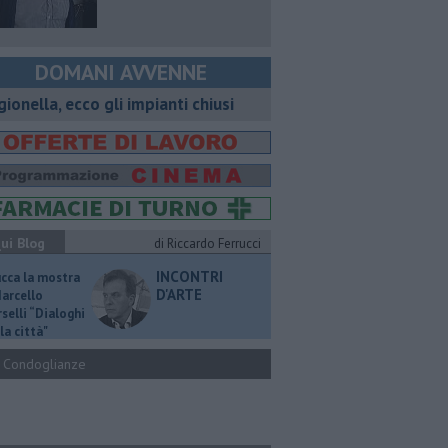
DOMANI AVVENNE
gionella, ecco gli impianti chiusi
ui Blog
di Riccardo Ferrucci
INCONTRI
ucca la mostra
D'ARTE
Marcello
selli “Dialoghi
la città"
Condoglianze