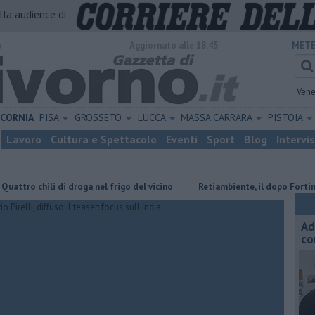
alla audience di
o
Aggiornato alle 18:45
METE
Vene
ICORNIA
PISA
GROSSETO
LUCCA
MASSA CARRARA
PISTOIA
Lavoro
Cultura e Spettacolo
Eventi
Sport
Blog
Intervi
 chili di droga nel frigo del vicino
Retiambiente, il dopo Fortini e lo 
Ad
co