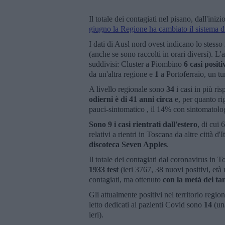
Il totale dei contagiati nel pisano, dall'ini
giugno la Regione ha cambiato il sistema di
I dati di Ausl nord ovest indicano lo stesso
(anche se sono raccolti in orari diversi). L'
suddivisi: Cluster a Piombino
6 casi posit
da un'altra regione e
1
a Portoferraio, un tur
A livello regionale sono
34
i casi in più ri
odierni è di 41 anni circa
e, per quanto rig
pauci-sintomatico , il 14% con sintomatolog
Sono 9 i casi rientrati dall'estero
, di cui 
relativi a rientri in Toscana da altre città d'I
discoteca Seven Apples
.
Il totale dei contagiati dal coronavirus in 
1933
test
(ieri 3767, 38 nuovi positivi, e
contagiati, ma ottenuto
con la metà dei ta
Gli attualmente positivi nel territorio regi
letto dedicati ai pazienti Covid sono
14
(un
ieri).