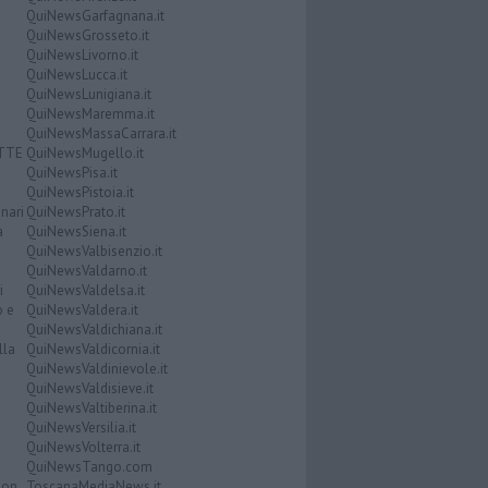
QuiNewsGarfagnana.it
QuiNewsGrosseto.it
QuiNewsLivorno.it
QuiNewsLucca.it
QuiNewsLunigiana.it
QuiNewsMaremma.it
QuiNewsMassaCarrara.it
ATTE
QuiNewsMugello.it
QuiNewsPisa.it
QuiNewsPistoia.it
nari
QuiNewsPrato.it
a
QuiNewsSiena.it
QuiNewsValbisenzio.it
QuiNewsValdarno.it
i
QuiNewsValdelsa.it
o e
QuiNewsValdera.it
QuiNewsValdichiana.it
lla
QuiNewsValdicornia.it
QuiNewsValdinievole.it
QuiNewsValdisieve.it
QuiNewsValtiberina.it
QuiNewsVersilia.it
QuiNewsVolterra.it
QuiNewsTango.com
Don
ToscanaMediaNews.it