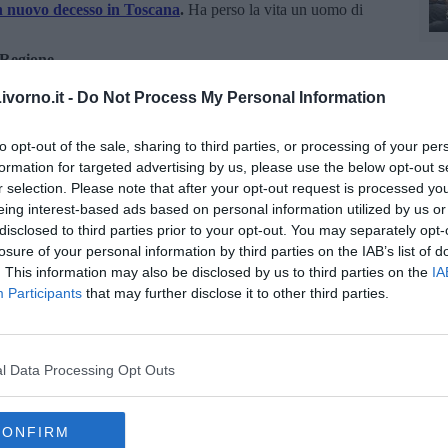
un nuovo decesso in Toscana
.
Ha perso la vita un uomo di
a Regione
.
anno perso la vita dall'inizio dell'emergenza sanitaria rimane
vorno.it -
Do Not Process My Personal Information
o
9028
(come ieri), 130 persone “clinicamente guarite” (come
to opt-out of the sale, sharing to third parties, or processing of your per
 presentato manifestazioni cliniche associate all’infezione e
formation for targeted advertising by us, please use the below opt-out s
i effetti, le cosiddette guarigioni virali, con
doppio tampone
r selection. Please note that after your opt-out request is processed y
eing interest-based ads based on personal information utilized by us or
disclosed to third parties prior to your opt-out. You may separately opt-
losure of your personal information by third parties on the IAB’s list of
. This information may also be disclosed by us to third parties on the
IA
Participants
that may further disclose it to other third parties.
oscana iscriviti alla
Newsletter QUInews - ToscanaMedia.
amente nella tua casella di posta.
l Data Processing Opt Outs
CONFIRM