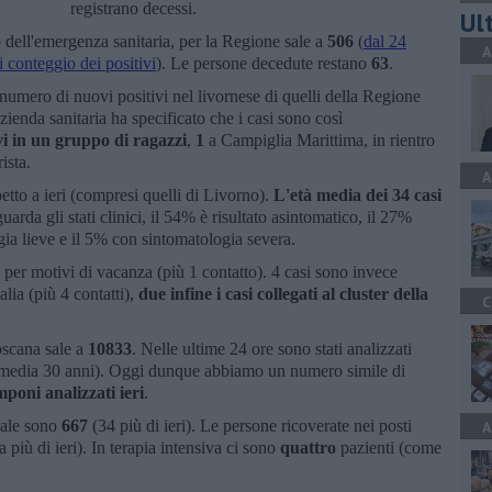
registrano decessi.
Ult
zio dell'emergenza sanitaria, per la Regione sale a
506
(
dal 24
A
 conteggio dei positivi
). Le persone decedute restano
63
.
 numero di nuovi positivi nel livornese di quelli della Regione
azienda sanitaria ha specificato che i casi sono così
ivi in un gruppo di ragazzi
,
1
a Campiglia Marittima, in rientro
ista.
A
spetto a ieri (compresi quelli di Livorno).
L
'età media dei 34 casi
uarda gli stati clinici, il 54% è risultato asintomatico, il 27%
ia lieve e il 5% con sintomatologia severa.
6 per motivi di vacanza (più 1 contatto). 4 casi sono invece
talia (più 4 contatti),
due infine i casi collegati al cluster della
C
Toscana sale a
10833
. Nelle ultime 24 ore sono stati analizzati
tà media 30 anni). Oggi dunque abbiamo un numero simile di
mponi analizzati ieri
.
onale sono
667
(34 più di ieri). Le persone ricoverate nei posti
A
a più di ieri). In terapia intensiva ci sono
quattro
pazienti (come