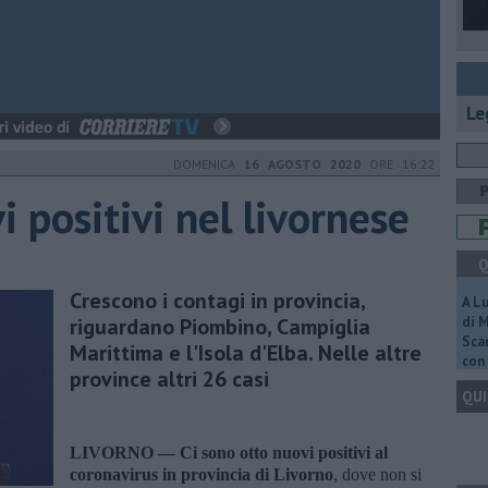
Le
DOMENICA
16 AGOSTO 2020
ORE 16:22
i positivi nel livornese
Q
Crescono i contagi in provincia,
A L
riguardano Piombino, Campiglia
di 
Scar
Marittima e l'Isola d'Elba. Nelle altre
con 
province altri 26 casi
QUI
LIVORNO —
Ci sono otto nuovi positivi al
coronavirus in provincia di Livorno
, dove non si