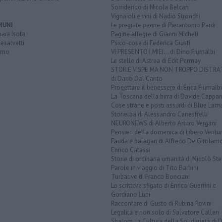
Sorridendo di Nicola Belcari
Vignaioli e vini di Nadio Stronchi
MUNI
Le pregiate penne di Pierantonio Pardi
aia Isola
Pagine allegre di Gianni Micheli
esalvetti
Psico-cose di Federica Giusti
orno
VI PRESENTO I MIEI... di Dino Fiumalbi
Le stelle di Astrea di Edit Permay
STORIE VISPE MA NON TROPPO DISTR
di Dario Dal Canto
Progettare il benessere di Erica Fiumalbi
La Toscana della birra di Davide Cappan
Cose strane e posti assurdi di Blue Lam
Storielba di Alessandro Canestrelli
NEURONEWS di Alberto Arturo Vergani
Pensieri della domenica di Libero Ventur
Fauda e balagan di Alfredo De Girolam
Enrico Catassi
Storie di ordinaria umanità di Nicolò Ste
Parole in viaggio di Tito Barbini
Turbative di Franco Bonciani
Lo scrittore sfigato di Enrico Guerrini e
Gordiano Lupi
Raccontare di Gusto di Rubina Rovini
Legalità e non solo di Salvatore Calleri
Shalom La Cultura della Solidarietà di 