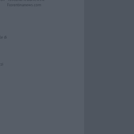
Fiorentinanews.com
le di
zzi