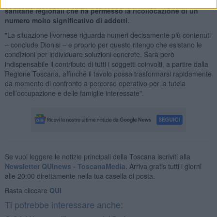
progetto di digitalizzazione e dematerializzazione delle cartelle
sanitarie regionali che ha permesso la ricollocazione di un
numero molto significativo di addetti.
"La situazione livornese riguarda numeri decisamente più contenuti
– conclude Dionisi – e proprio per questo ritengo che esistano le
condizioni per individuare soluzioni concrete. Sarà però
indispensabile il contributo di tutti i soggetti coinvolti, a partire dalla
Regione Toscana, affinché il tavolo possa trasformarsi rapidamente
da momento di confronto a percorso operativo per la tutela
dell’occupazione e delle famiglie interessate".
Se vuoi leggere le notizie principali della Toscana iscriviti alla
Newsletter QUInews - ToscanaMedia.
Arriva gratis tutti i giorni
alle 20:00 direttamente nella tua casella di posta.
Basta cliccare
QUI
Ti potrebbe interessare anche: