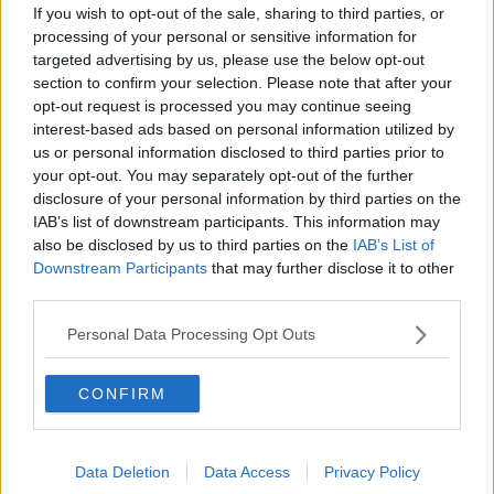
If you wish to opt-out of the sale, sharing to third parties, or
"Ho ritenuto particolarmente importante la presenza di Tim –
processing of your personal or sensitive information for
dichiara il Prefetto Dionisi
– perché è
necessario comprendere
targeted advertising by us, please use the below opt-out
con chiarezza quali siano le prospettive industriali future e
section to confirm your selection. Please note that after your
quali possano essere le conseguenze sulle commesse e
opt-out request is processed you may continue seeing
quindi sull’occupazione".
interest-based ads based on personal information utilized by
L’obiettivo del tavolo sarà duplice: da un lato acquisire un quadro
us or personal information disclosed to third parties prior to
più preciso delle
prospettive lavorative dei 76 dipendenti
your opt-out. You may separately opt-out of the further
interessati dalla vertenza,
dall’altro
iniziare a valutare possibili
disclosure of your personal information by third parties on the
percorsi di ricollocazione per coloro che dovessero averne
IAB’s list of downstream participants. This information may
necessità.
also be disclosed by us to third parties on the
IAB’s List of
"Dobbiamo capire con precisione di quante persone stiamo
Downstream Participants
that may further disclose it to other
parlando, quali competenze professionali possiedano, quali
third parties.
percorsi abbiano già eventualmente intrapreso e quali strumenti
possano essere attivati per favorire nuove opportunità
Personal Data Processing Opt Outs
occupazionali" spiega il Prefetto.
Nel corso della riunione sarà inoltre esaminata l’esperienza
CONFIRM
realizzata in Calabria, dove una forte e concreta iniziativa della
Regione Calabria, insieme alle organizzazioni sindacali, a Tim e
alle aziende coinvolte, ha consentito di affrontare una vertenza
Data Deletion
Data Access
Privacy Policy
occupazionale che interessava quasi mille lavoratori, attraverso un