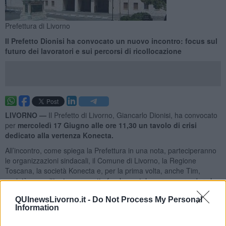
Prefettura di Livorno
Il Prefetto Dionisi ha convocato un nuovo incontro: focus sul
futuro dei lavoratori e sui percorsi di ricollocazione
LIVORNO —
Il Prefetto di Livorno, Giancarlo Dionisi, ha convocato
per
mercoledì 17 Giugno alle ore 11,30 un tavolo di crisi
dedicato alla vertenza Konecta.
All’incontro, come spiega la Prefettura in una nota, parteciperanno
le organizzazioni sindacali, il Comune di Livorno, la Regione
Toscana, la società Konecta e, per la prima volta, anche Tim,
società committente e soggetto fondamentale per comprendere le
prospettive future delle attività oggi svolte presso il sito livornese.
QUInewsLivorno.it -
Do Not Process My Personal
Information