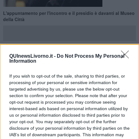
L'appuntamento per l'incontro e il presidio è davanti al Museo
della Città
QUInewsLivorno.it -
Do Not Process My Personal
LIVORNO —
Domani, mercoledì 27 Maggio, alle ore 14 a Livorno
Information
presso il Museo della Città in piazza del Luogo Pio si terrà un
incontro con i rappresentanti della Regione sulla vertenza del
If you wish to opt-out of the sale, sharing to third parties, or
call center Konecta.
processing of your personal or sensitive information for
Lo fanno sapere con una nota le
Rsu Konecta Livorno e le
targeted advertising by us, please use the below opt-out
segreterie provinciali Slc-Cgil, Uilcom-Uil e Fistel-Cisl.
section to confirm your selection. Please note that after your
opt-out request is processed you may continue seeing
interest-based ads based on personal information utilized by
us or personal information disclosed to third parties prior to
Al tavolo – a cui è stata invitata anche l’azienda - saranno
presenti
your opt-out. You may separately opt-out of the further
le rsu e le segreterie provinciali Slc-Cgil, Uilcom-Uil e Fistel-
disclosure of your personal information by third parties on the
Cisl.
IAB’s list of downstream participants. This information may