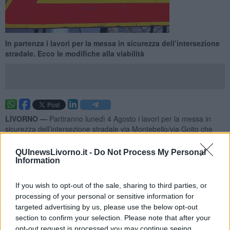
In partenza i lavori per la messa in sicurezza dell’intersezione
stradale. Ecco le modifiche alla viabilità
LIVORNO —
Partiranno lunedì 4 Agosto i lavori per la messa in
sicurezza dell’intersezione stradale via Montebello/via Goito che
prevedono la realizzazione di una intersezione rialzata.
QUInewsLivorno.it -
Do Not Process My Personal
Per consentire di attuare l’intervento in sicurezza e non creare
Information
situazioni di disagio alla circolazione, saranno interrotti i lavori in
corso sull’impianto di illuminazione pubblica, che comportano la
regolamentazione dei flussi veicolari in senso unico alternato in via
If you wish to opt-out of the sale, sharing to third parties, or
Montebello, come disposto dall'ordinanza n. 5695 del 18/7/2025.
processing of your personal or sensitive information for
targeted advertising by us, please use the below opt-out
section to confirm your selection. Please note that after your
opt-out request is processed you may continue seeing