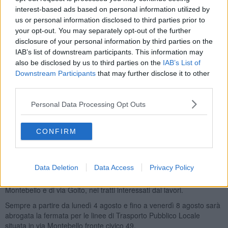
interest-based ads based on personal information utilized by
us or personal information disclosed to third parties prior to
Oltre all’abrogazione dell’ordinanza n. 5696, dal 4 agosto e fino
your opt-out. You may separately opt-out of the further
all’8 agosto, sono previste le seguenti modifiche alla viabilità,
limitatamente all’orario di lavoro del cantiere stradale:
disclosure of your personal information by third parties on the
- divieto di sosta con rimozione forzata in entrambi i lati di via
IAB’s list of downstream participants. This information may
Montebello nel tratto compreso tra via Calatafimi e via Costanzo
also be disclosed by us to third parties on the
IAB’s List of
Ebat;
Downstream Participants
that may further disclose it to other
- divieto di sosta con rimozione forzata in entrambi i lati in via Goito
third parties.
nel tratto compreso tra il civico 7 e via Montebello;
- senso unico alternato con impianto semaforico (o mediante
Personal Data Processing Opt Outs
impiego di movieri a seconda della densità dei flussi di traffico) in
via Montebello nel tratto compreso tra via Calatafimi e via Costanzo
CONFIRM
Ebat;
- senso unico alternato con movieri in via Goito nel tratto compreso
tra il civico 7 e via Montebello;
- istituzione del limite massimo di velocità in 30 km/h;
Data Deletion
Data Access
Privacy Policy
- divieto di transito pedonale in entrambi i marciapiedi di via
Montebello e di via Goito, nei tratti interessati dai lavori.
Sempre a partire da lunedì 4 agosto e fino a venerdì 8 agosto sarà
abrogata la fermata per le linee di Trasporto Pubblico Locale
situata in via Montebello fronte civico 49.