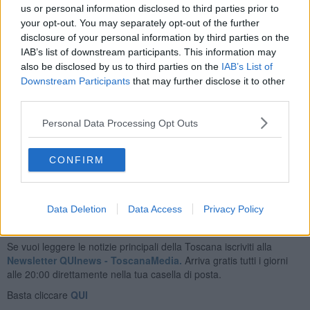
us or personal information disclosed to third parties prior to
attesa dei mezzi di soccorso più grandi”.
your opt-out. You may separately opt-out of the further
disclosure of your personal information by third parties on the
IAB’s list of downstream participants. This information may
also be disclosed by us to third parties on the
IAB’s List of
Stanotte è stata aperta la Sala Operativa Regionale delle
Downstream Participants
that may further disclose it to other
Misericordie - hanno fatto sapere dalla Federazione toscana delle
third parties.
Misericordie -, su richiesta della Regione Toscana, che sta
coordinando i primi interventi dei confratelli ed ha inviato nelle zone
Personal Data Processing Opt Outs
colpite tre nuclei di valutazione da Massa, Versilia e Pisa. A
Montenero sta arrivando anche il presidente regionale delle
Misericordie, Alberto Corsinovi".
CONFIRM
Data Deletion
Data Access
Privacy Policy
Se vuoi leggere le notizie principali della Toscana iscriviti alla
Newsletter QUInews - ToscanaMedia.
Arriva gratis tutti i giorni
alle 20:00 direttamente nella tua casella di posta.
Basta cliccare
QUI