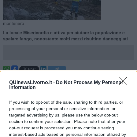
montenero
La locale Misericordia e attiva per aiutare la popolazione e
spalare fango, nonostante molti mezzi risultino danneggiati
LIVORNO —
I volontari della Misericordia di Montenero sono in
QUInewsLivorno.it -
Do Not Process My Personal
azione praticamente da tutta la notte e, dalle prime luci dell’alba,
Information
stanno spalando il fango. La stessa sede e i mezzi della
Misericordia hanno riportato danni.
If you wish to opt-out of the sale, sharing to third parties, or
“Dalle due - racconta la governatrice
Elena Del Corso
- ha iniziato
processing of your personal or sensitive information for
a piovere fortissimo e si è allagato tutto. E’ venuta giù una colata di
targeted advertising by us, please use the below opt-out
acqua, fango e detriti che ha invaso le strade, allagato i piani bassi
section to confirm your selection. Please note that after your
delle case e fatto tantissimi danni. Ci sono auto distrutte, alcune
opt-out request is processed you may continue seeing
finite dentro le case, muretti crollati e mezzo metro di fango e detriti
interest-based ads based on personal information utilized by
in strada. E’ una situazione tremenda. Stiamo spalando a mano, in