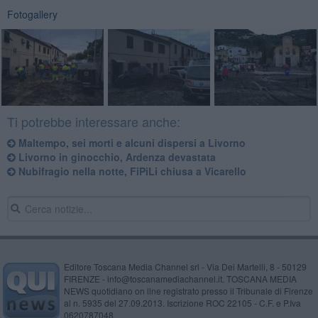
Fotogallery
Ti potrebbe interessare anche:
Maltempo, sei morti e alcuni dispersi a Livorno
Livorno in ginocchio, Ardenza devastata
Nubifragio nella notte, FiPiLi chiusa a Vicarello
Editore Toscana Media Channel srl - Via Dei Martelli, 8 - 50129
FIRENZE - info@toscanamediachannel.it. TOSCANA MEDIA
NEWS quotidiano on line registrato presso il Tribunale di Firenze
al n. 5935 del 27.09.2013. Iscrizione ROC 22105 - C.F. e P.Iva
0620787048