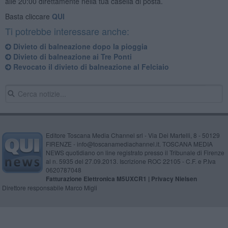
alle 20:00 direttamente nella tua casella di posta.
Basta cliccare
QUI
Ti potrebbe interessare anche:
Divieto di balneazione dopo la pioggia
Divieto di balneazione ai Tre Ponti
Revocato il divieto di balneazione al Felciaio
Editore Toscana Media Channel srl - Via Dei Martelli, 8 - 50129
FIRENZE - info@toscanamediachannel.it. TOSCANA MEDIA
NEWS quotidiano on line registrato presso il Tribunale di Firenze
al n. 5935 del 27.09.2013. Iscrizione ROC 22105 - C.F. e P.Iva
0620787048
Fatturazione Elettronica M5UXCR1 |
Privacy Nielsen
Direttore responsabile Marco Migli
Powered by
Aperion.it