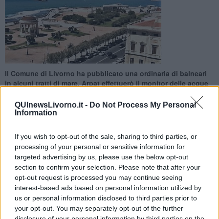
Il Comune di Livorno ha pubblicato una ordinaria di balneari
in alcuni tratti di mare. Arpat effettuerò il monitor delle acque
QUInewsLivorno.it -
Do Not Process My Personal
Information
If you wish to opt-out of the sale, sharing to third parties, or
LIVORNO —
L’Amministrazione comunale di Livorno ha disposto,
processing of your personal or sensitive information for
attivando in data odierna l'ordinanza gestionale n. 128 del
targeted advertising by us, please use the below opt-out
23/04/2024, il divieto temporaneo preventivo di balneazione in
section to confirm your selection. Please note that after your
alcune aree cittadine.
opt-out request is processed you may continue seeing
interest-based ads based on personal information utilized by
Sono interessati gli specchi d’acqua Bellana, Terrazza Mascagni
Accademia sud e Ardenza sud limitatamente allo specchio acqueo
us or personal information disclosed to third parties prior to
prospiciente la scalinata di Antignano e, più precisamente, 100
your opt-out. You may separately opt-out of the further
metri a nord e 100 metri a sud rispetto al punto centrale della
disclosure of your personal information by third parties on the