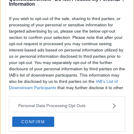
Information
parte lo sforzo dei cittadini: il materiale finisce scartato negli
impianti di selezione, con costi aggiuntivi e una quota effettiva di
riciclo più bassa di quella che i numeri farebbero pensare.
If you wish to opt-out of the sale, sharing to third parties, or
processing of your personal or sensitive information for
Il caso di Livorno dimostra invece che puntare sulla qualità, oltre
targeted advertising by us, please use the below opt-out
che sulla quantità, porta benefici concreti: meno sprechi, materiale
section to confirm your selection. Please note that after your
più facilmente riutilizzabile e, come in questo caso, anche un ritorno
opt-out request is processed you may continue seeing
economico diretto per la città.
interest-based ads based on personal information utilized by
us or personal information disclosed to third parties prior to
Il
secondo riconoscimento premia il lavoro fatto sulla raccolta
your opt-out. You may separately opt-out of the further
dell'olio vegetale esausto
. Per una città che vive sul mare come
disclosure of your personal information by third parties on the
Livorno, il tema ha un peso particolare: un solo chilo di olio versato
IAB’s list of downstream participants. This information may
negli scarichi domestici può inquinare fino a un milione di litri
also be disclosed by us to third parties on the
IAB’s List of
d'acqua, con effetti diretti sulla salute del mare e delle coste.
Downstream Participants
that may further disclose it to other
Intercettarlo significa trasformarlo in una risorsa, perché l'olio
third parties.
raccolto viene rigenerato in biodiesel, saponi e lubrificanti
industriali, chiudendo un ciclo che altrimenti si spezzerebbe nel
Personal Data Processing Opt Outs
peggiore dei modi. A convincere la giuria dell'Ecoforum è stata la
strategia complessiva messa in campo dal Comune di Livorno e da
Aamps/Retiambiente: da un lato la rete capillare di punti di ritiro già
CONFIRM
attivi in città attraverso il servizio "Porta l'olio sotto casa", con
contenitori nelle principali piazze e vie del centro; dall'altro la novità