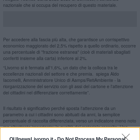
nazionale che si occupa del recupero di questo materiale.
Per accedere alla fascia più alta, che garantisce un corrispettivo
economico maggiorato del 2,5% rispetto a quello ordinario, occorre
una percentuale di "frazione estranea" (cioè di materiali sbagliati
conferiti insieme alla carta) inferiore al 2%.
“Livorno si è fermata all'1,6%, un dato che la colloca tra le
eccellenze nazionali del settore e che premia. spiega Aldo
Iacomelli, Amministratore Unico di Aamps/RetiAmbiente - la
riorganizzazione del servizio con gli assi del cartone e l'attenzione
dei cittadini nel differenziare correttamente”.
Il risultato è significativo perché sposta l'attenzione da un
parametro a cui i cittadini sono abituati da anni, la semplice
percentuale di raccolta differenziata, verso un indicatore meno noto
ma altrettanto importante: la qualità del materiale raccolto. Una
differenziata alta ma "sporca", cioè con un'elevata presenza di
materiali conferiti nel contenitore sbagliato, rischia di vanificare in
QUInewsLivorno.it -
Do Not Process My Personal