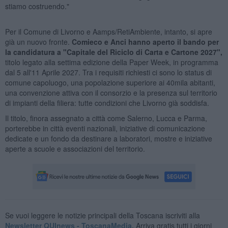
stiamo costruendo."
Per il Comune di Livorno e Aamps/RetiAmbiente, intanto, si apre
già un nuovo fronte.
Comieco e Anci hanno aperto il bando per
la candidatura a "Capitale del Riciclo di Carta e Cartone 2027",
titolo legato alla settima edizione della Paper Week, in programma
dal 5 all'11 Aprile 2027. Tra i requisiti richiesti ci sono lo status di
comune capoluogo, una popolazione superiore ai 40mila abitanti,
una convenzione attiva con il consorzio e la presenza sul territorio
di impianti della filiera: tutte condizioni che Livorno già soddisfa.
Il titolo, finora assegnato a città come Salerno, Lucca e Parma,
porterebbe in città eventi nazionali, iniziative di comunicazione
dedicate e un fondo da destinare a laboratori, mostre e iniziative
aperte a scuole e associazioni del territorio.
Se vuoi leggere le notizie principali della Toscana iscriviti alla
Newsletter QUInews - ToscanaMedia.
Arriva gratis tutti i giorni