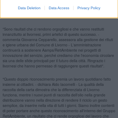
più recente, l'arrivo di bidoni blu dedicati nei punti vendita della
Data Deletion
Data Access
Privacy Policy
grande distribuzione, dove i cittadini potranno lasciare le bottiglie di
plastica con l'olio filtrato direttamente mentre fanno la spesa.
"Sono risultati che ci rendono orgogliosi e che vanno restituiti
innanzitutto ai livornesi, primi artefici di questo successo. -
commenta Giovanna Cepparello, assessora alla gestione dei rifiuti
e igiene urbana del Comune di Livorno - L'amministrazione
continuerà a sostenere Aamps/RetiAmbiente nei progetti di
innovazione del servizio, perché crediamo che l'economia circolare
sia una delle sfide principali per il futuro della città. Ringrazio i
livornesi che hanno permesso di raggiungere questi risultati".
"Questo doppio riconoscimento premia un lavoro quotidiano fatto
insieme ai cittadini. - dichiara Aldo Iacomelli - La qualità della
raccolta della carta dimostra che la differenziata di Livorno
funziona, mentre i nuovi punti di raccolta dell'olio nella grande
distribuzione vanno nella direzione di rendere il riciclo un gesto
semplice, da inserire nella vita di tutti i giorni. Siamo inoltre contenti
di poter portare anche questo riconoscimento all'interno del Gruppo
RetiAmbiente, un risultato che ci rende orgogliosi del lavoro che