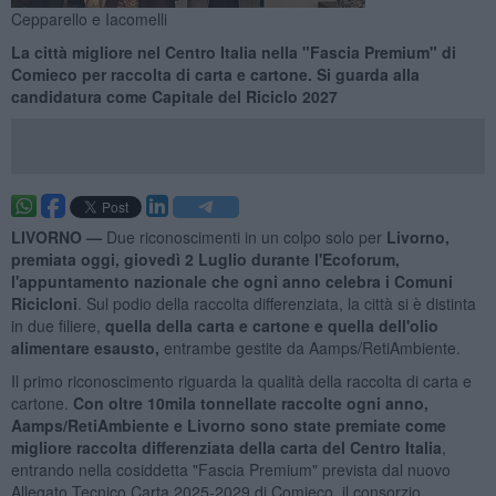
Cepparello e Iacomelli
La città migliore nel Centro Italia nella "Fascia Premium" di
Comieco per raccolta di carta e cartone. Si guarda alla
candidatura come Capitale del Riciclo 2027
LIVORNO —
Due riconoscimenti in un colpo solo per
Livorno,
premiata oggi, giovedì 2 Luglio durante l'Ecoforum,
l'appuntamento nazionale che ogni anno celebra i Comuni
Ricicloni
. Sul podio della raccolta differenziata, la città si è distinta
in due filiere,
quella della carta e cartone e quella dell'olio
alimentare esausto,
entrambe gestite da Aamps/RetiAmbiente.
Il primo riconoscimento riguarda la qualità della raccolta di carta e
cartone.
Con oltre 10mila tonnellate raccolte ogni anno,
Aamps/RetiAmbiente e Livorno sono state premiate come
migliore raccolta differenziata della carta del Centro Italia
,
entrando nella cosiddetta "Fascia Premium" prevista dal nuovo
Allegato Tecnico Carta 2025-2029 di Comieco, il consorzio