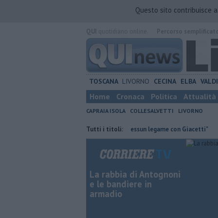
Questo sito contribuisce 
QUI
quotidiano online.
Percorso semplificat
TOSCANA
LIVORNO
CECINA
ELBA
VALD
Home
Cronaca
Politica
Attualità
CAPRAIA ISOLA
COLLESALVETTI
LIVORNO
traria
Retiambiente, M5S: "Nessun legame con Giacetti"
Tutti i titoli:
Quattro c
La rabbia di Antognoni
e le bandiere in
armadio