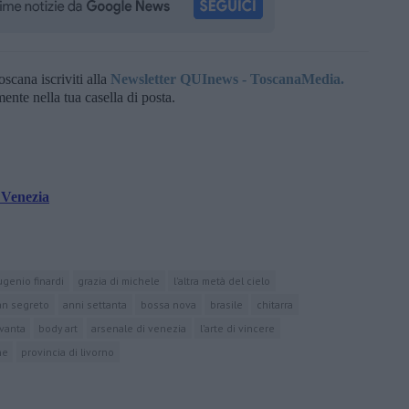
oscana iscriviti alla
Newsletter QUInews - ToscanaMedia.
amente nella tua casella di posta.
 Venezia
ugenio finardi
grazia di michele
l'altra metà del cielo
an segreto
anni settanta
bossa nova
brasile
chitarra
vanta
body art
arsenale di venezia
l'arte di vincere
ne
provincia di livorno