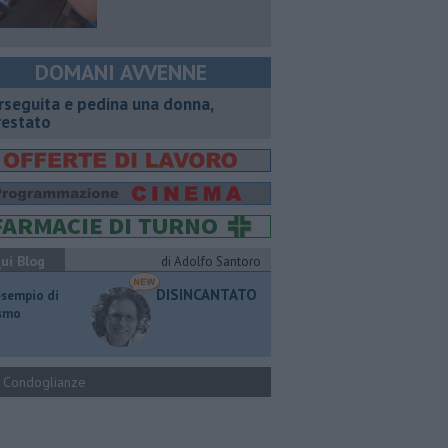
DOMANI AVVENNE
rseguita e pedina una donna,
restato
ui Blog
di Adolfo Santoro
DISINCANTATO
esempio di
ismo
Condoglianze