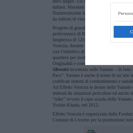
dieci lingue. Un omaggio a lei dedicato graz
italiani. Massimo Faraò, di origine livornese,
Numerosissime le sue collaborazioni con mus
Persona
da milioni di visualizzazioni nel mondo. Cl
Progetto di grande suggestione anche quel
performance di Body Art. Dipingerà con il p
lunghezza di 120 metri, dedicate alla lotta 
Venezia, durante la scorsa Biennale, insi
con l’obiettivo di promuovere i Diritti Uma
quartiere per invitare le persone a contamina
Originalità e concretezza si fondono ne “L’
Silvestri
incentrato sullo Yamato – di fatto
Pace”. Yamato è anche il nome di un’arte 
codificati sistemi di combattimento e autod
Ad Effetto Venezia le donne dello Yamato d
indenni da situazioni pericolose ed anche sis
“soke” ovvero il capo scuola dello Yamato.
Yoshin Kitada, nel 2012.
Effetto Venezia è organizzata dalla Fonda
Comune di Livorno per la promozione turistic