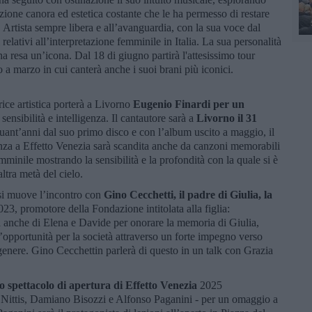
uzione canora ed estetica costante che le ha permesso di restare
. Artista sempre libera e all’avanguardia, con la sua voce dal
relativi all’interpretazione femminile in Italia. La sua personalità
’ha resa un’icona. Dal 18 di giugno partirà l'attesissimo tour
 a marzo in cui canterà anche i suoi brani più iconici.
rice artistica porterà a Livorno
Eugenio Finardi per un
 sensibilità e intelligenza. Il cantautore sarà a
Livorno il 31
uant’anni dal suo primo disco e con l’album uscito a maggio, il
enza a Effetto Venezia sarà scandita anche da canzoni memorabili
minile mostrando la sensibilità e la profondità con la quale si è
tra metà del cielo.
 si muove l’incontro con
Gino Cecchetti, il padre di Giulia, la
23, promotore della Fondazione intitolata alla figlia:
ma anche di Elena e Davide per onorare la memoria di Giulia,
un’opportunità per la società attraverso un forte impegno verso
i genere. Gino Cecchettin parlerà di questo in un talk con Grazia
o spettacolo di apertura di Effetto Venezia
2025
Nittis, Damiano Bisozzi e Alfonso Paganini - per un omaggio a