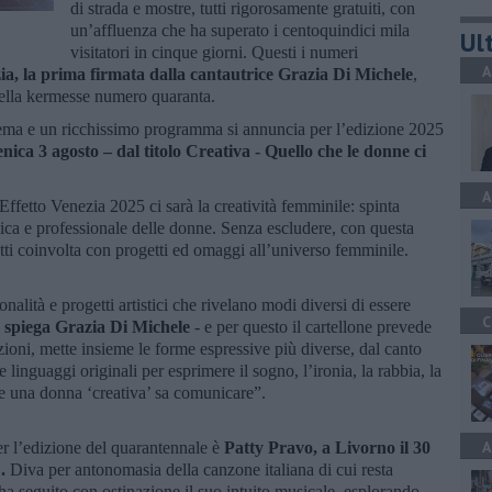
di strada e mostre, tutti rigorosamente gratuiti, con
un’affluenza che ha superato i centoquindici mila
Ult
visitatori in cinque giorni. Questi i numeri
A
ia, la prima firmata dalla cantautrice Grazia Di Michele
,
della kermesse numero quaranta.
a e un ricchissimo programma si annuncia per l’edizione 2025
nica 3 agosto – dal titolo Creativa - Quello che le donne ci
A
 Effetto Venezia 2025 ci sarà la creatività femminile: spinta
istica e professionale delle donne. Senza escludere, con questa
atti coinvolta con progetti ed omaggi all’universo femminile.
lità e progetti artistici che rivelano modi diversi di essere
C
-
spiega Grazia Di Michele
- e per questo il cartellone prevede
zioni, mette insieme le forme espressive più diverse, dal canto
i e linguaggi originali per esprimere il sogno, l’ironia, la rabbia, la
e una donna ‘creativa’ sa comunicare”.
A
per l’edizione del quarantennale è
Patty Pravo, a Livorno il 30
".
Diva per antonomasia della canzone italiana di cui resta
 ha seguito con ostinazione il suo intuito musicale, esplorando