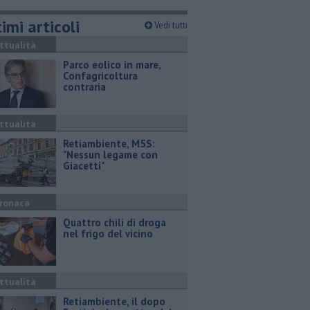
imi articoli
Vedi tutti
ttualità
Parco eolico in mare,
Confagricoltura
contraria
ttualità
Retiambiente, M5S:
"Nessun legame con
Giacetti"
ronaca
Quattro chili di droga
nel frigo del vicino
ttualità
Retiambiente, il dopo