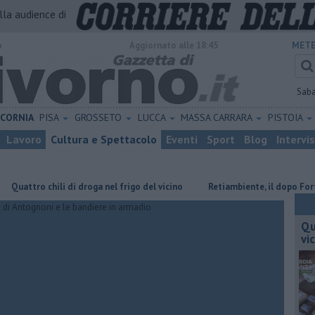
alla audience di
o
Aggiornato alle 18:45
METE
Sab
ICORNIA
PISA
GROSSETO
LUCCA
MASSA CARRARA
PISTOIA
Lavoro
Cultura e Spettacolo
Eventi
Sport
Blog
Intervi
hili di droga nel frigo del vicino
Retiambiente, il dopo Fortini e lo s
Qu
vi