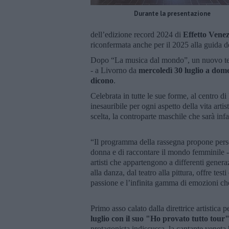
Durante la presentazione
dell’edizione record 2024 di
Effetto Venez
riconfermata anche per il 2025 alla guida 
Dopo “La musica dal mondo”, un nuovo tem
- a Livorno da
mercoledì 30 luglio a dome
dicono
.
Celebrata in tutte le sue forme, al centro di
inesauribile per ogni aspetto della vita art
scelta, la controparte maschile che sarà inf
“Il programma della rassegna propone persona
donna e di raccontare il mondo femminile 
artisti che appartengono a differenti genera
alla danza, dal teatro alla pittura, offre test
passione e l’infinita gamma di emozioni ch
Primo asso calato dalla direttrice artistica 
luglio con il suo "Ho provato tutto tour
protagonista indiscussa, la cantante veneta