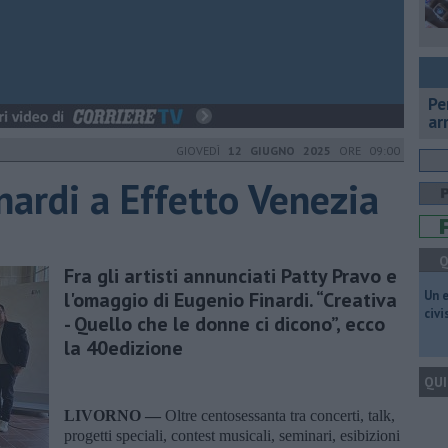
Pe
ar
GIOVEDÌ
12 GIUGNO 2025
ORE 09:00
nardi a Effetto Venezia
Q
Fra gli artisti annunciati Patty Pravo e
l'omaggio di Eugenio Finardi. “Creativa
​Un 
civ
- Quello che le donne ci dicono”, ecco
la 40edizione
QUI
LIVORNO —
Oltre centosessanta tra concerti, talk,
progetti speciali, contest musicali, seminari, esibizioni