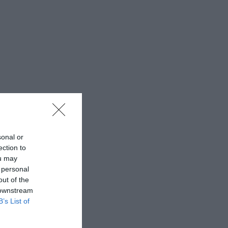
sonal or
ection to
ou may
 personal
out of the
 downstream
B’s List of