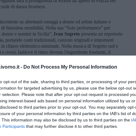
anini sarà il protagonista di lezioni all’aperto in Piazza del
scuole di danza livornesi.
ncentrate su altrettanti omaggi a donne ed artiste italiane e
i di finissima sensibilità. Nella sua “Solo performance” per
di donne e uomini in Sicilia”,
Ivan Segreto
presenta un repertorio
lia, portando canti tradizionali, canzoni originali e importanti
a, in chiave elettronico-minimale. Nella musica di Segreto sud e
e ovest, laddove il ritmo diventa l'ingrediente fondante, il
pre nuove, il filo rosso che conduce in un viaggio sonoro
antemente incuriosito da panorami ancora da esplorare.
vorno.it -
Do Not Process My Personal Information
ositrice, è il “nome storico” della musica brasiliana nel nostro
rre negli anni Settanta la Bossa Nova, appena nata in Brasile,
to opt-out of the sale, sharing to third parties, or processing of your per
agli altri generi brasiliani. In un solo voce e chitarra, dal titolo
formation for targeted advertising by us, please use the below opt-out s
a”, Giò Marinuzzi proporrà un viaggio attraverso i vari generi
r selection. Please note that after your opt-out request is processed y
 ad interpretare i brani più belli dedicati alla donna scelti dal suo
eing interest-based ads based on personal information utilized by us or
ressanti e racconterà storie ed aneddoti legati alla sua
disclosed to third parties prior to your opt-out. You may separately opt-
losure of your personal information by third parties on the IAB’s list of
porranno “Omaggio a Caterina Valente”, un viaggio musicale per
. This information may also be disclosed by us to third parties on the
IA
ta italiana. Cantante, chitarrista, attrice, showgirl,
Caterina
Participants
that may further disclose it to other third parties.
jazz e non solo, incidendo numerosi dischi e cantando in più di