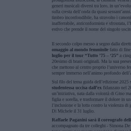
generi musicali diversi tra loro, in un’evol
sulla cresta dell’onda da quasi sessant’anni
timbro inconfondibile, ha stravolto i canoni 
inafferrabile, anticonformista e sfrontata, l
estivo che prende il nome del singolo uscito
Il secondo colpo messo a segno dalla dirett
omaggio al mondo femminile
fatto di fine
luglio per il tour “Tutto ’75 – ‘25”
a cinq
20esimo di brani originali. Ma la sua pres
che mettono al centro proprio l’universo fem
sempre immerso nell’animo profondo dell’al
Sul filo del tema guida dell’edizione 2025
studentessa uccisa dall’ex
fidanzato nel 20
un’iniziativa, nata dalla volontà di Gino 
figlia e sorella, e trasformare il dolore in 
l’inclusione e la lotta contro la violenza d
Di Michele il 31 luglio.
Raffaele Paganini sarà il coreografo dell
accompagnato da tre colleghi - Simona De 