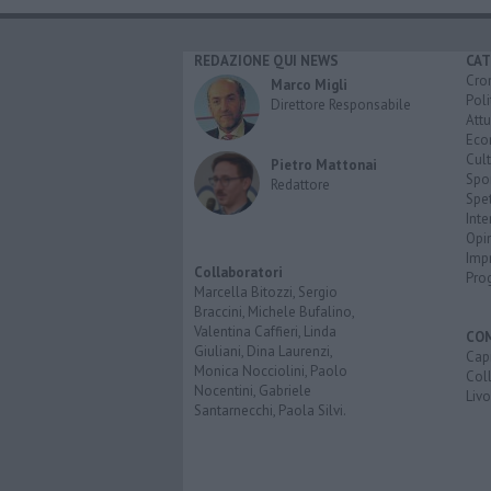
REDAZIONE QUI NEWS
CAT
Cro
Marco Migli
Poli
Direttore Responsabile
Attu
Eco
Cult
Pietro Mattonai
Spo
Redattore
Spet
Inte
Opi
Imp
Collaboratori
Pro
Marcella Bitozzi, Sergio
Braccini, Michele Bufalino,
Valentina Caffieri, Linda
CO
Giuliani, Dina Laurenzi,
Capr
Monica Nocciolini, Paolo
Coll
Nocentini, Gabriele
Liv
Santarnecchi, Paola Silvi.