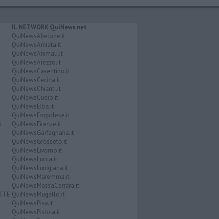
IL NETWORK QuiNews.net
QuiNewsAbetone.it
QuiNewsAmiata.it
QuiNewsAnimali.it
QuiNewsArezzo.it
QuiNewsCasentino.it
QuiNewsCecina.it
QuiNewsChianti.it
QuiNewsCuoio.it
QuiNewsElba.it
QuiNewsEmpolese.it
i
QuiNewsFirenze.it
QuiNewsGarfagnana.it
QuiNewsGrosseto.it
QuiNewsLivorno.it
QuiNewsLucca.it
QuiNewsLunigiana.it
QuiNewsMaremma.it
QuiNewsMassaCarrara.it
ATTE
QuiNewsMugello.it
QuiNewsPisa.it
QuiNewsPistoia.it