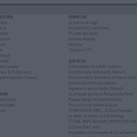
EGORIE
RUBRICHE
naca
Le notizie di oggi
tica
Più Letti della settimana
alità
Più Letti del mese
nomia
Archivio Notizie
ura
Persone
rt
Toscani in TV
tacoli
rviste
QUI BLOG
nion Leader
Disincantato di Adolfo Santoro
rese & Professioni
Incontri d'arte di Riccardo Ferrucci
grammazione Cinema
Racconti della domenica di Marco Celat
Sorridendo di Nicola Belcari
Vignaioli e vini di Nadio Stronchi
MUNI
Le pregiate penne di Pierantonio Pardi
aia Isola
Pagine allegre di Gianni Micheli
esalvetti
Psico-cose di Federica Giusti
orno
VI PRESENTO I MIEI... di Dino Fiumalbi
Le stelle di Astrea di Edit Permay
STORIE VISPE MA NON TROPPO DISTR
di Dario Dal Canto
Progettare il benessere di Erica Fiumalbi