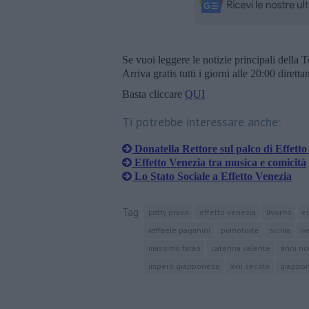
Se vuoi leggere le notizie principali della T
Arriva gratis tutti i giorni alle 20:00 dirett
Basta cliccare
QUI
Ti potrebbe interessare anche:
Donatella Rettore sul palco di Effetto
Effetto Venezia tra musica e comicità
Lo Stato Sociale a Effetto Venezia
Tag
patty pravo
effetto venezia
livorno
e
raffaele paganini
pianoforte
sicilia
iv
massimo faraò
caterina valente
anni no
impero giapponese
xvii secolo
giappo