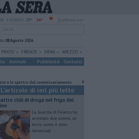
25°
36°
O:
LIVORNO
QuiNews.net
ato
08 Agosto 2026
PRATO
FIRENZE
SIENA
AREZZO
ste
Animali
Pubblicità
Contatti
pettro del commissariamento
Parco eolico in mare, Confagricoltura cont
L'articolo di ieri più letto
attro chili di droga nel frigo del
cino
La Guardia di Finanza ha
arrestato due uomini, un
terzo uomo è ststo
denunciatl