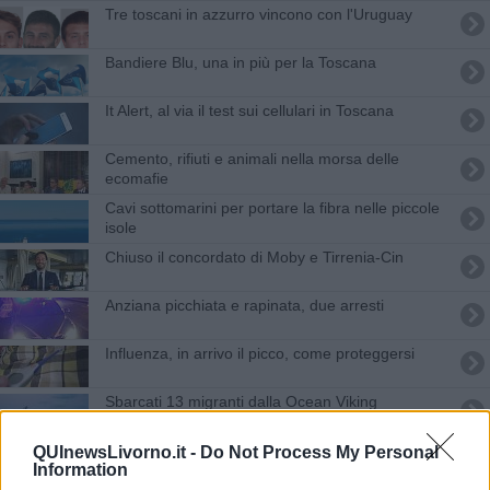
Tre toscani in azzurro vincono con l'Uruguay
Bandiere Blu, una in più per la Toscana
It Alert, al via il test sui cellulari in Toscana
Cemento, rifiuti e animali nella morsa delle
ecomafie
Cavi sottomarini per portare la fibra nelle piccole
isole
Chiuso il concordato di Moby e Tirrenia-Cin
Anziana picchiata e rapinata, due arresti
Influenza, in arrivo il picco, come proteggersi
Sbarcati 13 migranti dalla Ocean Viking
Migrazioni, Salvetti al Parlamento Europeo
QUInewsLivorno.it -
Do Not Process My Personal
Information