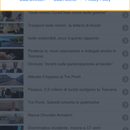
"Isole minori Covid free come isole greche"
Trasporti isole minori, la lettera di Ancim
Isole sostenibili, ecco il quinto rapporto
Pirateria tv, maxi operazione e indagati anche in
Toscana
Onorato "incerti sulla partecipazione al bando"
Attivato il bypass ai Tre Ponti
Pasqua, 2,5 milioni di turisti scelgono la Toscana
Tre Ponti, Salvetti smonta le polemiche
Nasce Onorato Armatori
Drammatico incidente, muore a 17 anni