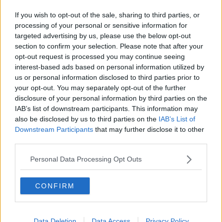
Saldi di fine stagione, conto alla rovescia
If you wish to opt-out of the sale, sharing to third parties, or
processing of your personal or sensitive information for
Fonti rinnovabili, posizione di Italia Nostra
targeted advertising by us, please use the below opt-out
section to confirm your selection. Please note that after your
Nel 2014 uccise 152 donne, 16 in Toscana
opt-out request is processed you may continue seeing
interest-based ads based on personal information utilized by
Mezzi militari in Somalia, cinque arrestati
us or personal information disclosed to third parties prior to
your opt-out. You may separately opt-out of the further
Coca a quintali, in manette i re del narcotraffico
disclosure of your personal information by third parties on the
IAB’s list of downstream participants. This information may
Grave incidente a Coteto
also be disclosed by us to third parties on the
IAB’s List of
Downstream Participants
that may further disclose it to other
Cinquemila tute blu per il contratto
third parties.
La Sicilia trionfa sul litorale
Personal Data Processing Opt Outs
Letizia Battaglia cittadina onoraria di Livorno
CONFIRM
Freddo, vento e mareggiate, prorogata l'allerta
Data Deletion
Data Access
Privacy Policy
Covid, nel Livornese due casi in più