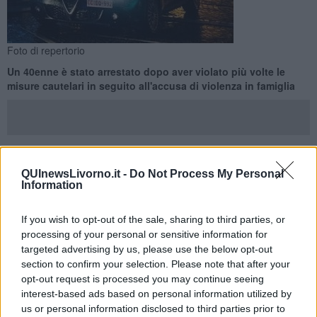
Foto di repertorio
Un 40enne è stato arrestato dopo aver violato più volte le
misure cautelari in seguito all'accusa di violenza in famiglia
QUInewsLivorno.it -
Do Not Process My Personal
LIVORNO —
I carabinieri della Stazione di Livorno Porto hanno
Information
arrestato un 40enne livornese sorpreso in fragranza a violare gli
obblighi relativi agli arresti domiciliari.
If you wish to opt-out of the sale, sharing to third parties, or
Come riferito dai carabinieri in una nota, l’uomo, sottoposto alla
processing of your personal or sensitive information for
misura cautelare con braccialetto elettronico per reati di violenza
targeted advertising by us, please use the below opt-out
domestica, è stato sorpreso all’esterno della sua abitazione da una
section to confirm your selection. Please note that after your
pattuglia di carabinieri in servizio sul territorio.
opt-out request is processed you may continue seeing
interest-based ads based on personal information utilized by
us or personal information disclosed to third parties prior to