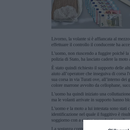
Livorno, la volante si è affiancata al mezzo
effettuare il controllo il conducente ha acc
L'uomo, non riuscendo a fuggire poiché la vi
polizia di Stato, ha lasciato cadere la moto a
È stato quindi richiesto il supporto delle a
aiuto all’operatore che inseguiva di corsa l
sua corsa in via Turati ove, all’interno de
colore marrone avvolto da cellophane, succ
L'uomo ha quindi iniziato una colluttazione
ma le volanti arrivate in supporto hanno bl
L'uomo e la moto a lui intestata sono stati 
identificazione nel quale il fuggitivo è ris
soggiorno con a carico precedenti penali.
La sostanza contenuta all’interno del gros