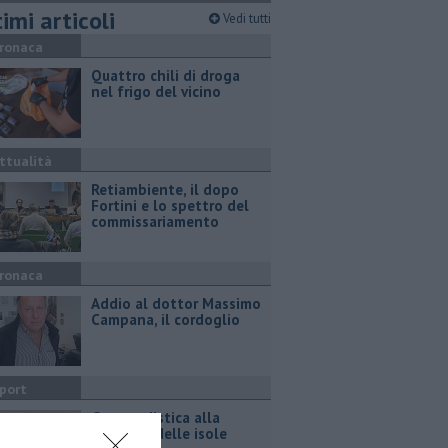
imi articoli
Vedi tutti
ronaca
Quattro chili di droga
nel frigo del vicino
ttualità
Retiambiente, il dopo
Fortini e lo spettro del
commissariamento
ronaca
Addio al dottor Massimo
Campana, il cordoglio
port
Gara podistica alla
scoperta delle isole