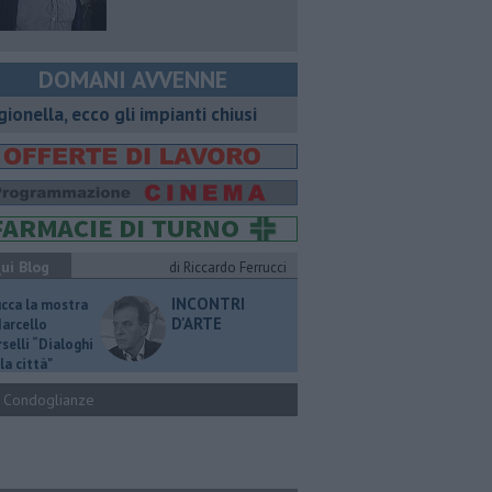
DOMANI AVVENNE
gionella, ecco gli impianti chiusi
ui Blog
di Riccardo Ferrucci
INCONTRI
ucca la mostra
D'ARTE
Marcello
selli “Dialoghi
la città"
Condoglianze