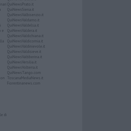
nari
QuiNewsPrato.it
a
QuiNewsSiena.it
QuiNewsValbisenzio.it
QuiNewsValdarno.it
i
QuiNewsValdelsa.it
o e
QuiNewsValdera.it
QuiNewsValdichiana.it
lla
QuiNewsValdicornia.it
QuiNewsValdinievole.it
QuiNewsValdisieve.it
QuiNewsValtiberina.it
QuiNewsVersilia.it
QuiNewsVolterra.it
QuiNewsTango.com
Don
ToscanaMediaNews.it
Fiorentinanews.com
le di