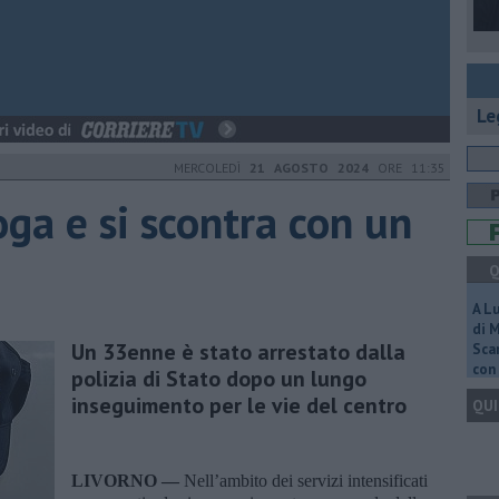
Le
MERCOLEDÌ
21 AGOSTO 2024
ORE 11:35
ga e si scontra con un
Q
A L
di 
Un 33enne è stato arrestato dalla
Scar
con 
polizia di Stato dopo un lungo
inseguimento per le vie del centro
QUI
LIVORNO —
Nell’ambito dei servizi intensificati