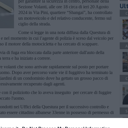
per garantire la sicurezza in centro, personale della
Ult
Sezione Volanti, alle ore 18 circa di ieri 20 Agosto
2024 in Via Pini, quartiere “Shangai”, ha controllato
C
un motoveicolo e del relativo conducente, fermo sul
ciglio della strada.
Come si legge in una nota diffusa dalla Questura di
 e nel momento in cui l’agente di polizia è sceso dal veicolo per
eso il motore della motocicletta e ha cercato di scappare.
A
a di fuga era bloccata dalla parte anteriore dall'auto della
 terra e ha iniziato a correre.
ltre volanti che sono arrivate rapidamente sul posto per portare
'uomo. Dopo aver percorso varie vie il fuggitivo ha terminato la
i giardini di un condominio dove ha gettato un grosso pacco di
C
essivamente recuperato dagli agenti.
 con il poliziotto che lo aveva inseguito per cercare di fuggire
occato l'uomo.
condotti nei Uffici della Questura per il successivo controllo e
S
ultato essere cittadino albanese 33enne in possesso di permesso di
so pacco avvolto da nastro da imballaggio di colore marrone a