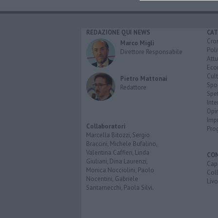
REDAZIONE QUI NEWS
CAT
Cro
Marco Migli
Poli
Direttore Responsabile
Attu
Eco
Cult
Pietro Mattonai
Spo
Redattore
Spet
Inte
Opi
Imp
Collaboratori
Pro
Marcella Bitozzi, Sergio
Braccini, Michele Bufalino,
Valentina Caffieri, Linda
CO
Giuliani, Dina Laurenzi,
Capr
Monica Nocciolini, Paolo
Coll
Nocentini, Gabriele
Liv
Santarnecchi, Paola Silvi.