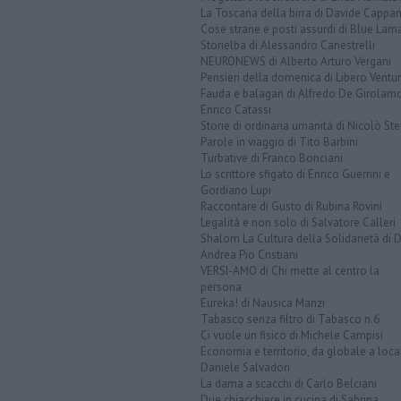
La Toscana della birra di Davide Cappan
Cose strane e posti assurdi di Blue Lam
Storielba di Alessandro Canestrelli
NEURONEWS di Alberto Arturo Vergani
Pensieri della domenica di Libero Ventur
Fauda e balagan di Alfredo De Girolam
Enrico Catassi
Storie di ordinaria umanità di Nicolò Ste
Parole in viaggio di Tito Barbini
Turbative di Franco Bonciani
Lo scrittore sfigato di Enrico Guerrini e
Gordiano Lupi
Raccontare di Gusto di Rubina Rovini
Legalità e non solo di Salvatore Calleri
Shalom La Cultura della Solidarietà di 
Andrea Pio Cristiani
VERSI-AMO di Chi mette al centro la
persona
Eureka! di Nausica Manzi
Tabasco senza filtro di Tabasco n.6
Ci vuole un fisico di Michele Campisi
Economia e territorio, da globale a loca
Daniele Salvadori
La dama a scacchi di Carlo Belciani
Due chiacchiere in cucina di Sabrina