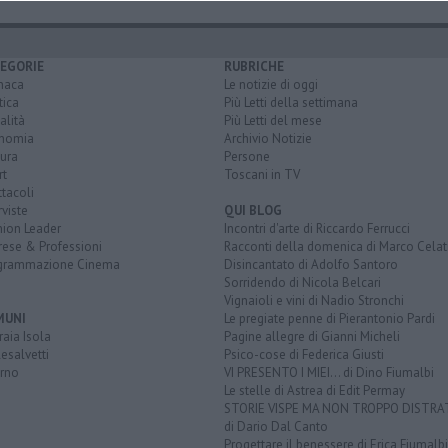
EGORIE
RUBRICHE
naca
Le notizie di oggi
tica
Più Letti della settimana
alità
Più Letti del mese
nomia
Archivio Notizie
ura
Persone
rt
Toscani in TV
tacoli
rviste
QUI BLOG
nion Leader
Incontri d'arte di Riccardo Ferrucci
rese & Professioni
Racconti della domenica di Marco Celat
grammazione Cinema
Disincantato di Adolfo Santoro
Sorridendo di Nicola Belcari
Vignaioli e vini di Nadio Stronchi
MUNI
Le pregiate penne di Pierantonio Pardi
aia Isola
Pagine allegre di Gianni Micheli
esalvetti
Psico-cose di Federica Giusti
orno
VI PRESENTO I MIEI... di Dino Fiumalbi
Le stelle di Astrea di Edit Permay
STORIE VISPE MA NON TROPPO DISTR
di Dario Dal Canto
Progettare il benessere di Erica Fiumalbi