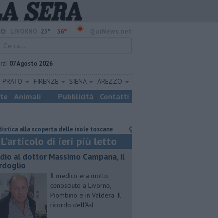
25°
36°
O:
LIVORNO
QuiNews.net
rdì
07 Agosto 2026
PRATO
FIRENZE
SIENA
AREZZO
ste
Animali
Pubblicità
Contatti
la scoperta delle isole toscane
Quattro chili di droga nel frigo del vici
L'articolo di ieri più letto
dio al dottor Massimo Campana, il
rdoglio
Il medico era molto
conosciuto a Livorno,
Piombino e in Valdera. Il
ricordo dell'Asl