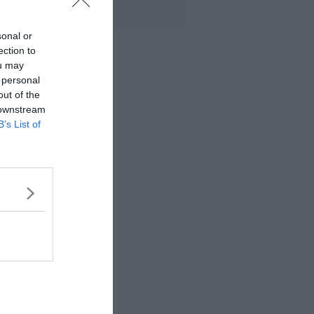
toscane
sonal or
ection to
ou may
 personal
out of the
 downstream
B’s List of