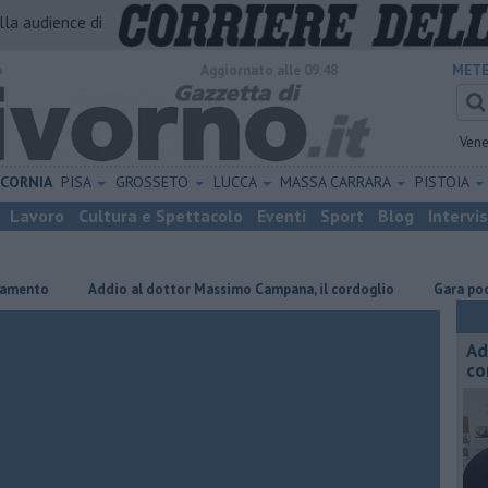
alla audience di
o
Aggiornato alle 09:48
METE
Vene
ICORNIA
PISA
GROSSETO
LUCCA
MASSA CARRARA
PISTOIA
Lavoro
Cultura e Spettacolo
Eventi
Sport
Blog
Intervi
Addio al dottor Massimo Campana, il cordoglio
Gara podistica al
Ad
co