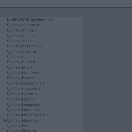
IL NETWORK QuiNews.net
QuiNewsAbetone.it
QuiNewsAmiata.it
QuiNewsAnimali.it
QuiNewsArezzo.it
QuiNewsCasentino.it
QuiNewsCecina.it
QuiNewsChianti.it
QuiNewsCuoio.it
QuiNewsElba.it
i
QuiNewsEmpolese.it
QuiNewsFirenze.it
QuiNewsGarfagnana.it
QuiNewsGrosseto.it
QuiNewsLivorno.it
QuiNewsLucca.it
QuiNewsLunigiana.it
QuiNewsMaremma.it
QuiNewsMassaCarrara.it
ATTE
QuiNewsMugello.it
QuiNewsPisa.it
QuiNewsPistoia.it