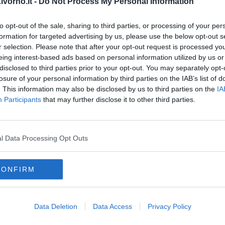
vorno.it -
Do Not Process My Personal Information
ce eroina per un peso complessivo di 551 grammi.
 nel carcere di Livorno.
to opt-out of the sale, sharing to third parties, or processing of your per
formation for targeted advertising by us, please use the below opt-out s
r selection. Please note that after your opt-out request is processed y
eing interest-based ads based on personal information utilized by us or
disclosed to third parties prior to your opt-out. You may separately opt-
losure of your personal information by third parties on the IAB’s list of
oscana iscriviti alla
Newsletter QUInews - ToscanaMedia.
. This information may also be disclosed by us to third parties on the
IA
amente nella tua casella di posta.
Participants
that may further disclose it to other third parties.
l Data Processing Opt Outs
 illegale
CONFIRM
ire
tocicletta
cellophane
Data Deletion
Data Access
Privacy Policy