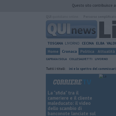
Questo sito contribuisce 
QUI
quotidiano online.
Percorso semplificat
TOSCANA
LIVORNO
CECINA
ELBA
VALD
Home
Cronaca
Politica
Attualità
CAPRAIA ISOLA
COLLESALVETTI
LIVORNO
icino
Retiambiente, il dopo Fortini e lo spettro del commissariamento
Tutti i titoli:
La "sfida" tra il
cameriere e il cliente
maleducato: il video
dello scambio di
banconote lanciate sul