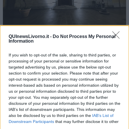
QUInewsLivorno.it -
Do Not Process My Personal
Information
"I cantieri e i lavori in capo all'Amministrazione Comunale marciano
senza rallentamenti. - ha scritto il sindaco - È praticamente ultimata
If you wish to opt-out of the sale, sharing to third parties, or
la parte centrale della facciata della gradinata dello stadio Armando
processing of your personal or sensitive information for
Picchi. Si è aperto l'intervento per il rifacimento delle spallette della
targeted advertising by us, please use the below opt-out
passeggiata alla Rotonda di Ardenza. Nuova illuminazione per le
section to confirm your selection. Please note that after your
chiese di via della Madonna. Prende forma la piazzetta di via
opt-out request is processed you may continue seeing
Serristori, cuore dell'intervento di riqualificazione della via di
interest-based ads based on personal information utilized by
accesso alle aree mercatali".
us or personal information disclosed to third parties prior to
your opt-out. You may separately opt-out of the further
"È in fase di realizzazione la struttura del nuovo mercato di via
disclosure of your personal information by third parties on the
Buontalenti che vedrà nei prossimi giorni la copertura degli scavi e
IAB’s list of downstream participants. This information may
la gettata del massetto", ha concluso il sindaco.
also be disclosed by us to third parties on the
IAB’s List of
Downstream Participants
that may further disclose it to other
third parties.