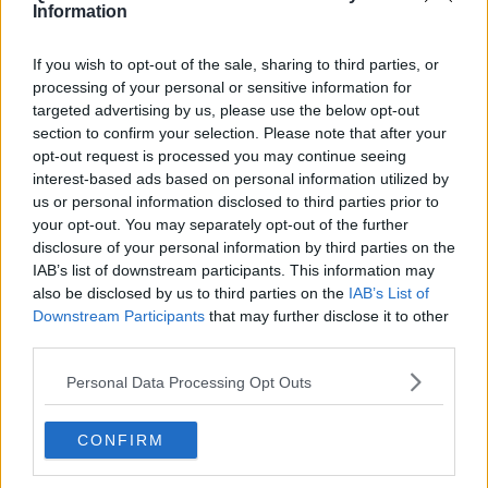
Information
Nella provincia di
Livorno
le donazioni in attrezzature sono state di
oltre
571mila euro
e hanno riguardato, tra le altre,
ventilatori
If you wish to opt-out of the sale, sharing to third parties, or
polmonari, videolaringoscopi, letti per terapia intensiva, letti
processing of your personal or sensitive information for
per la riabilitazione, tomografi
mentre grazie alle donazioni in
targeted advertising by us, please use the below opt-out
denaro sono stati acquistati ecografi, ecocardiografi, analizzatori di
section to confirm your selection. Please note that after your
tamponi Covid, centrali di monitoraggio e attrezzature per la terapia
intensiva e altre forniture per un totale di 273.550 euro.
opt-out request is processed you may continue seeing
interest-based ads based on personal information utilized by
"In tutto il territorio di competenza dell'azienda la vicinanza agli
us or personal information disclosed to third parties prior to
operatori sanitari si è espressa in tanti modi - dice
Maria Letizia
your opt-out. You may separately opt-out of the further
Casani
, direttore generale dell'Ausl Toscana nord ovest- tra cui le
disclosure of your personal information by third parties on the
donazioni, in denaro o attrezzature, iniziate sin dall'inizio della
IAB’s list of downstream participants. This information may
pandemia e proseguite senza sosta nelle settimane più difficili.
also be disclosed by us to third parties on the
IAB’s List of
Ancora in questi giorni continuiamo a riceverne. Le donazioni in
Downstream Participants
that may further disclose it to other
denaro hanno raggiunto la cifra di
1 milione e 240.876,96 euro
,
third parties.
mentre le donazioni in attrezzature valgono
2 milioni e 625.936,29
euro
. Ringrazio ogni singolo donatore per questo aiuto concreto.
Personal Data Processing Opt Outs
Lo faccio a nome dell'Azienda e di ogni singolo medico, infermiere,
Oss e dipendente, il cui lavoro di squadra è stato determinate per
contenere il virus".
CONFIRM
"Di fronte a tanta generosità -prosegue
Casani
- ritengo giusto far
sapere anche come abbiamo utilizzato queste risorse. Le