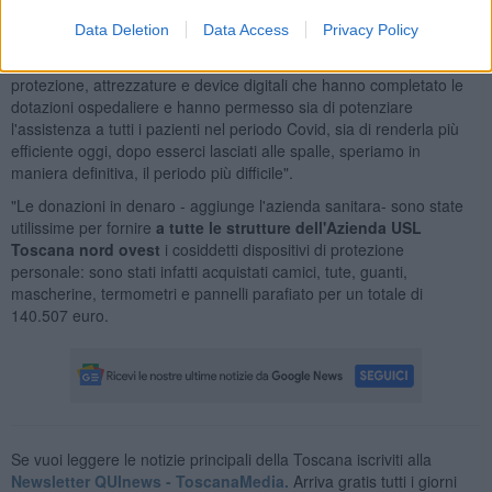
attrezzature sono state destinate agli ospedali per i quali erano
Data Deletion
Data Access
Privacy Policy
state donate, mentre con le donazioni in soldi sono stati acquistati
strumentazioni mediche, macchine diagnostiche, dispositivi di
protezione, attrezzature e device digitali che hanno completato le
dotazioni ospedaliere e hanno permesso sia di potenziare
l'assistenza a tutti i pazienti nel periodo Covid, sia di renderla più
efficiente oggi, dopo esserci lasciati alle spalle, speriamo in
maniera definitiva, il periodo più difficile".
"Le donazioni in denaro - aggiunge l'azienda sanitara- sono state
utilissime per fornire
a tutte le strutture dell'Azienda USL
Toscana nord ovest
i cosiddetti dispositivi di protezione
personale: sono stati infatti acquistati camici, tute, guanti,
mascherine, termometri e pannelli parafiato per un totale di
140.507 euro.
Se vuoi leggere le notizie principali della Toscana iscriviti alla
Newsletter QUInews - ToscanaMedia.
Arriva gratis tutti i giorni