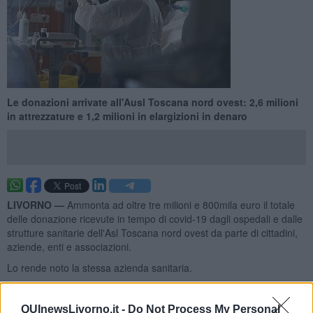
Le donazioni arrivate all'Ausl Toscana nord ovest: 2,6 milioni
in attrezzature e 1,2 milioni in elargizioni in denaro
LIVORNO —
Ammonta ad oltre tre milioni e 800mila euro il totale
delle donazione ricevute in tempo di covid-19 dagli ospedali e dalle
strutture sanitarie dell'Asl Toscana nord ovest da parte di cittadini,
aziende, enti e associazioni.
Lo rende noto la stessa azienda sanitaria.
QUInewsLivorno.it -
Do Not Process My Personal