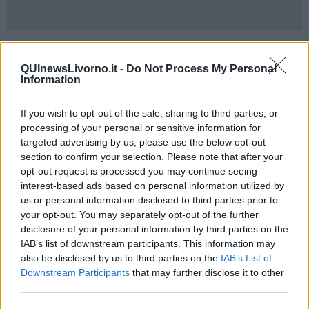
"Oggi questo rischio è ancora più concreto. - prosegue Braccini -
Le indiscrezioni internazionali e le notizie circolate sulla stampa
QUInewsLivorno.it -
Do Not Process My Personal
economica tedesca parlano infatti di una trattativa avanzata con il
Information
fondo Aequita, soggetto già contestato in Germania dal sindacato
IG Metall per operazioni industriali caratterizzate, secondo le
denunce dei rappresentanti dei lavoratori tedeschi, da
pesanti
If you wish to opt-out of the sale, sharing to third parties, or
riduzioni occupazionali, chiusure di stabilimenti e gestione
processing of your personal or sensitive information for
aggressiva delle ristrutturazioni".
targeted advertising by us, please use the below opt-out
section to confirm your selection. Please note that after your
"Non stiamo parlando quindi di una normale operazione industriale,
opt-out request is processed you may continue seeing
- aggiunge Braccini - ma di una
partita che potrebbe avere
interest-based ads based on personal information utilized by
conseguenze molto serie sul futuro produttivo e
us or personal information disclosed to third parties prior to
occupazionale del sito di Livorno
. Per questo avevamo chiesto
your opt-out. You may separately opt-out of the further
al
Mimit un confronto vero, trasparente e vincolante.
Il tavolo
disclosure of your personal information by third parties on the
ministeriale aveva rappresentato un primo passaggio importante,
ma nelle ultime settimane il Ministero, visto la mancanza di
IAB’s list of downstream participants. This information may
garanzie, aveva deciso di sospendere il confronto in plenaria,
also be disclosed by us to third parties on the
IAB’s List of
riservandosi incontri separati con Rheinmetall prima di riconvocare
Downstream Participants
that may further disclose it to other
tutte le parti".
third parties.
"Nel frattempo però il tempo sta scadendo. - continua Braccini - Il