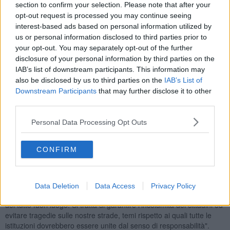
section to confirm your selection. Please note that after your
vincolo paesaggistico ambientale".
opt-out request is processed you may continue seeing
Lo afferma il
Sottosegretario di Stato al Mit, Tullio Ferrante di
interest-based ads based on personal information utilized by
Forza Italia, che conclude
: “Per il Mit la sicurezza stradale è al
us or personal information disclosed to third parties prior to
primo posto e non può in alcun modo essere sacrificata.
your opt-out. You may separately opt-out of the further
Continueremo a monitorare la tratta in oggetto e a lavorare per
disclosure of your personal information by third parties on the
assicurarne l’adeguamento e il ripristino”.
IAB’s list of downstream participants. This information may
also be disclosed by us to third parties on the
IAB’s List of
Downstream Participants
that may further disclose it to other
third parties.
“Ringrazio il Sottosegretario Ferrante -
afferma Chiara Tenerini,
segretario provinciale di Forza Italia a Livorno e deputata
Personal Data Processing Opt Outs
azzurra
- per l’attenzione verso il nostro territorio e per aver
puntualmente chiarito che le misure adottate sul tratto Romito
CONFIRM
dell’Aurelia rappresentano una soluzione momentanea, disposta in
via immediata dopo il verificarsi di numerosi incidenti. Già nei
prossimi giorni Anas avvierà i sopralluoghi preliminari e, all’esito
dell’iter autorizzativo, potrà realizzare gli interventi definitivi di
Data Deletion
Data Access
Privacy Policy
messa in sicurezza. Le polemiche del sindaco Salvetti sono quindi
del tutto fuori luogo. Si tratta di garantire l’incolumità dei cittadini ed
evitare tragedie sulle nostre strade, temi rispetto ai quali tutte le
istituzioni dovrebbero essere unite dal senso di responsabilità".