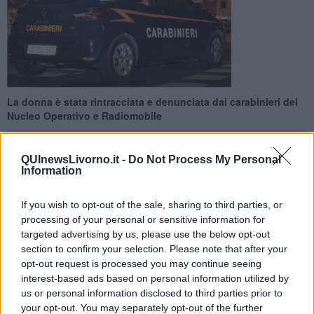
La donna è stata rintracciata e denunciata dai carabinieri del
Nucleo Operativo e Radiomobile
QUInewsLivorno.it -
Do Not Process My Personal
Information
LIVORNO —
Una donna di circa 50 anni, di origini laziali, è stata
If you wish to opt-out of the sale, sharing to third parties, or
denunciata a piede libero dai carabinieri del Nucleo Operativo e
processing of your personal or sensitive information for
Radiomobile di Livorno per un furto commesso all’interno di un noto
targeted advertising by us, please use the below opt-out
supermercato della città.
section to confirm your selection. Please note that after your
opt-out request is processed you may continue seeing
Secondo la ricostruzione dei carabinieri, la donna si sarebbe
interest-based ads based on personal information utilized by
introdotta all’interno del negozio dove avrebbe portato via vari
us or personal information disclosed to third parties prior to
prodotti alimentari per il valore di circa 100 euro, cercando di uscire
your opt-out. You may separately opt-out of the further
facendo perdere le proprie tracce.