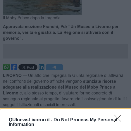
Il Moby Prince dopo la tragedia
Approvata mozione Franchi, Pd: "Un Museo a Livorno per
memoria, verità e giustizia. La Regione si attiverà con il
governo".
LIVORNO —
Un atto che impegna la Giunta regionale di attivarsi
nei confronti del governo affinché vengano
stanziate risorse
adeguate alla realizzazione del Museo del Moby Prince a
Livorno
e, allo stesso tempo, di valutare forme concrete di
sostegno regionale al progetto, favorendo il coinvolgimento di tutti i
soggetti istituzionali e sociali interessati.
È questo, in sintesi, l’obiettivo della mozione che è stata
votata
all’unanimità dal Consiglio regionale,
primo firmatario della
QUInewsLivorno.it -
Do Not Process My Personal
proposta il consigliere del Pd Alessandro Franchi, sottoscritta
Information
anche dal capogruppo Dem Simone Bezzini e dalla consigliera