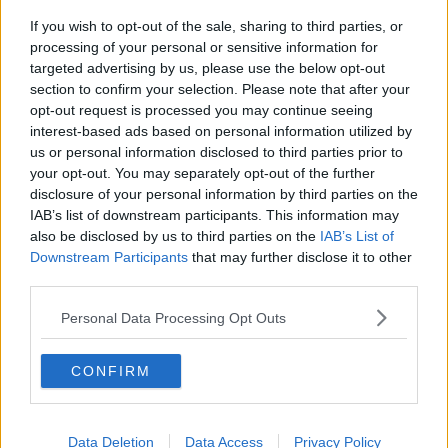
di Avs Diletta Fallani.
If you wish to opt-out of the sale, sharing to third parties, or
processing of your personal or sensitive information for
targeted advertising by us, please use the below opt-out
section to confirm your selection. Please note that after your
opt-out request is processed you may continue seeing
"La tragedia del Moby Prince – ricorda Franchi – rappresenta una
interest-based ads based on personal information utilized by
ferita ancora aperta per Livorno, per la Toscana e l’intero Paese.
us or personal information disclosed to third parties prior to
Dopo oltre trent’anni, il dovere delle istituzioni è quello di sostenere
your opt-out. You may separately opt-out of the further
con forza ogni iniziativa che tenga viva la memoria delle 140 vittime
disclosure of your personal information by third parties on the
e rafforzi la richiesta di verità e giustizia".
IAB’s list of downstream participants. This information may
also be disclosed by us to third parties on the
IAB’s List of
Franchi sottolinea ancora che anche il Consiglio comunale di
Downstream Participants
that may further disclose it to other
Livorno ha espresso all’unanimità una posizione che "va nella
third parties.
direzione giusta perché individua nel Museo non solo un luogo di
memoria, ma anche uno spazio di ricostruzione storica, di
Personal Data Processing Opt Outs
sensibilizzazione sulla sicurezza marittima e di educazione civica
per le nuove generazioni".
CONFIRM
La mozione richiama inoltre l’impegno costante del Consiglio
regionale sul tema, a partire dall’“
Armadio della memoria”
istituito
presso la Biblioteca Pietro Leopoldo a Firenze, e valorizza il
Data Deletion
Data Access
Privacy Policy