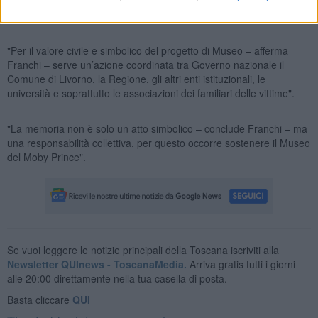
percorso istituzionale già avviato anche a livello nazionale con una
proposta di legge in discussione alla Camera dei deputati.
"Per il valore civile e simbolico del progetto di Museo – afferma
Franchi – serve un’azione coordinata tra Governo nazionale il
Comune di Livorno, la Regione, gli altri enti istituzionali, le
università e soprattutto le associazioni dei familiari delle vittime".
"La memoria non è solo un atto simbolico – conclude Franchi – ma
una responsabilità collettiva, per questo occorre sostenere il Museo
del Moby Prince".
Se vuoi leggere le notizie principali della Toscana iscriviti alla
Newsletter QUInews - ToscanaMedia.
Arriva gratis tutti i giorni
alle 20:00 direttamente nella tua casella di posta.
Basta cliccare
QUI