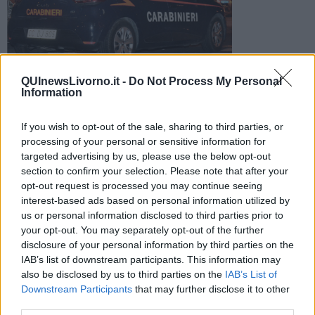
QUInewsLivorno.it -
Do Not Process My Personal
Un 50enne è stato arrestato e condotto in carcere per
Information
scontare una pena di un anno e cinque mesi
If you wish to opt-out of the sale, sharing to third parties, or
processing of your personal or sensitive information for
targeted advertising by us, please use the below opt-out
section to confirm your selection. Please note that after your
opt-out request is processed you may continue seeing
LIVORNO —
I carabinieri della Stazione di Livorno Centro hanno
interest-based ads based on personal information utilized by
rintracciato e arrestato un 50enne che doveva espiare una pena
us or personal information disclosed to third parties prior to
detentiva definitiva di 1 anno e 5 mesi comminatagli dall’Ufficio
Esecuzioni Penali della Corte d’Appello di Firenze.
your opt-out. You may separately opt-out of the further
disclosure of your personal information by third parties on the
Secondo i giudici, l’uomo è responsabile di
sottrazione di cose
IAB’s list of downstream participants. This information may
sottoposte a sequestro per fatti risalenti al 2019 e commessi a
also be disclosed by us to third parties on the
IAB’s List of
Collesalvetti
per cui è stato condannato ad una pena detentiva da
Downstream Participants
that may further disclose it to other
espiare in carcere.
third parties.