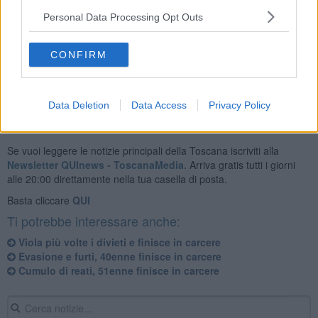
Personal Data Processing Opt Outs
L’uomo è stato rintracciato dai carabinieri che, dopo le formalità di
CONFIRM
rito, lo hanno condotto presso la casa circondariale di Livorno.
Data Deletion
Data Access
Privacy Policy
Se vuoi leggere le notizie principali della Toscana iscriviti alla
Newsletter QUInews - ToscanaMedia.
Arriva gratis tutti i giorni
alle 20:00 direttamente nella tua casella di posta.
Basta cliccare
QUI
Ti potrebbe interessare anche:
Viola più volte i divieti e finisce in carcere
Evasione e furti, 40enne finisce in carcere
Cumulo di reati, 51enne finisce in carcere