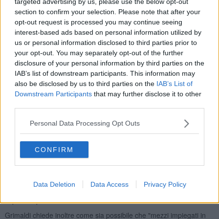
targeted advertising by us, please use the below opt-out
aree potenzialmente contaminate; non vi era trasparenza sul
section to confirm your selection. Please note that after your
contenuto dei container; e le autorità di controllo non erano state
opt-out request is processed you may continue seeing
informate della natura militare del carico".
interest-based ads based on personal information utilized by
us or personal information disclosed to third parties prior to
your opt-out. You may separately opt-out of the further
disclosure of your personal information by third parties on the
Per ostacolare il passaggio degli armamenti, Gap - Gruppo
IAB’s list of downstream participants. This information may
Autonomo Portuali e l'Usb - che ha proclamato uno sciopero il 12
also be disclosed by us to third parties on the
IAB’s List of
Maggio - hanno promosso un presidio al Varco Valessini. Tuttavia,
Downstream Participants
that may further disclose it to other
nel tentativo di aggirare la mobilitazione, i convogli militari sono stati
third parties.
fatti transitare dal porto turistico, modalità che solleva gravi
interrogativi sotto il profilo della sicurezza e della legalità".
Personal Data Processing Opt Outs
A fronte di tali anomalie, il Gap ha depositato un esposto in procura
e ha richiesto l'accesso agli atti, coinvolgendo Autorità Portuale,
CONFIRM
Capitaneria di porto, Prefettura e sindaci."
"Anche l'Amministrazione comunale - prosegue la nota - avrebbe
avanzato richiesta di chiarimenti al Prefetto, in coerenza con la
Data Deletion
Data Access
Privacy Policy
mozione del Consiglio Comunale del 2021 contro il traffico di armi
in porto e per la tutela dell'obiezione di coscienza dei lavoratori".
Grimaldi chiede inoltre come sia possibile che "mezzi impiegati in