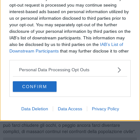
presenza, presso il Molo Italia, di decine di mezzi blindati militari
opt-out request is processed you may continue seeing
pronti ad essere imbarcati."
interest-based ads based on personal information utilized by
us or personal information disclosed to third parties prior to
"Oltre alla tematica della guerra c'è anche un problema oggettivo di
sicurezza per i lavoratori e per la popolazione. In questo senso
your opt-out. You may separately opt-out of the further
abbiamo inviato delle segnalazioni urgenti all'Autorità Portuale, alla
disclosure of your personal information by third parties on the
Capitaneria di Porto e alla ASL Medicina del Lavoro affinchè
IAB’s list of downstream participants. This information may
effettuino nell'immediato i controlli opportuni."
also be disclosed by us to third parties on the
IAB’s List of
Downstream Participants
that may further disclose it to other
L'Unione Sindacale di Base oggi sarà in piazza anche a Livorno in
third parties.
solidarietà con la popolazione Palestinese
e per chiedere lo
stop immediato ai bombardamenti su Gaza e lo stop agli “espropri”
Personal Data Processing Opt Outs
delle abitazioni Palestinesi che da anni vivono sotto occupazione
militare.
CONFIRM
"Contemporaneamente", spiega ancora il sindacato, "Abbiamo
avviato una campagna di sensibilizzazione con i lavoratori portuali
Livornesi affinché il coraggioso esempio che arriva dal Porto di
Data Deletion
Data Access
Privacy Policy
Genova possa essere riproposto anche sul nostro territorio. Il
lavoro è importante, specialmente in questi tempi, ma questo non
può farci chiudere gli occhi, o peggio ancora farci diventare
complici, di massacri continui nei confronti della popolazione civile".