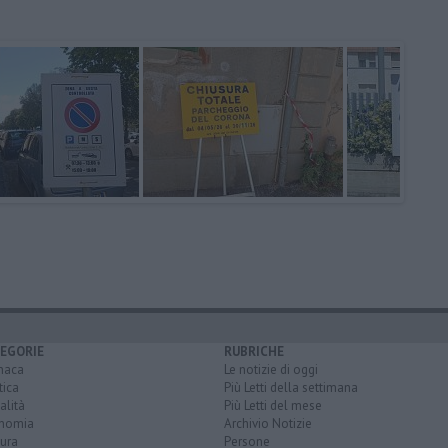
EGORIE
RUBRICHE
naca
Le notizie di oggi
tica
Più Letti della settimana
alità
Più Letti del mese
nomia
Archivio Notizie
ura
Persone