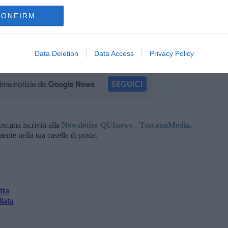
CONFIRM
i delle zone e soprattutto "non tutti possono permettersi di pagare
Data Deletion
Data Access
Privacy Policy
ilità".
oscana iscriviti alla
Newsletter QUInews - ToscanaMedia.
amente nella tua casella di posta.
tta
lata