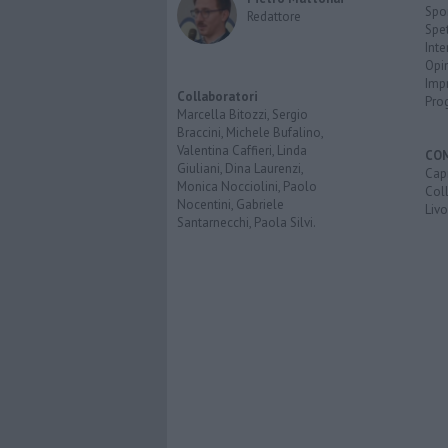
Spo
Redattore
Spet
Inte
Opi
Imp
Collaboratori
Pro
Marcella Bitozzi, Sergio
Braccini, Michele Bufalino,
Valentina Caffieri, Linda
CO
Giuliani, Dina Laurenzi,
Capr
Monica Nocciolini, Paolo
Coll
Nocentini, Gabriele
Liv
Santarnecchi, Paola Silvi.