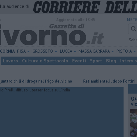
alla audience di
o
Aggiornato alle 18:45
METE
Sab
ICORNIA
PISA
GROSSETO
LUCCA
MASSA CARRARA
PISTOIA
Lavoro
Cultura e Spettacolo
Eventi
Sport
Blog
Intervi
 di droga nel frigo del vicino
Retiambiente, il dopo Fortini e lo spett
Qu
vi