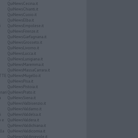
QuiNewsCecina.it
QuiNewsChianti.it
QuiNewsCuoio.it
QuiNewsElba.it
i
QuiNewsEmpolese.it
QuiNewsFirenze.it
QuiNewsGarfagnana.it
QuiNewsGrosseto.it
QuiNewsLivorno.it
QuiNewsLucca.it
QuiNewsLunigiana.it
QuiNewsMaremma.it
QuiNewsMassaCarrara.it
ATTE
QuiNewsMugello.it
QuiNewsPisa.it
QuiNewsPistoia.it
nari
QuiNewsPrato.it
a
QuiNewsSiena.it
QuiNewsValbisenzio.it
QuiNewsValdarno.it
i
QuiNewsValdelsa.it
o e
QuiNewsValdera.it
QuiNewsValdichiana.it
lla
QuiNewsValdicornia.it
QuiNewsValdinievole.it