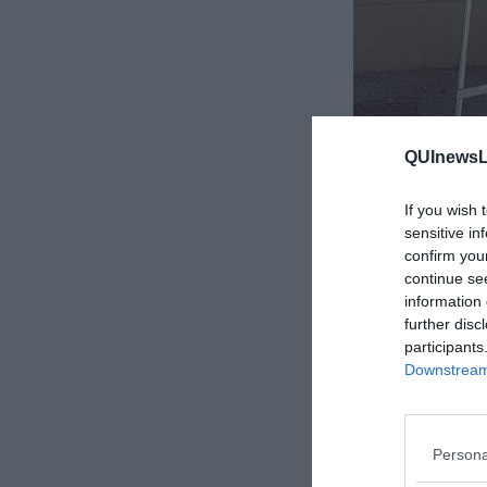
QUInewsLi
If you wish 
sensitive in
confirm you
continue se
information 
further disc
participants
Downstream 
Persona