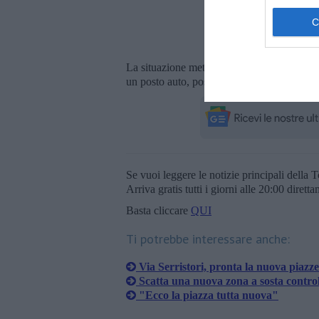
La situazione
mette in difficoltà i resident
un posto auto, posto che si trovi la disponib
Se vuoi leggere le notizie principali della T
Arriva gratis tutti i giorni alle 20:00 dirett
Basta cliccare
QUI
Ti potrebbe interessare anche:
Via Serristori, pronta la nuova piazze
Scatta una nuova zona a sosta control
"Ecco la piazza tutta nuova"