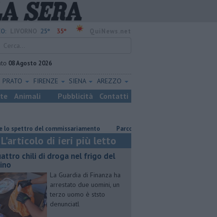
25°
35°
O:
LIVORNO
QuiNews.net
ato
08 Agosto 2026
PRATO
FIRENZE
SIENA
AREZZO
ste
Animali
Pubblicità
Contatti
ro del commissariamento
Parco eolico in mare, Confagricoltura contrari
L'articolo di ieri più letto
attro chili di droga nel frigo del
cino
La Guardia di Finanza ha
arrestato due uomini, un
terzo uomo è ststo
denunciatl