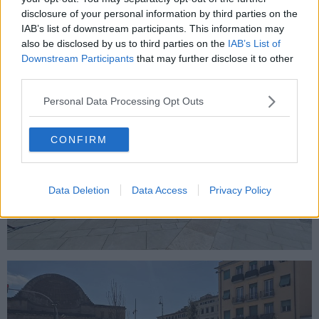
Ministero dell'Ambiente e prevede anche una gestione attenta del
disclosure of your personal information by third parties on the
recupero dei parcheggi con i parcheggi nelle strade limitrofe come
IAB’s list of downstream participants. This information may
il controviale del Viale Carducci, con l'ampliamento del parcheggio
also be disclosed by us to third parties on the
IAB’s List of
Del Corona e del parcheggio di via Terreni/via Zola i cui lavori sono
Downstream Participants
that may further disclose it to other
già affidati".
third parties.
Personal Data Processing Opt Outs
CONFIRM
Data Deletion
Data Access
Privacy Policy