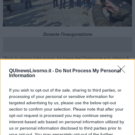
Durante l'inaugurazione
"Ecco la piazza tutta nuova, tra l'area del Cisternone e la chiesa di
Sant'Andrea. Un nuovo spazio riqualificato con la piantumazione di
27 alberi e la creazione di un'area vivibile e fruibile dalla
QUInewsLivorno.it -
Do Not Process My Personal
Information
cittadinanza".
Lo ha dichiarato il
sindaco di Livorno Luca Salvetti
in occasione
If you wish to opt-out of the sale, sharing to third parties, or
della inaugurazione svoltasi questa mattina.
processing of your personal or sensitive information for
"L'inaugurazione ha visto tante persone soddisfatte per un'altra
targeted advertising by us, please use the below opt-out
riqualificazione nel cuore della città. Un’area pedonale nuova
section to confirm your selection. Please note that after your
realizzata rispettando i principi della città "spugna" con
opt-out request is processed you may continue seeing
pavimentazione chiara riflettente e drenata e con cisterna ipogea
interest-based ads based on personal information utilized by
per raccogliere le acque piovani collegate al sistema di irrigazione
us or personal information disclosed to third parties prior to
degli alberi. - ha aggiunto il sindaco - Il lavoro è stato finanziato dal
your opt-out. You may separately opt-out of the further