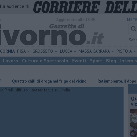
alla audience di
o
Aggiornato alle 18:45
METE
Sab
ICORNIA
PISA
GROSSETO
LUCCA
MASSA CARRARA
PISTOIA
Lavoro
Cultura e Spettacolo
Eventi
Sport
Blog
Intervi
uattro chili di droga nel frigo del vicino
Retiambiente, il dopo Fortini
Qu
vi