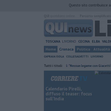
Questo sito contribuisce 
QUI
quotidiano online.
Percorso semplificat
TOSCANA
LIVORNO
CECINA
ELBA
VALD
Home
Cronaca
Politica
Attualità
CAPRAIA ISOLA
COLLESALVETTI
LIVORNO
ura contraria
Retiambiente, M5S: "Nessun legame con Giacetti"
Tutti i titoli:
Q
Calendario Pirelli,
diffuso il teaser: focus
sull'India