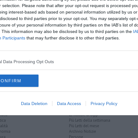
oscana iscriviti alla
Newsletter QUInews - ToscanaMedia.
r selection. Please note that after your opt-out request is processed y
amente nella tua casella di posta.
eing interest-based ads based on personal information utilized by us or
disclosed to third parties prior to your opt-out. You may separately opt-
losure of your personal information by third parties on the IAB’s list of
. This information may also be disclosed by us to third parties on the
IA
Participants
that may further disclose it to other third parties.
o
le telecamere
e
l Data Processing Opt Outs
CONFIRM
Data Deletion
Data Access
Privacy Policy
EGORIE
RUBRICHE
naca
Le notizie di oggi
tica
Più Letti della settimana
alità
Più Letti del mese
nomia
Archivio Notizie
ura
Persone