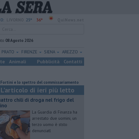
25°
36°
O:
LIVORNO
QuiNews.net
ato
08 Agosto 2026
PRATO
FIRENZE
SIENA
AREZZO
ste
Animali
Pubblicità
Contatti
 e lo spettro del commissariamento
Parco eolico in mare, Confagricoltu
L'articolo di ieri più letto
attro chili di droga nel frigo del
cino
La Guardia di Finanza ha
arrestato due uomini, un
terzo uomo è ststo
denunciatl