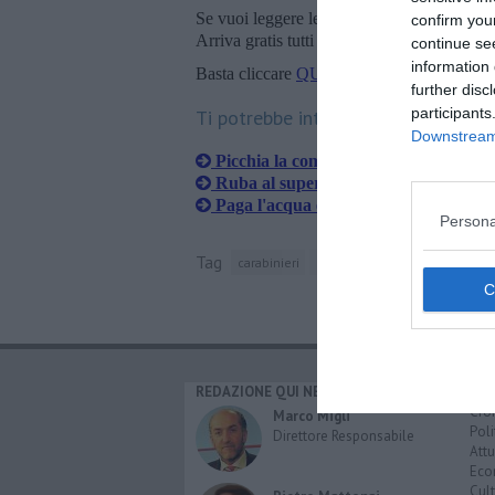
Se vuoi leggere le notizie principali della T
confirm you
Arriva gratis tutti i giorni alle 20:00 dirett
continue se
information 
Basta cliccare
QUI
further disc
participants
Ti potrebbe interessare anche:
Downstream 
Picchia la compagna, 22enne arrestat
Ruba al supermercato, incastrato dal
Paga l'acqua e ruba 500 euro di merc
Persona
Tag
carabinieri
provincia di livorno
REDAZIONE QUI NEWS
CAT
Cro
Marco Migli
Poli
Direttore Responsabile
Attu
Eco
Cult