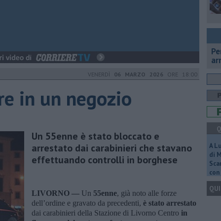
Pe
ar
VENERDÌ
06 MARZO 2026
ORE 18:00
re in un negozio
Q
Un 55enne è stato bloccato e
arrestato dai carabinieri che stavano
A L
di 
effettuando controlli in borghese
Scar
con 
QUI
LIVORNO —
Un
55enne
, già noto alle forze
dell’ordine e gravato da precedenti,
è stato arrestato
dai carabinieri della Stazione di Livorno Centro
in