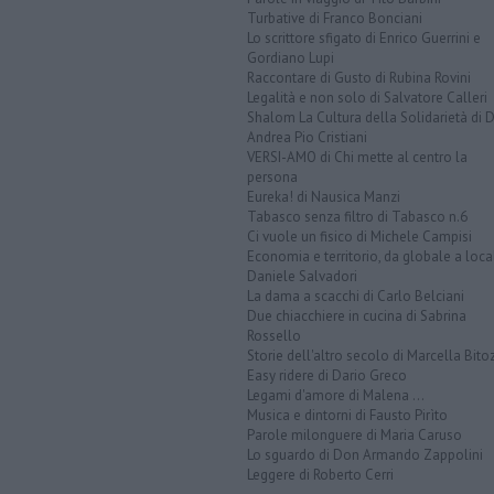
Turbative di Franco Bonciani
Lo scrittore sfigato di Enrico Guerrini e
Gordiano Lupi
Raccontare di Gusto di Rubina Rovini
Legalità e non solo di Salvatore Calleri
Shalom La Cultura della Solidarietà di 
Andrea Pio Cristiani
VERSI-AMO di Chi mette al centro la
persona
Eureka! di Nausica Manzi
Tabasco senza filtro di Tabasco n.6
Ci vuole un fisico di Michele Campisi
Economia e territorio, da globale a loca
Daniele Salvadori
La dama a scacchi di Carlo Belciani
Due chiacchiere in cucina di Sabrina
Rossello
Storie dell'altro secolo di Marcella Bito
Easy ridere di Dario Greco
Legami d'amore di Malena ...
Musica e dintorni di Fausto Pirìto
Parole milonguere di Maria Caruso
Lo sguardo di Don Armando Zappolini
Leggere di Roberto Cerri