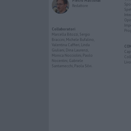
Pietro Mattonai
Spo
Redattore
Spet
Inte
Opi
Imp
Collaboratori
Pro
Marcella Bitozzi, Sergio
Braccini, Michele Bufalino,
Valentina Caffieri, Linda
CO
Giuliani, Dina Laurenzi,
Capr
Monica Nocciolini, Paolo
Coll
Nocentini, Gabriele
Liv
Santarnecchi, Paola Silvi.