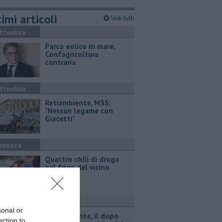
imi articoli
Vedi tutti
ttualità
Parco eolico in mare,
Confagricoltura
contraria
ttualità
Retiambiente, M5S:
"Nessun legame con
Giacetti"
ronaca
Quattro chili di droga
nel frigo del vicino
ttualità
sonal or
Retiambiente, il dopo
ection to