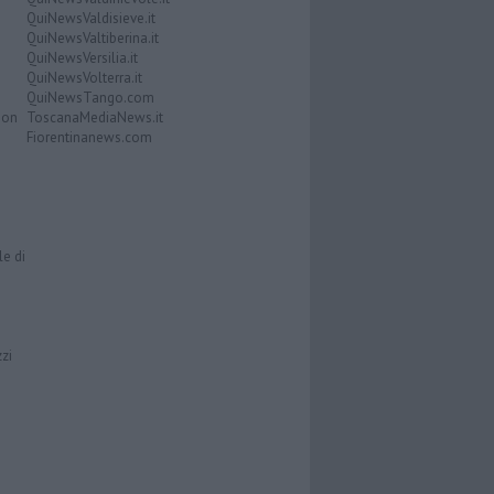
QuiNewsValdisieve.it
QuiNewsValtiberina.it
QuiNewsVersilia.it
QuiNewsVolterra.it
QuiNewsTango.com
Don
ToscanaMediaNews.it
Fiorentinanews.com
le di
zzi