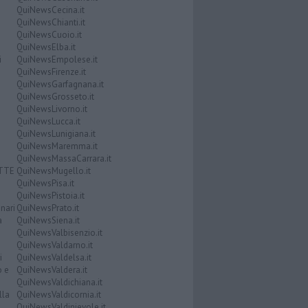
QuiNewsCecina.it
QuiNewsChianti.it
QuiNewsCuoio.it
QuiNewsElba.it
i
QuiNewsEmpolese.it
QuiNewsFirenze.it
QuiNewsGarfagnana.it
QuiNewsGrosseto.it
QuiNewsLivorno.it
QuiNewsLucca.it
QuiNewsLunigiana.it
QuiNewsMaremma.it
QuiNewsMassaCarrara.it
ATTE
QuiNewsMugello.it
QuiNewsPisa.it
QuiNewsPistoia.it
nari
QuiNewsPrato.it
a
QuiNewsSiena.it
QuiNewsValbisenzio.it
QuiNewsValdarno.it
i
QuiNewsValdelsa.it
o e
QuiNewsValdera.it
QuiNewsValdichiana.it
lla
QuiNewsValdicornia.it
QuiNewsValdinievole.it