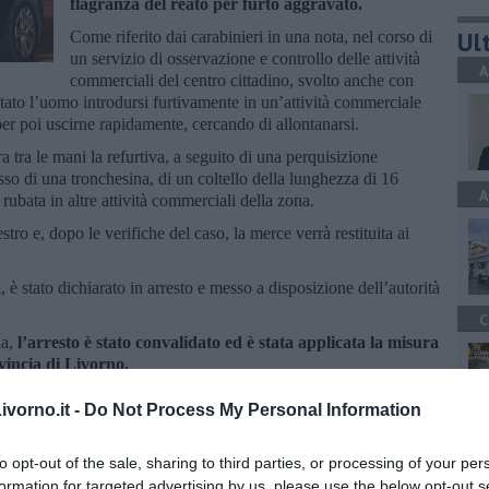
flagranza del reato per furto aggravato.
Ult
Come riferito dai carabinieri in una nota, nel corso di
un servizio di osservazione e controllo delle attività
A
commerciali del centro cittadino, svolto anche con
 notato l’uomo introdursi furtivamente in un’attività commerciale
per poi uscirne rapidamente, cercando di allontanarsi.
 tra le mani la refurtiva, a seguito di una perquisizione
sso di una tronchesina, di un coltello della lunghezza di 16
A
rubata in altre attività commerciali della zona.
tro e, dopo le verifiche del caso, la merce verrà restituita ai
 è stato dichiarato in arresto e messo a disposizione dell’autorità
C
da,
l’arresto è stato convalidato ed è stata applicata la misura
vincia di Livorno.
vorno.it -
Do Not Process My Personal Information
A
to opt-out of the sale, sharing to third parties, or processing of your per
formation for targeted advertising by us, please use the below opt-out s