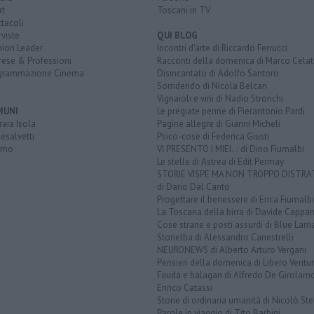
rt
Toscani in TV
tacoli
rviste
QUI BLOG
nion Leader
Incontri d'arte di Riccardo Ferrucci
rese & Professioni
Racconti della domenica di Marco Celat
grammazione Cinema
Disincantato di Adolfo Santoro
Sorridendo di Nicola Belcari
Vignaioli e vini di Nadio Stronchi
MUNI
Le pregiate penne di Pierantonio Pardi
aia Isola
Pagine allegre di Gianni Micheli
esalvetti
Psico-cose di Federica Giusti
orno
VI PRESENTO I MIEI... di Dino Fiumalbi
Le stelle di Astrea di Edit Permay
STORIE VISPE MA NON TROPPO DISTR
di Dario Dal Canto
Progettare il benessere di Erica Fiumalbi
La Toscana della birra di Davide Cappan
Cose strane e posti assurdi di Blue Lam
Storielba di Alessandro Canestrelli
NEURONEWS di Alberto Arturo Vergani
Pensieri della domenica di Libero Ventur
Fauda e balagan di Alfredo De Girolam
Enrico Catassi
Storie di ordinaria umanità di Nicolò Ste
Parole in viaggio di Tito Barbini