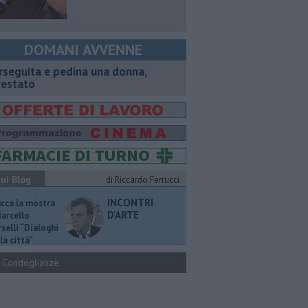
DOMANI AVVENNE
rseguita e pedina una donna,
restato
ui Blog
di Riccardo Ferrucci
INCONTRI
ucca la mostra
D'ARTE
Marcello
selli “Dialoghi
la città"
Condoglianze