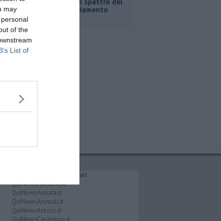
Fortini e lo spettro del
ou may
commissariamento
 personal
out of the
 downstream
B’s List of
IL NETWORK QuiNews.net
QuiNewsAbetone.it
QuiNewsAmiata.it
QuiNewsAnimali.it
QuiNewsArezzo.it
QuiNewsCasentino.it