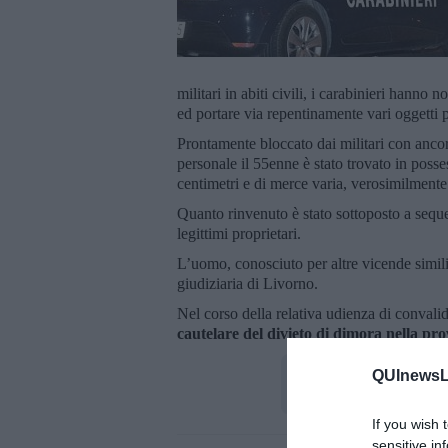
militari in abiti civili, i carabinieri hanno
ed portare via repentinamente vari oggetti 
Prontamente bloccato dai militari con ancora
personale il 55enne è stato trovato in posse
centimetri e di merce varia, verosimilmente 
Quanto rinvenuto è stato sottoposto a seques
legittimi proprietari.
L’uomo, conosciuto per altre vicende simili,
giudiziaria di Livorno.
Nel corso della relativa udienza di convali
cautelare del divieto di dimora nella pro
QUInewsLi
If you wish 
sensitive in