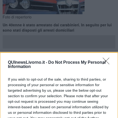
Foto di repertorio
Un 40enne è stato arrestato dai carabinieri. In seguito per lui
sono stati disposti gli arresti domiciliari
QUInewsLivorno.it -
Do Not Process My Personal
LIVORNO —
I carabinieri della Stazione di Ardenza, a seguito di
Information
intervento eseguito in un supermercato, hanno arrestato un
40enne livornese, gravato da precedenti di polizia, per furto
aggravato.
If you wish to opt-out of the sale, sharing to third parties, or
processing of your personal or sensitive information for
Come riportato dai carabinieri in una nota, l’uomo era stato notato
targeted advertising by us, please use the below opt-out
prelevare dalle corsie molta merce, molta di significativo valore
section to confirm your selection. Please note that after your
economico.
opt-out request is processed you may continue seeing
interest-based ads based on personal information utilized by
us or personal information disclosed to third parties prior to