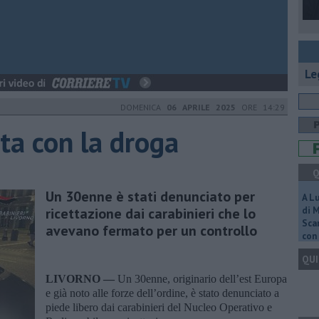
Le
DOMENICA
06 APRILE 2025
ORE 14:29
ta con la droga
Q
Un 30enne è stati denunciato per
A L
ricettazione dai carabinieri che lo
di 
Scar
avevano fermato per un controllo
con 
QUI
LIVORNO —
Un 30enne, originario dell’est Europa
e già noto alle forze dell’ordine, è stato denunciato a
piede libero dai carabinieri del Nucleo Operativo e