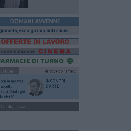
DOMANI AVVENNE
gionella, ecco gli impianti chiusi
ui Blog
di Riccardo Ferrucci
INCONTRI
ucca la mostra
D'ARTE
Marcello
selli “Dialoghi
la città"
Condoglianze