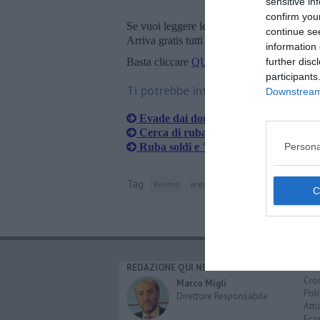
sensitive in
confirm you
Se vuoi leggere le notizie principali della T
continue se
Arriva gratis tutti i giorni alle 20:00 dirett
information 
further disc
Basta cliccare
QUI
participants
Ti potrebbe interessare anche:
Downstream 
Evade dai domiciliari e tenta un furto
Cerca di rubare uno scooter, denunci
Ruba soldi e "gratta e vinci" in un n
Persona
Tag
livorno
area urbana
piazza della repubb
REDAZIONE QUI NEWS
CAT
Cro
Marco Migli
Poli
Direttore Responsabile
Attu
Eco