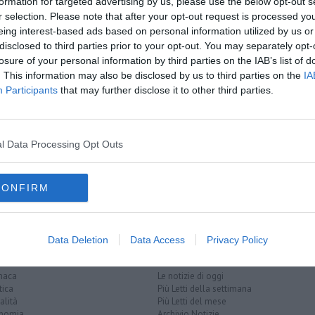
formation for targeted advertising by us, please use the below opt-out s
r selection. Please note that after your opt-out request is processed y
oscana iscriviti alla
Newsletter QUInews - ToscanaMedia.
eing interest-based ads based on personal information utilized by us or
amente nella tua casella di posta.
disclosed to third parties prior to your opt-out. You may separately opt-
losure of your personal information by third parties on the IAB’s list of
. This information may also be disclosed by us to third parties on the
IA
Participants
that may further disclose it to other third parties.
ato
egozio
l Data Processing Opt Outs
lica
françois jacques de larderel
giovanni marradi
CONFIRM
Data Deletion
Data Access
Privacy Policy
EGORIE
RUBRICHE
naca
Le notizie di oggi
tica
Più Letti della settimana
alità
Più Letti del mese
nomia
Archivio Notizie