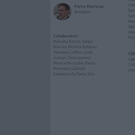
Cult
Pietro Mattonai
Spo
Redattore
Spet
Inte
Opi
Imp
Collaboratori
Pro
Marcella Bitozzi, Sergio
Braccini, Michele Bufalino,
Valentina Caffieri, Linda
CO
Giuliani, Dina Laurenzi,
Capr
Monica Nocciolini, Paolo
Coll
Nocentini, Gabriele
Liv
Santarnecchi, Paola Silvi.