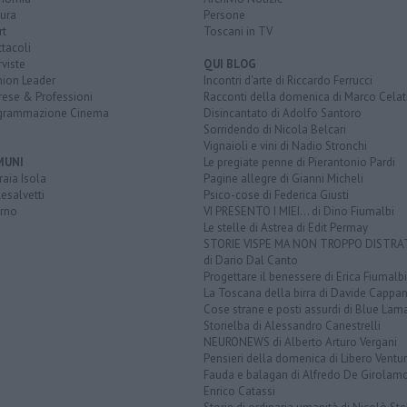
ura
Persone
rt
Toscani in TV
tacoli
rviste
QUI BLOG
nion Leader
Incontri d'arte di Riccardo Ferrucci
rese & Professioni
Racconti della domenica di Marco Celat
grammazione Cinema
Disincantato di Adolfo Santoro
Sorridendo di Nicola Belcari
Vignaioli e vini di Nadio Stronchi
MUNI
Le pregiate penne di Pierantonio Pardi
aia Isola
Pagine allegre di Gianni Micheli
esalvetti
Psico-cose di Federica Giusti
orno
VI PRESENTO I MIEI... di Dino Fiumalbi
Le stelle di Astrea di Edit Permay
STORIE VISPE MA NON TROPPO DISTR
di Dario Dal Canto
Progettare il benessere di Erica Fiumalbi
La Toscana della birra di Davide Cappan
Cose strane e posti assurdi di Blue Lam
Storielba di Alessandro Canestrelli
NEURONEWS di Alberto Arturo Vergani
Pensieri della domenica di Libero Ventur
Fauda e balagan di Alfredo De Girolam
Enrico Catassi