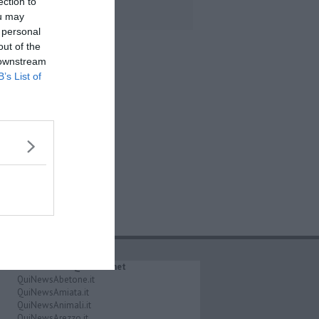
toscane
ection to
ou may
 personal
out of the
 downstream
B’s List of
IL NETWORK QuiNews.net
QuiNewsAbetone.it
QuiNewsAmiata.it
QuiNewsAnimali.it
QuiNewsArezzo.it