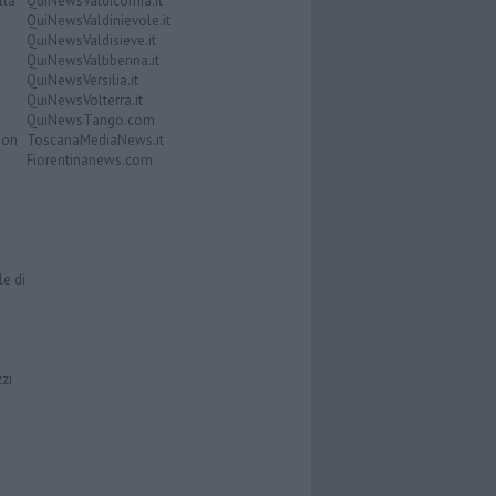
lla
QuiNewsValdicornia.it
QuiNewsValdinievole.it
QuiNewsValdisieve.it
QuiNewsValtiberina.it
QuiNewsVersilia.it
QuiNewsVolterra.it
QuiNewsTango.com
Don
ToscanaMediaNews.it
Fiorentinanews.com
le di
zzi