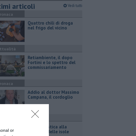
imi articoli
Vedi tutti
ronaca
Quattro chili di droga
nel frigo del vicino
ttualità
Retiambiente, il dopo
Fortini e lo spettro del
commissariamento
ronaca
Addio al dottor Massimo
Campana, il cordoglio
port
Gara podistica alla
sonal or
scoperta delle isole