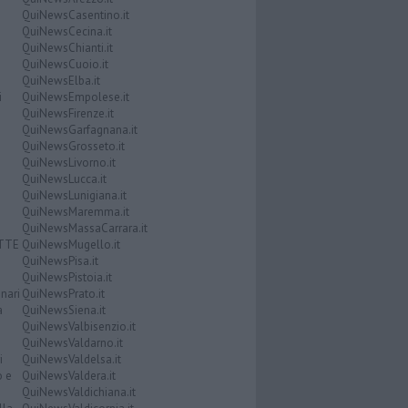
QuiNewsCasentino.it
QuiNewsCecina.it
QuiNewsChianti.it
QuiNewsCuoio.it
QuiNewsElba.it
i
QuiNewsEmpolese.it
QuiNewsFirenze.it
QuiNewsGarfagnana.it
QuiNewsGrosseto.it
QuiNewsLivorno.it
QuiNewsLucca.it
QuiNewsLunigiana.it
QuiNewsMaremma.it
QuiNewsMassaCarrara.it
ATTE
QuiNewsMugello.it
QuiNewsPisa.it
QuiNewsPistoia.it
nari
QuiNewsPrato.it
a
QuiNewsSiena.it
QuiNewsValbisenzio.it
QuiNewsValdarno.it
i
QuiNewsValdelsa.it
o e
QuiNewsValdera.it
QuiNewsValdichiana.it