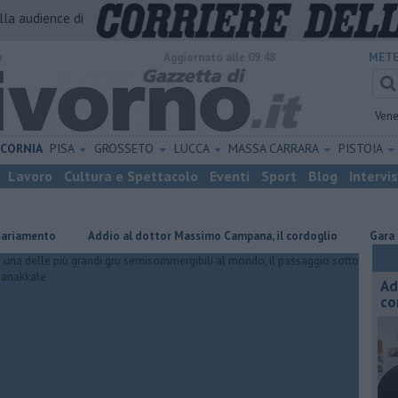
alla audience di
o
Aggiornato alle 09:48
METE
Vene
ICORNIA
PISA
GROSSETO
LUCCA
MASSA CARRARA
PISTOIA
Lavoro
Cultura e Spettacolo
Eventi
Sport
Blog
Intervi
nto
Addio al dottor Massimo Campana, il cordoglio
Gara podistic
Ad
co