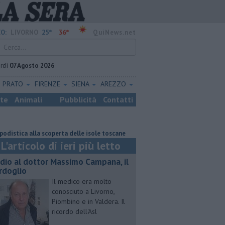
25°
36°
O:
LIVORNO
QuiNews.net
rdì
07 Agosto 2026
PRATO
FIRENZE
SIENA
AREZZO
ste
Animali
Pubblicità
Contatti
a alla scoperta delle isole toscane
Quattro chili di droga nel frigo del 
L'articolo di ieri più letto
dio al dottor Massimo Campana, il
rdoglio
Il medico era molto
conosciuto a Livorno,
Piombino e in Valdera. Il
ricordo dell'Asl