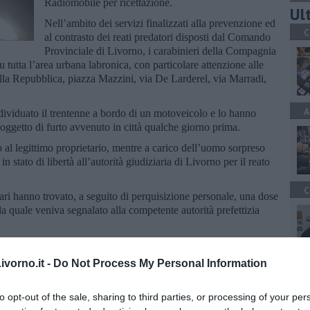
Radiomobile per ricettazione.
Ult
Nell’ambito dei servizi finalizzati alla prevenzione ed
C
al contrasto dei reati predatori disposti dal Comando
Provinciale di Livorno, i carabinieri della Compagnia
u tutta l’area urbana labronica, con particolare attenzione alle
ella Repubblica, piazza Mazzini, via De Larderel, via Marradi,
A
individuato il trentenne a bordo di un motoveicolo e lo hanno
oggetto di furto avvenuto in città qualche giorno prima.
to al legittimo proprietario, mentre a carico dell’uomo sorpreso
n stato di libertà all’autorità giudiziaria di Livorno per il reato
C
itari hanno trovato, a seguito di perquisizione personale, una dose
a quale veniva segnalato alla competente autorità prefettizia
 ad accertare come il 30enne sia entrato in possesso del mezzo.
vorno.it -
Do Not Process My Personal Information
S
to opt-out of the sale, sharing to third parties, or processing of your per