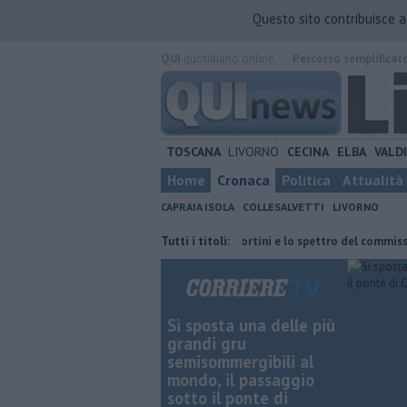
Questo sito contribuisce 
QUI
quotidiano online.
Percorso semplificat
TOSCANA
LIVORNO
CECINA
ELBA
VALD
Home
Cronaca
Politica
Attualità
CAPRAIA ISOLA
COLLESALVETTI
LIVORNO
l vicino
Retiambiente, il dopo Fortini e lo spettro del commissariame
Tutti i titoli:
Si sposta una delle più
grandi gru
semisommergibili al
mondo, il passaggio
sotto il ponte di