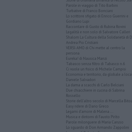
Storie di ordinaria umanità di Nicolò Ste
Parole in viaggio di Tito Barbini
Turbative di Franco Bonciani
Lo scrittore sfigato di Enrico Guerrini e
Gordiano Lupi
Raccontare di Gusto di Rubina Rovini
Legalità e non solo di Salvatore Calleri
Shalom La Cultura della Solidarietà di 
Andrea Pio Cristiani
VERSI-AMO di Chi mette al centro la
persona
Eureka! di Nausica Manzi
Tabasco senza filtro di Tabasco n.6
Ci vuole un fisico di Michele Campisi
Economia e territorio, da globale a loca
Daniele Salvadori
La dama a scacchi di Carlo Belciani
Due chiacchiere in cucina di Sabrina
Rossello
Storie dell'altro secolo di Marcella Bito
Easy ridere di Dario Greco
Legami d'amore di Malena ...
Musica e dintorni di Fausto Pirìto
Parole milonguere di Maria Caruso
Lo sguardo di Don Armando Zappolini