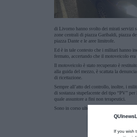
di Livorno hanno svolto dei mirati servizi s
zone centrali di piazza Garibaldi, piazza d
piazza Dante e le aree limitrofe.
Ed è in tale contesto che i militari hanno 
fermato, accertando che il motoveicolo era 
Il motoveicolo è stato recuperato è restitui
alla guida del mezzo, è scattata la denuncia i
di ricettazione.
Sempre all’atto del controllo, inoltre, i mil
di sostanza stupefacente del tipo “PV” per l
quale assuntore a fini non terapeutici.
Sono in corso ulteriori indagini finalizzate
QUInewsLi
If you wish 