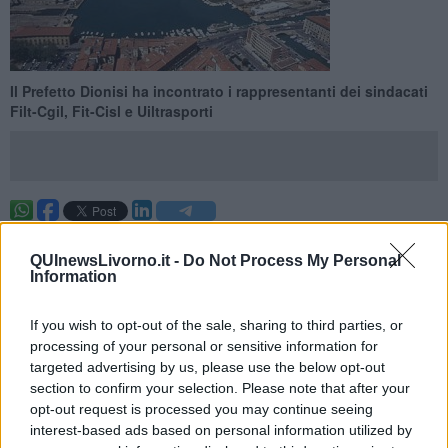
Il Prefetto Dionisi ha incontrato i rappresentanti dei sindacati
Filt-Cgil, Fit-Cisl e Uiltrasporti
LIVORNO —
Il ruolo del sindacato è di salvaguardia
dell’occupazione ma anche quello di costituire un’interfaccia
QUInewsLivorno.it -
Do Not Process My Personal
Information
qualificata tra datore di lavoro e lavoratori, al fine di mantenere la
più ampia forma di dialogo e di condivisione di percorsi costruttivi
nell’ambito dei rapporti e dei contratti di lavoro.
If you wish to opt-out of the sale, sharing to third parties, or
processing of your personal or sensitive information for
Questa la tematica dell’incontro odierno fra i rappresentanti dei
sindacatiFilt-Cgil, Fit-Cisl e Uiltrasporti e il Prefetto di Livorno in
targeted advertising by us, please use the below opt-out
merito a Tdt.
section to confirm your selection. Please note that after your
opt-out request is processed you may continue seeing
interest-based ads based on personal information utilized by