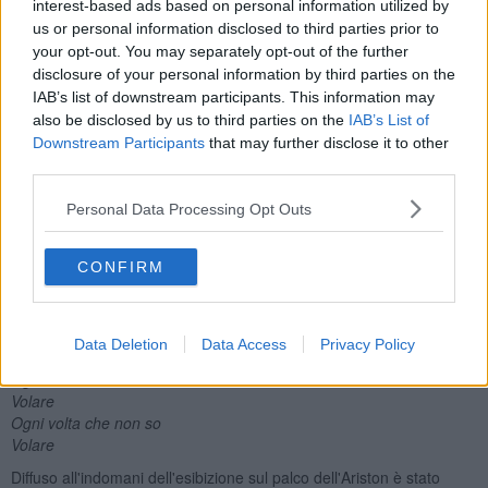
interest-based ads based on personal information utilized by
Lo pensiamo sempre tutti che sia meglio qualcun altro
E non vediamo dietro al vecchio i capelli da ragazzo
us or personal information disclosed to third parties prior to
Il tempo corre quanto è stronzo
your opt-out. You may separately opt-out of the further
Sorpassa e poi ti ruba il posto
disclosure of your personal information by third parties on the
E mentre fuori brucia un altro inferno
IAB’s list of downstream participants. This information may
Pochi minuti e poi sarà domani
also be disclosed by us to third parties on the
IAB’s List of
Qualcuno è pronto e qualcun altro è perso
Downstream Participants
that may further disclose it to other
Prima di volare
third parties.
I mostri che c’ho dentro
Che mi fanno cadere
Personal Data Processing Opt Outs
Questa mania che devi andare solo bene
A chi mi salva ogni volta che tocco il fondo
CONFIRM
A chi comunque vada mi rimane accanto
E se questa vita è un viaggio
Meno male siete qui
Ogni volta che non so
Data Deletion
Data Access
Privacy Policy
Volare
Ogni volta che non so
Volare
Ogni volta che non so
Volare
Diffuso all'indomani dell'esibizione sul palco dell'Ariston è stato