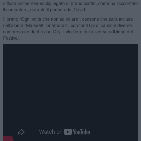
diffuso anche il videoclip legato al brano scritto, come ha raccontato
il cantautore, durante il periodo del Covid.
Il brano “Ogni volta che non so volare”, canzone che sarà inclusa
nell’album “Maledetti innamorati”, con tanti tipi di canzoni diverse
compreso un duetto con Olly, il vincitore della scorsa edizione del
Festival.