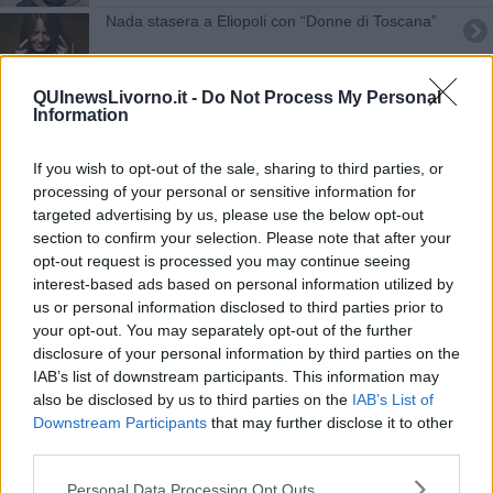
Nada stasera a Eliopoli con “Donne di Toscana”
Il Volo al Modigliani Forum
QUInewsLivorno.it -
Do Not Process My Personal
Information
Due livornesi sul palco del Festival
Enrico Nigiotti sul palco dell'Ariston
If you wish to opt-out of the sale, sharing to third parties, or
processing of your personal or sensitive information for
Da Sanremo alle vigne, ricordando Nonno
targeted advertising by us, please use the below opt-out
Hollywood
section to confirm your selection. Please note that after your
opt-out request is processed you may continue seeing
Le esibizioni dei toscani a Sanremo - VIDEO
interest-based ads based on personal information utilized by
us or personal information disclosed to third parties prior to
Sanremo, Nigiotti in fondo alla classifica
your opt-out. You may separately opt-out of the further
disclosure of your personal information by third parties on the
Eliopoli, con Donne di Toscana c'è Nada
IAB’s list of downstream participants. This information may
also be disclosed by us to third parties on the
IAB’s List of
Tutti i toscani sul palco di Sanremo 2020
Downstream Participants
that may further disclose it to other
third parties.
​La reazione del Gabbro allo sceneggiato su Nada
Personal Data Processing Opt Outs