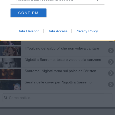
La voce di Camilla sul palco dell'Ariston
CONFIRM
Livorno in tavola, diretta su Rai Uno
Sanremo, seconda esibizione per Nigiotti
Data Deletion
Data Access
Privacy Policy
Nigiotti a Sanremo, tutta Livorno con lui
Il “pulcino del gabbro” che non voleva cantare
Nigiotti a Sanremo, testo e video della canzone
Sanremo, Nigiotti torna sul palco dell'Ariston
Serata delle cover per Nigiotti a Sanremo