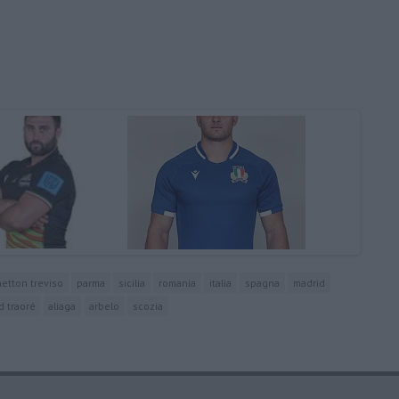
etton treviso
parma
sicilia
romania
italia
spagna
madrid
d traoré
aliaga
arbelo
scozia