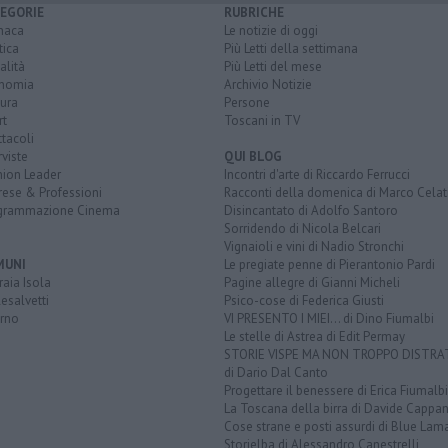
EGORIE
RUBRICHE
naca
Le notizie di oggi
tica
Più Letti della settimana
alità
Più Letti del mese
nomia
Archivio Notizie
ura
Persone
rt
Toscani in TV
tacoli
rviste
QUI BLOG
nion Leader
Incontri d'arte di Riccardo Ferrucci
rese & Professioni
Racconti della domenica di Marco Celat
grammazione Cinema
Disincantato di Adolfo Santoro
Sorridendo di Nicola Belcari
Vignaioli e vini di Nadio Stronchi
MUNI
Le pregiate penne di Pierantonio Pardi
aia Isola
Pagine allegre di Gianni Micheli
esalvetti
Psico-cose di Federica Giusti
orno
VI PRESENTO I MIEI... di Dino Fiumalbi
Le stelle di Astrea di Edit Permay
STORIE VISPE MA NON TROPPO DISTR
di Dario Dal Canto
Progettare il benessere di Erica Fiumalbi
La Toscana della birra di Davide Cappan
Cose strane e posti assurdi di Blue Lam
Storielba di Alessandro Canestrelli