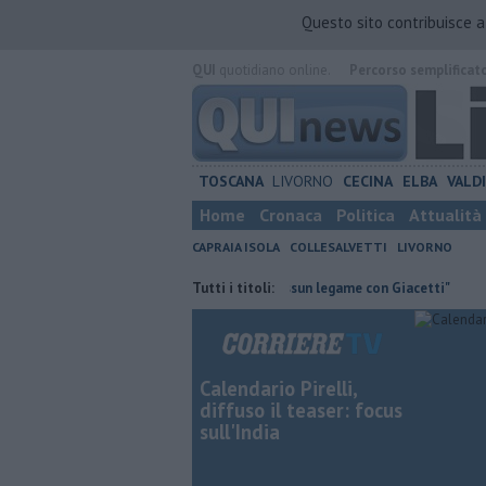
Questo sito contribuisce 
QUI
quotidiano online.
Percorso semplificat
TOSCANA
LIVORNO
CECINA
ELBA
VALD
Home
Cronaca
Politica
Attualità
CAPRAIA ISOLA
COLLESALVETTI
LIVORNO
ria
Retiambiente, M5S: "Nessun legame con Giacetti"
Tutti i titoli:
Quattro chil
Calendario Pirelli,
diffuso il teaser: focus
sull'India