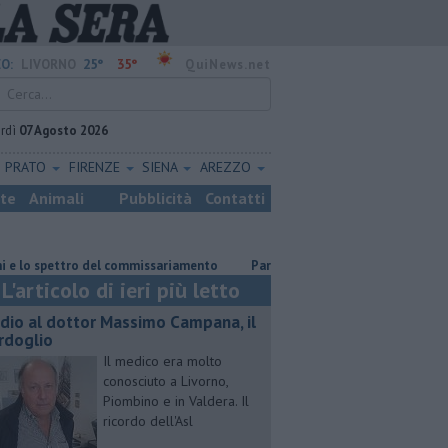
25°
35°
O:
LIVORNO
QuiNews.net
rdì
07 Agosto 2026
PRATO
FIRENZE
SIENA
AREZZO
ste
Animali
Pubblicità
Contatti
tro del commissariamento
Parco eolico in mare, Confagricoltura contrar
L'articolo di ieri più letto
dio al dottor Massimo Campana, il
rdoglio
Il medico era molto
conosciuto a Livorno,
Piombino e in Valdera. Il
ricordo dell'Asl