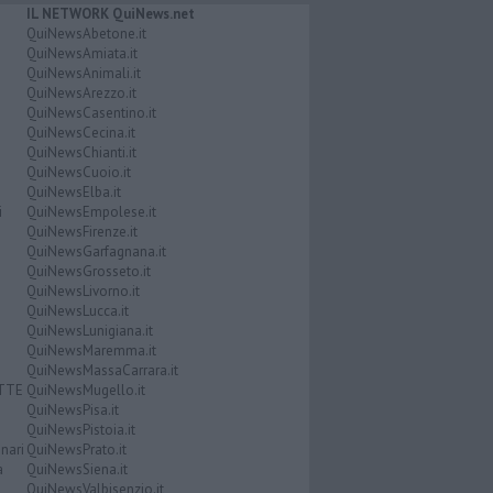
IL NETWORK QuiNews.net
QuiNewsAbetone.it
QuiNewsAmiata.it
QuiNewsAnimali.it
QuiNewsArezzo.it
QuiNewsCasentino.it
QuiNewsCecina.it
QuiNewsChianti.it
QuiNewsCuoio.it
QuiNewsElba.it
i
QuiNewsEmpolese.it
QuiNewsFirenze.it
QuiNewsGarfagnana.it
QuiNewsGrosseto.it
QuiNewsLivorno.it
QuiNewsLucca.it
QuiNewsLunigiana.it
QuiNewsMaremma.it
QuiNewsMassaCarrara.it
ATTE
QuiNewsMugello.it
QuiNewsPisa.it
QuiNewsPistoia.it
nari
QuiNewsPrato.it
a
QuiNewsSiena.it
QuiNewsValbisenzio.it