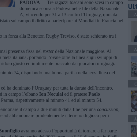
PADOVA —
Tre ragazzi toscani sono scesi in campo
Ult
domenica scorsa a Padova nelle file della Nazionale
A
A, vincendo per 31 a 13 contro l’Uruguay, quotata
tato sul campo il diritto a partecipare ai Mondiali in Francia nel
o in forza alla Benetton Rugby Treviso, è stato schierato tra i
A
amai presenza fissa nel
roster
della Nazionale maggiore. Al
eta italiana, portando l’ovale oltre la linea sugli sviluppi di
rridoio giusto ed inutilmente braccato dai giocatori uruguagi.
inuto 74, disputando una buona partita nella terza linea del
C
e ed ha dominato l’Uruguay per tutta la durata dell’incontro,
i in campo l’elbano
Ion Neculai
ed il pratese
Paolo
i Parma, rispettivamente al minuto 41 ed al minuto 54.
andonare il campo a due minuti dalla fine per una
concussion
,
sce ad abbandonare prudentemente il terreno di gioco per i
A
Buonfiglio
avranno adesso l’opportunità di tornare a far parte
a ed ultima partita del 2021, prevista il 18 dicembre in Sicilia