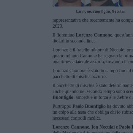
Cannone, Buonfiglio, Neculai
rappresentativa che recentemente ha conquis
2023.
Il fiorentino
Lorenzo Cannone
, quest’ann
titolari in seconda linea.
Lorenzo è il fratello minore di Niccolò, or
quarto minuto Cannone ha segnato la prima m
una rimessa laterale azzurra, trovando il co
Lorenzo Cannone è stato in campo fino al m
pacchetto di mischia azzurro.
Il pacchetto di mischia è stato determinant
anche quando nel secondo tempo sono sces
Buonfiglio
, ambedue in forza alle Zebre d
Purtroppo
Paolo Buonfiglio
ha dovuto abb
un colpo alla testa che obbliga chi lo subi
necessari controlli medici.
Lorenzo Cannone, Ion Neculai e Paolo 
della Nazionale A in occasione della prossim