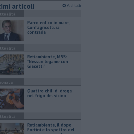
imi articoli
Vedi tutti
ttualità
Parco eolico in mare,
Confagricoltura
contraria
ttualità
Retiambiente, M5S:
"Nessun legame con
Giacetti"
ronaca
Quattro chili di droga
nel frigo del vicino
ttualità
Retiambiente, il dopo
Fortini e lo spettro del