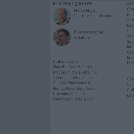
REDAZIONE QUI NEWS
CAT
Cro
Marco Migli
Poli
Direttore Responsabile
Attu
Eco
Cult
Pietro Mattonai
Spo
Redattore
Spet
Inte
Opi
Imp
Collaboratori
Pro
Marcella Bitozzi, Sergio
Braccini, Michele Bufalino,
Valentina Caffieri, Linda
CO
Giuliani, Dina Laurenzi,
Capr
Monica Nocciolini, Paolo
Coll
Nocentini, Gabriele
Liv
Santarnecchi, Paola Silvi.