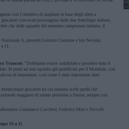
agione con l’obiettivo di ampliare la base degli atleti a
 giocatori convocati provengono dalle due franchigie italiane,
ltre che dalle squadre del massimo campionato italiano, il
lla Nazionale A, presenti Lorenzo Cannone e Ion Neculai,
 a 11.
dro Troncon
: "Dobbiamo essere soddisfatti e prendere tutto il
dato 30 punti ad una squadra già qualificata per il Mondiale, con
alcosa di importante, così come è stato importante dare
rentacinque giocatori tra cui saranno scelti quelli che
 Nazionale maggiore di sabato prossimo a Parma, sempre con
l tallonatore Gianmarco Lucchesi, Federico Mori e Niccolò
mpo 19 a 3)