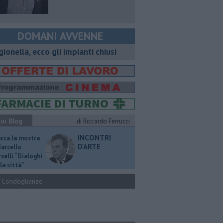
DOMANI AVVENNE
gionella, ecco gli impianti chiusi
ui Blog
di Riccardo Ferrucci
INCONTRI
ucca la mostra
D'ARTE
Marcello
selli “Dialoghi
la città"
Condoglianze