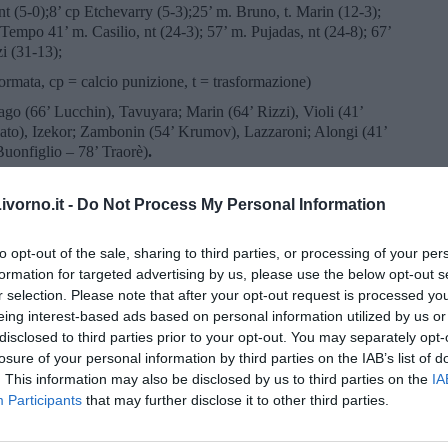
 (5-0);8’ cp Etchevarry (5-3);25’ m. Bruno, t. Marin (12-3);
Tempo 41’ m. Casilio, nt (24-3); 57’ m. Pujadas, nt (24-8); 67’
zi (31-13);
ormata, cp = calcio punizione, t = trasformazione)
go (66’ Lucchin), Tavuyara; Marin (64’ Rizzi), Violi (41’
iato), Izekor; Zambonin (54’ Krumov), Lazzaroni; Alongi (41’
Buonfiglio – 78’ Traorè)
.
vorno.it -
Do Not Process My Personal Information
s, Arcos-Perez, Alonso (43’ Silva), Freitas (c); Etcheverry,
osantos)), Lamanna; Aliaga, Garese; Peculo
(43’ Arbelo), Gattas
to opt-out of the sale, sharing to third parties, or processing of your per
formation for targeted advertising by us, please use the below opt-out s
r selection. Please note that after your opt-out request is processed y
eing interest-based ads based on personal information utilized by us or
disclosed to third parties prior to your opt-out. You may separately opt-
losure of your personal information by third parties on the IAB’s list of
. This information may also be disclosed by us to third parties on the
IA
Participants
that may further disclose it to other third parties.