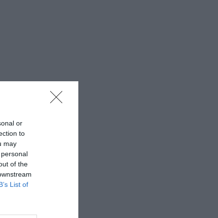
sonal or
ection to
ou may
 personal
out of the
 downstream
B’s List of