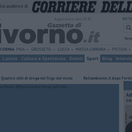
alla audience di
o
Aggiornato alle 18:45
METE
Vene
ICORNIA
PISA
GROSSETO
LUCCA
MASSA CARRARA
PISTOIA
Lavoro
Cultura e Spettacolo
Eventi
Sport
Blog
Intervi
i di droga nel frigo del vicino
Retiambiente, il dopo Fortini e lo spet
Ad
co