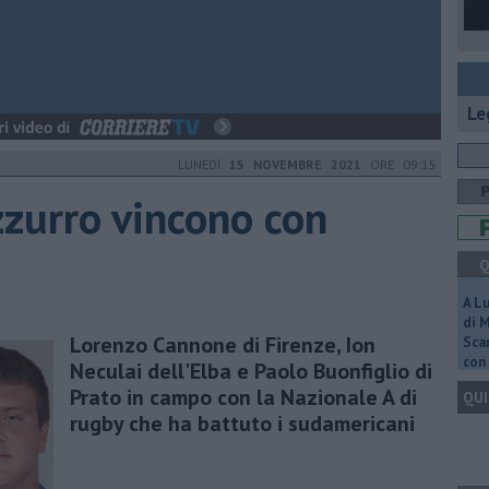
Le
LUNEDÌ
15 NOVEMBRE 2021
ORE 09:15
zzurro vincono con
Q
A L
di 
Lorenzo Cannone di Firenze, Ion
Scar
con 
Neculai dell'Elba e Paolo Buonfiglio di
Prato in campo con la Nazionale A di
QUI
rugby che ha battuto i sudamericani