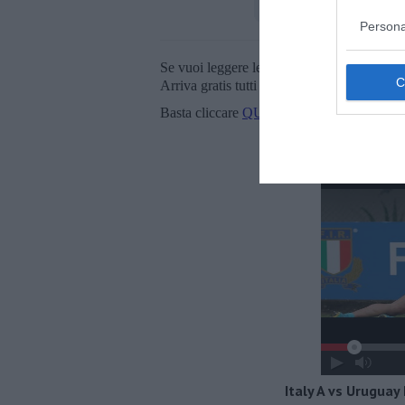
Persona
Se vuoi leggere le notizie principali della T
Arriva gratis tutti i giorni alle 20:00 dirett
Basta cliccare
QUI
Italy A vs Urugua