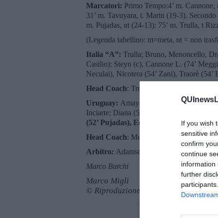
Marcatori:
Primo Tempo:4’ m. Cannone, nt
31’ m. Tavuyara, t. Marin (19-3). Secondo 
m. Pujadas, nt (24-13): 75’ m. Trulla, t Riz
(Legenda tabellino: m=meta, nt = non trasf
Italia “A”:
Trulla; Bruno, Menoncello, Dra
Casilio); Steyn (c), Cannone L. (74’ Megg
Neculai), Nicotera (54’ Zani), Traorè (54’ 
Head Coach
: Troncon
QUInewsLi
Uruguay:
Amaya (66’ Tafernaberry); Vinal
Inciarte; Diana (56’ Deus), Civetta (48’ D
(52’ Pujadas), Echeverria (43’ Perillo).
If you wish 
sensitive in
Head Coach
: Meneses
confirm you
Arbitro
:
Adamson (Scozia)
continue se
information 
Marco Burchi
further disc
Marco Migli
participants
© Riproduzione riservata
Downstream 