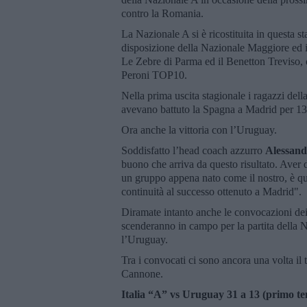
contro la Romania.
La Nazionale A si è ricostituita in questa st
disposizione della Nazionale Maggiore ed i
Le Zebre di Parma ed il Benetton Treviso, o
Peroni TOP10.
Nella prima uscita stagionale i ragazzi de
avevano battuto la Spagna a Madrid per 13
Ora anche la vittoria con l’Uruguay.
Soddisfatto l’head coach azzurro
Alessan
buono che arriva da questo risultato. Aver 
un gruppo appena nato come il nostro, è qu
continuità al successo ottenuto a Madrid".
Diramate intanto anche le convocazioni dei t
scenderanno in campo per la partita della
l’Uruguay.
Tra i convocati ci sono ancora una volta i
Cannone.
Italia “A” vs Uruguay 31 a 13 (primo te