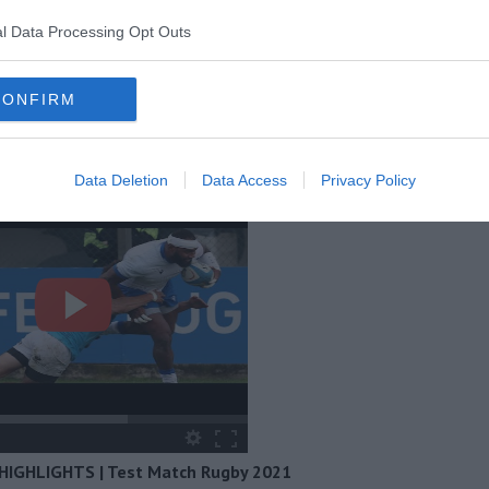
l Data Processing Opt Outs
oscana iscriviti alla
Newsletter QUInews - ToscanaMedia.
CONFIRM
amente nella tua casella di posta.
Data Deletion
Data Access
Privacy Policy
y HIGHLIGHTS | Test Match Rugby 2021