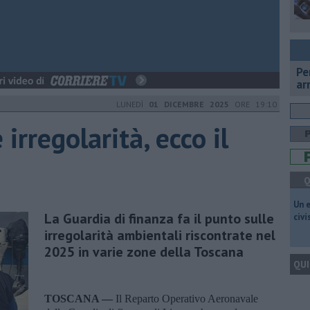
Pe
ar
LUNEDÌ
01 DICEMBRE 2025
ORE 19:10
 irregolarità, ecco il
Q
​Un 
La Guardia di finanza fa il punto sulle
civ
irregolarità ambientali riscontrate nel
2025 in varie zone della Toscana
QUI
TOSCANA —
Il Reparto Operativo Aeronavale