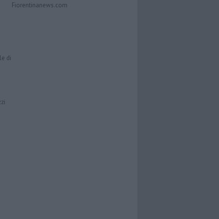
Fiorentinanews.com
le di
zzi