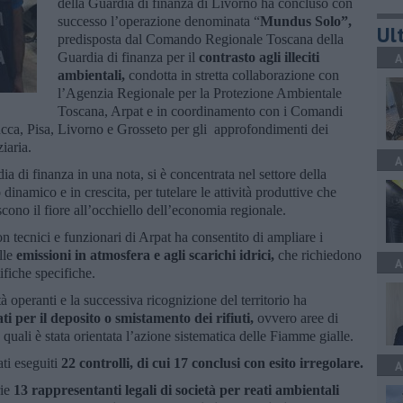
della Guardia di finanza di Livorno ha concluso con
successo l’operazione denominata “
Mundus Solo”,
Ult
predisposta dal Comando Regionale Toscana della
Guardia di finanza per il
contrasto agli illeciti
A
ambientali,
condotta in stretta collaborazione con
l’Agenzia Regionale per la Protezione Ambientale
Toscana, Arpat e in coordinamento con i Comandi
cca, Pisa, Livorno e Grosseto per gli approfondimenti dei
iaria.
A
a di finanza in una nota, si è concentrata nel settore della
dinamico e in crescita, per tutelare le attività produttive che
iscono il fiore all’occhiello dell’economia regionale.
on tecnici e funzionari di Arpat ha consentito di ampliare i
alle
emissioni in atmosfera e agli scarichi idrici,
che richiedono
A
fiche specifiche.
tà operanti e la successiva ricognizione del territorio ha
ati per il deposito o smistamento dei rifiuti,
ovvero aree di
uali è stata orientata l’azione sistematica delle Fiamme gialle.
ati eseguiti
22 controlli, di cui 17 conclusi con esito irregolare.
A
rie
13 rappresentanti legali di società per reati ambientali