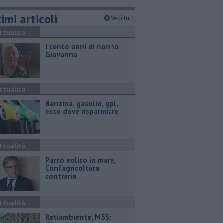
imi articoli
Vedi tutti
ttualità
I cento anni di nonna
Giovanna
ttualità
​Benzina, gasolio, gpl,
ecco dove risparmiare
ttualità
Parco eolico in mare,
Confagricoltura
contraria
ttualità
Retiambiente, M5S: