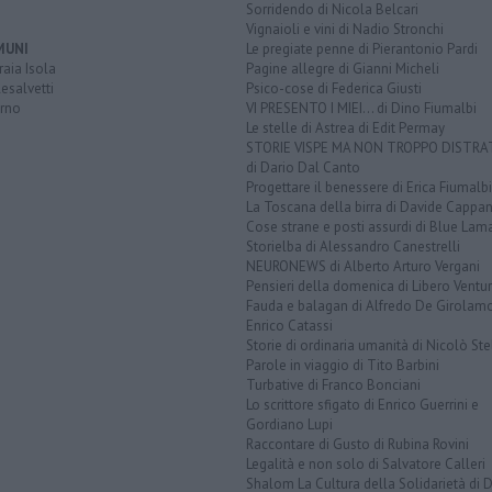
Sorridendo di Nicola Belcari
Vignaioli e vini di Nadio Stronchi
MUNI
Le pregiate penne di Pierantonio Pardi
aia Isola
Pagine allegre di Gianni Micheli
esalvetti
Psico-cose di Federica Giusti
orno
VI PRESENTO I MIEI... di Dino Fiumalbi
Le stelle di Astrea di Edit Permay
STORIE VISPE MA NON TROPPO DISTR
di Dario Dal Canto
Progettare il benessere di Erica Fiumalbi
La Toscana della birra di Davide Cappan
Cose strane e posti assurdi di Blue Lam
Storielba di Alessandro Canestrelli
NEURONEWS di Alberto Arturo Vergani
Pensieri della domenica di Libero Ventur
Fauda e balagan di Alfredo De Girolam
Enrico Catassi
Storie di ordinaria umanità di Nicolò Ste
Parole in viaggio di Tito Barbini
Turbative di Franco Bonciani
Lo scrittore sfigato di Enrico Guerrini e
Gordiano Lupi
Raccontare di Gusto di Rubina Rovini
Legalità e non solo di Salvatore Calleri
Shalom La Cultura della Solidarietà di 