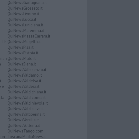
QuiNewsGarfagnana.it
QuiNewsGrosseto.it
QuiNewsLivorno.it
QuiNewsLucca.it
QuiNewsLunigiana.it
QuiNewsMaremma.it
QuiNewsMassaCarrara.it
ATTE
QuiNewsMugello.it
QuiNewsPisa.it
QuiNewsPistoia.it
nari
QuiNewsPrato.it
a
QuiNewsSiena.it
QuiNewsValbisenzio.it
QuiNewsValdarno.it
i
QuiNewsValdelsa.it
o e
QuiNewsValdera.it
QuiNewsValdichiana.it
lla
QuiNewsValdicornia.it
QuiNewsValdinievole.it
QuiNewsValdisieve.it
QuiNewsValtiberina.it
QuiNewsVersilia.it
QuiNewsVolterra.it
QuiNewsTango.com
Don
ToscanaMediaNews.it