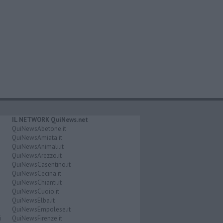
IL NETWORK QuiNews.net
QuiNewsAbetone.it
QuiNewsAmiata.it
QuiNewsAnimali.it
QuiNewsArezzo.it
QuiNewsCasentino.it
QuiNewsCecina.it
QuiNewsChianti.it
QuiNewsCuoio.it
QuiNewsElba.it
QuiNewsEmpolese.it
i
QuiNewsFirenze.it