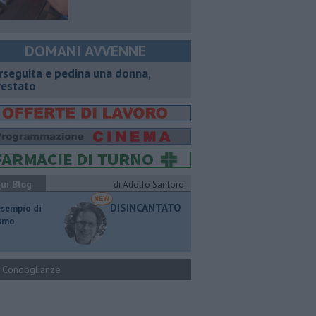
DOMANI AVVENNE
rseguita e pedina una donna,
restato
ui Blog
di Adolfo Santoro
DISINCANTATO
esempio di
ismo
Condoglianze