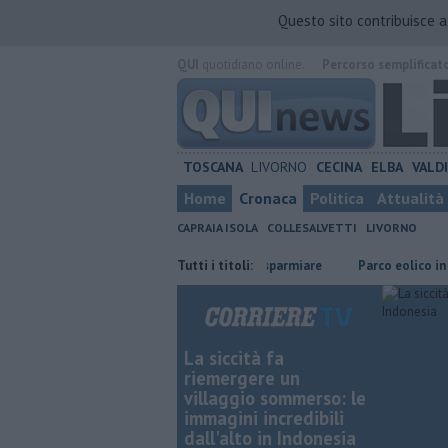
Questo sito contribuisce 
QUI
quotidiano online.
Percorso semplificat
TOSCANA
LIVORNO
CECINA
ELBA
VALD
Home
Cronaca
Politica
Attualità
CAPRAIA ISOLA
COLLESALVETTI
LIVORNO
​Benzina, gasolio, gpl, ecco dove risparmiare
Tutti i titoli:
Parco eolico in mare, Con
La siccità fa
riemergere un
villaggio sommerso: le
immagini incredibili
dall'alto in Indonesia