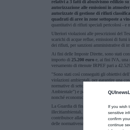
relativi a 3 fatti di abusivismo edilizio 
autorizzazione alle emissioni in atmosfera
autorizzate di gestione di rifiuti classific
quadrati di aree in zone sottoposte a vi
quantitativi di rifiuti speciali pericolosi - e
Ulteriori violazioni alle prescrizioni del T
scarichi di acque reflue, emissioni di fumi i
dei rifiuti, per sanzioni amministrative di
Ai fini delle Imposte Dirette, sono stati con
importo di
25.200 euro
e, ai fini IVA, una
versamento di ritenute IRPEF pari a 42.52
"Sono stati così conseguiti gli obiettivi de
violazioni ambientali, per garantire una cost
normative di settore, in materia di tutela 
Ambientale”) e paesaggistica (Decreto Legi
QUInewsLi
nonché economico-finanziaria (imposte dire
La Guardia di finanza svolge una funzione 
If you wish 
illecitiambientali, assicurando un presidio co
sensitive in
contribuisce allatutela del patrimonio paesag
confirm you
delle normativenazionali e comunitarie in 
continue se