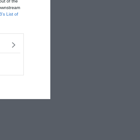
out of the
 downstream
B’s List of