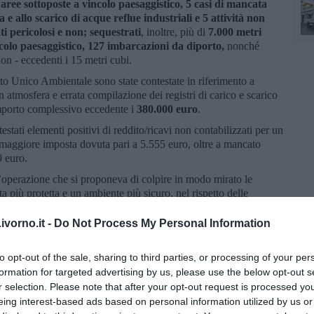
su aree sottoposte a vincolo paesaggistico, 5 casi di mancata
 e allo scarico di acque reflue industriali e 5 attività non
ati pericolosi e non;
sequestrati
, inoltre, più di
7.000 metri
ncolo paesaggistico, 127 imbarcazioni da diporto,
nonché
 non - eccedenti i 15 metri cubi.
esto Unico Ambientale sono state contestate in riferimento a
n atmosfera e errata compilazione dei registri di carico e scarico
 importo complessivo eccedente i
380.000 euro
.
testati elementi positivi di reddito/ricavi non contabilizzati per un
 maggiore imposta dovuta pari a 5.555 euro, oltre a mancato
9 euro.
ll’operazione che si proponeva di colpire in modo mirato le
a più protetta e un ambiente più sicuro, nel rispetto delle
ambientale (Decreto Legislativo 152/2006 “Testo Unico
slativo 42/2004 “Codice dei beni culturali e del paesaggio”),
vorno.it -
Do Not Process My Personal Information
tte)", spiegano dalla Guardia di finanza".
concorsuale strategica nella prevenzione e nel contrasto degli
to opt-out of the sale, sharing to third parties, or processing of your per
stante sia sul territorio sia in mare. L’attività del Corpo
formation for targeted advertising by us, please use the below opt-out s
gistico e marino, alla protezione della biodiversità e al rispetto
r selection. Please note that after your opt-out request is processed y
materia ambientale.
eing interest-based ads based on personal information utilized by us or