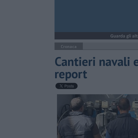
Cronaca
Cantieri navali e
report