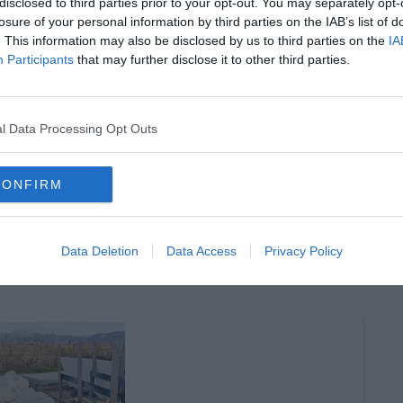
disclosed to third parties prior to your opt-out. You may separately opt-
losure of your personal information by third parties on the IAB’s list of
. This information may also be disclosed by us to third parties on the
IA
Participants
that may further disclose it to other third parties.
oscana iscriviti alla
Newsletter QUInews - ToscanaMedia.
amente nella tua casella di posta.
l Data Processing Opt Outs
CONFIRM
oan
venti estivi
Data Deletion
Data Access
Privacy Policy