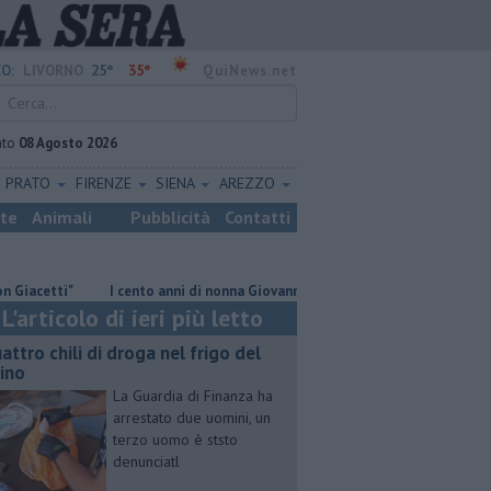
25°
35°
O:
LIVORNO
QuiNews.net
ato
08 Agosto 2026
PRATO
FIRENZE
SIENA
AREZZO
ste
Animali
Pubblicità
Contatti
i"
I cento anni di nonna Giovanna
​Benzina, gasolio, gpl, ecco dove
L'articolo di ieri più letto
attro chili di droga nel frigo del
cino
La Guardia di Finanza ha
arrestato due uomini, un
terzo uomo è ststo
denunciatl