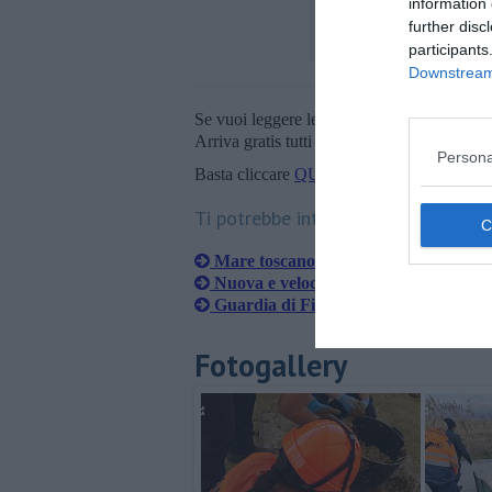
information 
further disc
participants
Downstream 
Se vuoi leggere le notizie principali della T
Arriva gratis tutti i giorni alle 20:00 dirett
Persona
Basta cliccare
QUI
Ti potrebbe interessare anche:
Mare toscano sorvegliato speciale
Nuova e velocissima vedetta per il R
Guardia di Finanza, report degli inter
Fotogallery