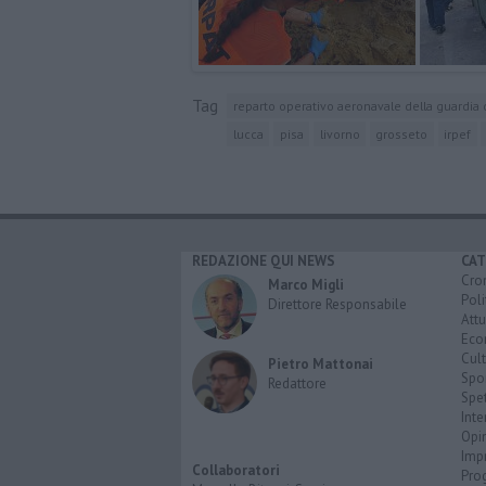
Tag
reparto operativo aeronavale della guardia d
lucca
pisa
livorno
grosseto
irpef
REDAZIONE QUI NEWS
CAT
Cro
Marco Migli
Poli
Direttore Responsabile
Attu
Eco
Cult
Pietro Mattonai
Spo
Redattore
Spet
Inte
Opi
Imp
Collaboratori
Pro