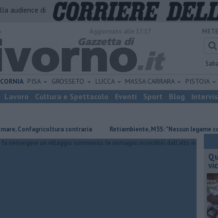
alla audience di
o
Aggiornato alle 17:17
METE
Sab
ICORNIA
PISA
GROSSETO
LUCCA
MASSA CARRARA
PISTOIA
Lavoro
Cultura e Spettacolo
Eventi
Sport
Blog
Intervi
fagricoltura contraria
Retiambiente, M5S: "Nessun legame con Giacett
Qu
vi