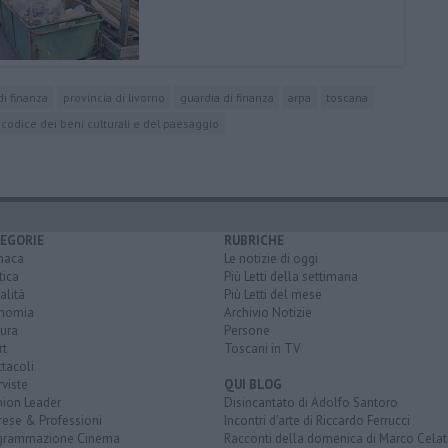
i finanza
provincia di livorno
guardia di finanza
arpa
toscana
codice dei beni culturali e del paesaggio
EGORIE
RUBRICHE
naca
Le notizie di oggi
tica
Più Letti della settimana
alità
Più Letti del mese
nomia
Archivio Notizie
ura
Persone
rt
Toscani in TV
tacoli
rviste
QUI BLOG
nion Leader
Disincantato di Adolfo Santoro
rese & Professioni
Incontri d'arte di Riccardo Ferrucci
grammazione Cinema
Racconti della domenica di Marco Celat