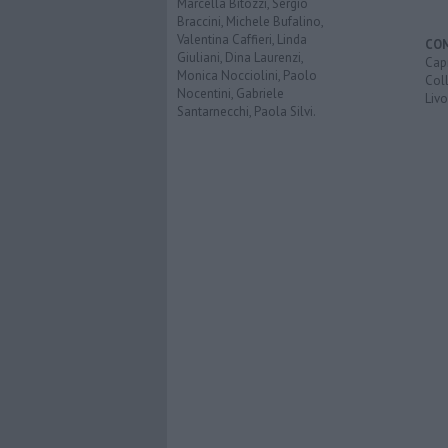
Marcella Bitozzi, Sergio
Braccini, Michele Bufalino,
Valentina Caffieri, Linda
CO
Giuliani, Dina Laurenzi,
Capr
Monica Nocciolini, Paolo
Coll
Nocentini, Gabriele
Liv
Santarnecchi, Paola Silvi.