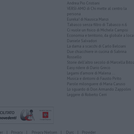
Andrea Pio Cristiani
VERSI-AMO di Chi mette al centro la
persona
Eureka! di Nausica Manzi
Tabasco senza filtro di Tabasco n.6
Ci vuole un fisico di Michele Campisi
Economia e territorio, da globale a loca
Daniele Salvadori
La dama a scacchi di Carlo Belciani
Due chiacchiere in cucina di Sabrina
Rossello
Storie dell'altro secolo di Marcella Bito
Easy ridere di Dario Greco
Legami d'amore di Malena ...
Musica e dintorni di Fausto Pirìto
Parole milonguere di Maria Caruso
Lo sguardo di Don Armando Zappolini
Leggere di Roberto Cerri
er
|
Privacy
|
Privacy Nielsen
|
Durc
|
Provider