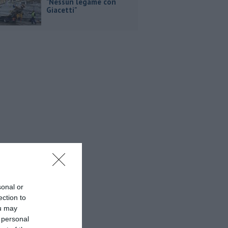
"Nessun legame con
Giacetti"
sonal or
ection to
ou may
 personal