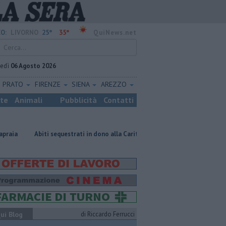
25°
35°
O:
LIVORNO
QuiNews.net
vedì
06 Agosto 2026
PRATO
FIRENZE
SIENA
AREZZO
ste
Animali
Pubblicità
Contatti
ti sequestrati in dono alla Caritas
Dopo vari reati espulso un cittadin
ui Blog
di Riccardo Ferrucci