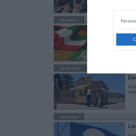
Attualità
Persona
Do
Li
In t
dell
Spettacoli
De
La p
candi
Attualità
Li
La c