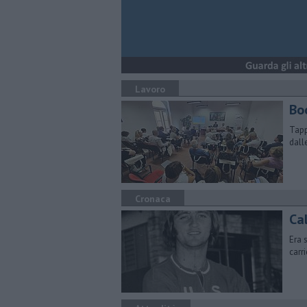
Lavoro
Bo
Tapp
dall
Cronaca
Cal
Era 
carr