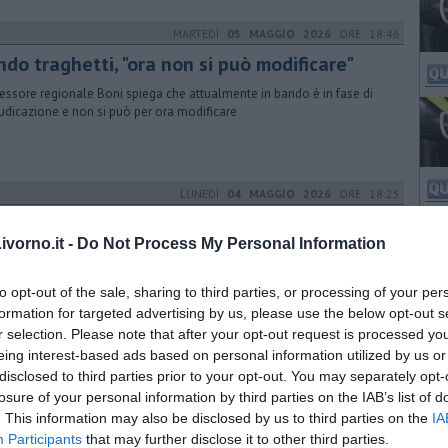
MARTEDÌ
05 MAGGIO 2026
ORE 18:46
do traghetti, "ora non si può modificare"
sessore regionale Boni spiega che attualmente in bando è in fase di
udicazione e non si può per ora modificare
LUNEDÌ
04 MAGGIO 2026
ORE 18:25
burante, controlli e sanzioni
vorno.it -
Do Not Process My Personal Information
uardia di Finanza ha effettuato controlli in tutta la provincia di Livorno
ela dei cittadini. Ecco il report
to opt-out of the sale, sharing to third parties, or processing of your per
formation for targeted advertising by us, please use the below opt-out s
r selection. Please note that after your opt-out request is processed y
LUNEDÌ
16 MARZO 2026
ORE 12:57
eing interest-based ads based on personal information utilized by us or
disclosed to third parties prior to your opt-out. You may separately opt-
cim per la prevenzione cardiologica
losure of your personal information by third parties on the IAB’s list of
artenza un altro giro delle isole minori con Cardioteam per
. This information may also be disclosed by us to third parties on the
IA
orare la salute dei cittadini insulari. Ecco gli altri progetti realizzati
Participants
that may further disclose it to other third parties.