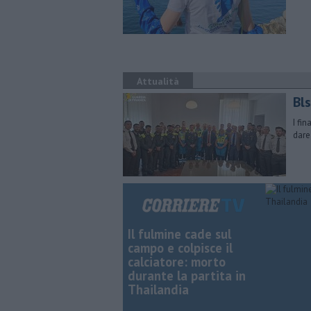
Attualità
Bl
I fi
dare
Il fulmine cade sul
campo e colpisce il
calciatore: morto
durante la partita in
Thailandia