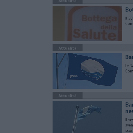
Attualità
Bot
Il 50
Comu
Attualità
Ban
Le B
Comu
Attualità
Ba
ne
Il v
sven
scor