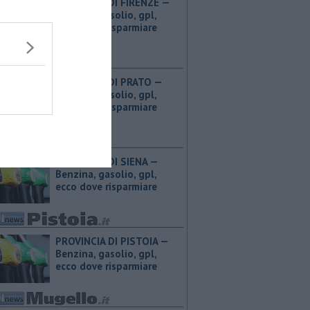
PROVINCIA DI FIRENZE — ​
Benzina, gasolio, gpl,
ecco dove risparmiare
PROVINCIA DI PRATO — ​
Benzina, gasolio, gpl,
ecco dove risparmiare
PROVINCIA DI SIENA — ​
Benzina, gasolio, gpl,
ecco dove risparmiare
PROVINCIA DI PISTOIA — ​
Benzina, gasolio, gpl,
ecco dove risparmiare