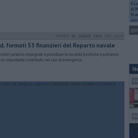
A L
di 
Scar
con 
QUI
GIOVEDÌ
02 LUGLIO 2026
ORE 18:20
sd, formati 53 finanzieri del Reparto navale
nanzieri saranno impegnati a presidiare le località turistiche e potranno
 un importante contributo nei casi di emergenza
N