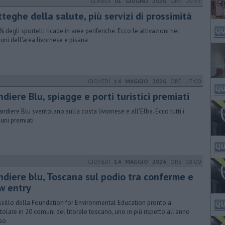
LUNEDÌ
01 GIUGNO 2026
ORE 10:33
teghe della salute, più servizi di prossimità
% degli sportelli ricade in aree periferiche. Ecco le attivazioni nei
ni dell'area livornese e pisana
GIOVEDÌ
14 MAGGIO 2026
ORE 17:00
diere Blu, spiagge e porti turistici premiati
andiere Blu sventolano sulla costa livornese e all'Elba. Ecco tutti i
ni premiati
GIOVEDÌ
14 MAGGIO 2026
ORE 18:00
ndiere blu, Toscana sul podio tra conferme e
w entry
essillo della Foundation for Environmental Education pronto a
tolare in 20 comuni del litorale toscano, uno in più rispetto all'anno
so