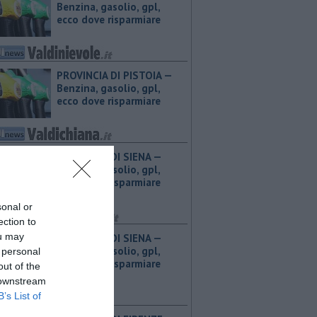
Benzina, gasolio, gpl,
ecco dove risparmiare
PROVINCIA DI PISTOIA — ​
Benzina, gasolio, gpl,
ecco dove risparmiare
PROVINCIA DI SIENA — ​
Benzina, gasolio, gpl,
ecco dove risparmiare
sonal or
ection to
ou may
PROVINCIA DI SIENA — ​
Benzina, gasolio, gpl,
 personal
ecco dove risparmiare
out of the
 downstream
B’s List of