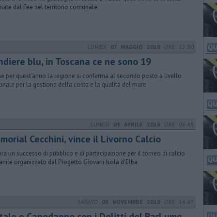
iate dal Fee nel territorio comunale
LUNEDÌ
07 MAGGIO 2018
ORE 12:30
ndiere blu, in Toscana ce ne sono 19
e per quest'anno la regione si conferma al secondo posto a livello
onale per la gestione della costa e la qualità del mare
LUNEDÌ
09 APRILE 2018
ORE 06:49
orial Cecchini, vince il Livorno Calcio
ra un successo di pubblico e di partecipazione per il torneo di calcio
anile organizzato dal Progetto Giovani Isola d'Elba
SABATO
03 NOVEMBRE 2018
ORE 14:47
tale e Capodanno con i Delitti del BarLume