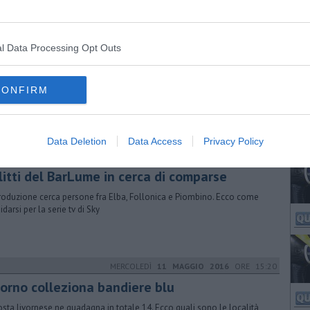
MERCOLEDÌ
11 MARZO 2026
ORE 11:50
l Data Processing Opt Outs
nne sindaco, sei esempi in provincia di
vorno
CONFIRM
utta la Toscana sono 62 pari al 22,7% del totale. Il bilancio in vista
a prima edizione degli “Stati generali delle amministratrici toscane”
Data Deletion
Data Access
Privacy Policy
MARTEDÌ
10 MARZO 2026
ORE 18:50
litti del BarLume in cerca di comparse
roduzione cerca persone fra Elba, Follonica e Piombino. Ecco come
darsi per la serie tv di Sky
MERCOLEDÌ
11 MAGGIO 2016
ORE 15:20
vorno colleziona bandiere blu
osta livornese ne guadagna in totale 14. Ecco quali sono le località