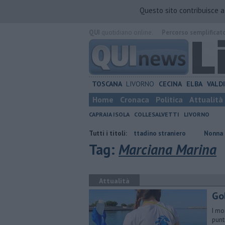
Questo sito contribuisce 
QUI
quotidiano online.
Percorso semplificat
TOSCANA
LIVORNO
CECINA
ELBA
VALD
Home
Cronaca
Politica
Attualità
CAPRAIA ISOLA
COLLESALVETTI
LIVORNO
Dopo vari reati espulso un cittadino straniero
Tutti i titoli:
Nonna Licia, 101 anni
Tag:
Marciana Marina
Attualità
Gol
I mo
punti