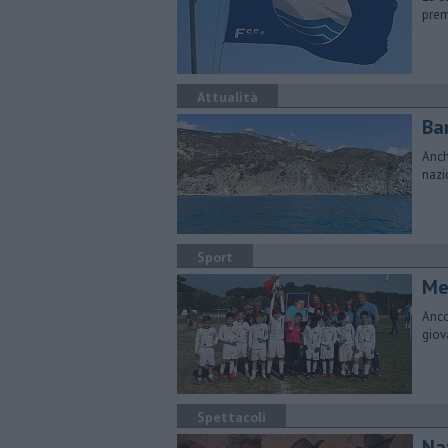
prem
Attualità
Ba
Anch
nazi
Sport
Mem
Anco
giov
Spettacoli
Na