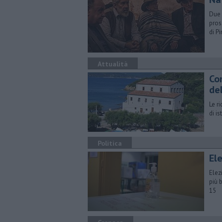
Due 
pros
di P
Attualità
Co
de
Le r
di is
Politica
Ele
​Ele
più 
15