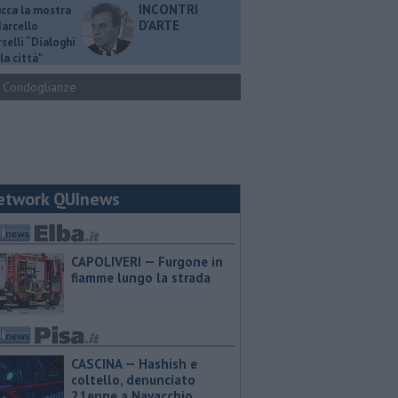
INCONTRI
ucca la mostra
D'ARTE
Marcello
selli “Dialoghi
la città"
Condoglianze
etwork QUInews
CAPOLIVERI — Furgone in
fiamme lungo la strada
CASCINA — Hashish e
coltello, denunciato
21enne a Navacchio