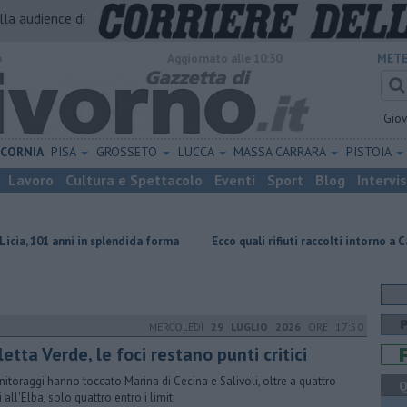
alla audience di
o
Aggiornato alle 10:30
METE
Gio
ICORNIA
PISA
GROSSETO
LUCCA
MASSA CARRARA
PISTOIA
Lavoro
Cultura e Spettacolo
Eventi
Sport
Blog
Intervi
 in splendida forma
Ecco quali rifiuti raccolti intorno a Capraia
Abi
MERCOLEDÌ
29 LUGLIO 2026
ORE 17:50
etta Verde, le foci restano punti critici
nitoraggi hanno toccato Marina di Cecina e Salivoli, oltre a quattro
Q
 all'Elba, solo quattro entro i limiti