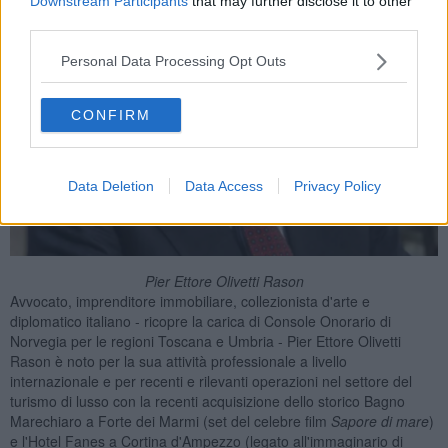
Downstream Participants
that may further disclose it to other
third parties.
Personal Data Processing Opt Outs
CONFIRM
Data Deletion
Data Access
Privacy Policy
Pier Ettore Olivetti Rason
Avvocato, imprenditore immobiliare, collezionista d'arte e
diplomatico italiano - ricopre la carica di Console Onorario di
Norvegia per le regioni Toscana e Umbria - Pier Ettore Olivetti
Rason è noto per la sua attività professionale a livello
internazionale e per recenti e rilevanti operazioni nel settore del
turismo di lusso con la recenti acquisizione dello storico Bagno
Marechiaro a Forte dei Marmi (set del celebre film
Sapore di mare
)
e l'Hotel Fanes a Cortina d'Ampezzo (legato all'immaginario di