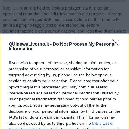
Negli ultimi anni la holding è stata protagonista di importanti
operazioni riguardanti beni di rilievo storico e culturale e - si legge
nella nota del Gruppo SAE - con l'acquisizione de Il Tirreno, GIN
amplia il proprio raggio d'azione entrando nel settore
dell'informazione e della comunicazione, con l'obiettivo di affiancare
agli investimenti propri del suo core business un nuovo percorso
industriale attraverso l'investimento in uno dei quotidiani storici
QUInewsLivorno.it -
Do Not Process My Personal
della Toscana, che da oltre 140 anni rappresenta un punto di
Information
riferimento per il territorio.
«Il Tirreno non è soltanto un giornale, ma una parte della storia
If you wish to opt-out of the sale, sharing to third parties, or
della Toscana. Siamo orgogliosi di poter contribuire al futuro di una
processing of your personal or sensitive information for
testata che da oltre un secolo accompagna la vita del territorio,
targeted advertising by us, please use the below opt-out
valorizzandone l'identità, il radicamento e il patrimonio di credibilità
section to confirm your selection. Please note that after your
costruito nel corso della sua lunga storia», ha dichiarato Pier Ettore
opt-out request is processed you may continue seeing
Olivetti Rason.
interest-based ads based on personal information utilized by
us or personal information disclosed to third parties prior to
your opt-out. You may separately opt-out of the further
disclosure of your personal information by third parties on the
IAB’s list of downstream participants. This information may
also be disclosed by us to third parties on the
IAB’s List of