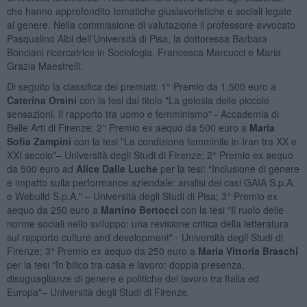
che hanno approfondito tematiche giuslavoristiche e sociali legate
al genere. Nella commissione di valutazione il professore avvocato
Pasqualino Albi dell’Università di Pisa, la dottoressa Barbara
Bonciani ricercatrice in Sociologia, Francesca Marcucci e Maria
Grazia Maestrelli.
Di seguito la classifica dei premiati: 1° Premio da 1.500 euro a
Caterina Orsini
con la tesi dal titolo "La gelosia delle piccole
sensazioni. Il rapporto tra uomo e femminismo" - Accademia di
Belle Arti di Firenze; 2° Premio ex aequo da 500 euro a
Maria
Sofia Zampini
con la tesi "La condizione femminile in Iran tra XX e
XXI secolo"– Università degli Studi di Firenze; 2° Premio ex aequo
da 500 euro ad
Alice Dalle Luche
per la tesi: "Inclusione di genere
e impatto sulla performance aziendale: analisi dei casi GAIA S.p.A.
e Webuild S.p.A." – Università degli Studi di Pisa; 3° Premio ex
aequo da 250 euro a
Martino Bertocci
con la tesi "Il ruolo delle
norme sociali nello sviluppo: una revisione critica della letteratura
sul rapporto culture and development" - Università degli Studi di
Firenze; 3° Premio ex aequo da 250 euro a
Maria Vittoria Braschi
per la tesi "In bilico tra casa e lavoro: doppia presenza,
disuguaglianze di genere e politiche del lavoro tra Italia ed
Europa"– Università degli Studi di Firenze.