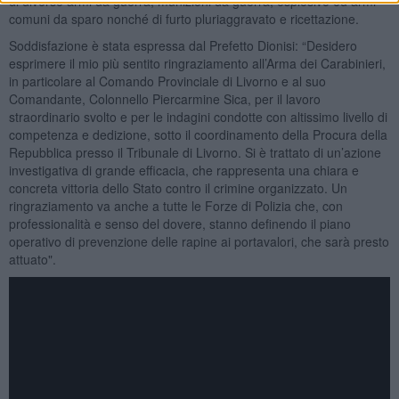
di diverse armi da guerra, munizioni da guerra, esplosivo ed armi
comuni da sparo nonché di furto pluriaggravato e ricettazione.
Soddisfazione è stata espressa dal Prefetto Dionisi: “Desidero
esprimere il mio più sentito ringraziamento all’Arma dei Carabinieri,
in particolare al Comando Provinciale di Livorno e al suo
Comandante, Colonnello Piercarmine Sica, per il lavoro
straordinario svolto e per le indagini condotte con altissimo livello di
competenza e dedizione, sotto il coordinamento della Procura della
Repubblica presso il Tribunale di Livorno. Si è trattato di un’azione
investigativa di grande efficacia, che rappresenta una chiara e
concreta vittoria dello Stato contro il crimine organizzato. Un
ringraziamento va anche a tutte le Forze di Polizia che, con
professionalità e senso del dovere, stanno definendo il piano
operativo di prevenzione delle rapine ai portavalori, che sarà presto
attuato".