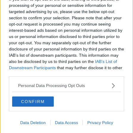
telefonata nel momento esatto in cui partivano i portavalori. Uno
processing of your personal or sensitive information for
degli indagati, invece, stanziato ormai da anni in Toscana ha fornito
targeted advertising by us, please use the below opt-out
ospitalità e sostegno logistico al gruppo, permettendo loro di
section to confirm your selection. Please note that after your
occultare le auto, fornendo rifugio la notte successiva all’assalto dei
opt-out request is processed you may continue seeing
furgoni portavalori e impegnandosi, al fine di occultare mediante il
interest-based ads based on personal information utilized by
loro abbruciamento, le tracce del reato. Proprio quelle tracce
us or personal information disclosed to third parties prior to
bruciate sono state d'aiuto ai carabinieri per ricostruire tutti i
your opt-out. You may separately opt-out of the further
passaggi del colpo con l'aiuto dei Ris di Cagliari e Roma.
disclosure of your personal information by third parties on the
Sono scattati nella mattina di lunedì 19 Maggio nelle province di
IAB’s list of downstream participants. This information may
Nuoro, Pisa e Bologna gli undici arresti dopo l'ordinanza di custodia
also be disclosed by us to third parties on the
IAB’s List of
cautelare emessa dal G.I.P. del Tribunale di Livorno su richiesta
Downstream Participants
that may further disclose it to other
della locale Procura della Repubblica. In azione i Carabinieri del
third parties.
Comando Provinciale di Livorno, coadiuvati dall’Arma territoriale
competente e da R.O.S., GIS – Gruppo Intervento Speciale, 1°
Personal Data Processing Opt Outs
Reggimento Paracadutisti Tuscania, Squadroni Eliportati Cacciatori
Sardegna e Sicilia, Nuclei Elicotteri di Pisa ed Elmas, SOS dei
Battaglioni Toscana e Sardegna, Nucleo Cinofili di Firenze,
per un
CONFIRM
totale di oltre 300 Carabinieri.
Gli 11 soggetti,
tutti di origini sarda e di età compresa tra i 33 e
i 54 anni
, sono ritenuti responsabili, a vario titolo e in concorso tra
Data Deletion
Data Access
Privacy Policy
loro, di rapina pluriaggravata, detenzione e porto in luogo pubblico