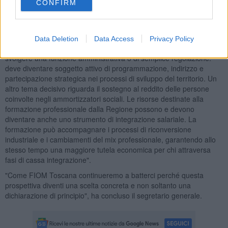
CONFIRM
Dunque, l'appello alla Regione Toscana affinché assuma un ruolo
da protagonista nella definizione di veri piani industriali capaci di
guidare l’uscita dalle crisi. Ma oggi questo non basta più. La
Regione deve tornare ad assumere anche un ruolo pubblico diretto
Data Deletion
Data Access
Privacy Policy
nelle scelte di natura industriale ed economica. Non può limitarsi a
svolgere una funzione amministrativa o di semplice regolazione:
deve diventare soggetto attivo di programmazione, indirizzo e
partecipazione strategica nei processi di sviluppo del territorio. Un
altro tema decisivo riguarda il sostegno al reddito delle persone
coinvolte negli ammortizzatori sociali. Le risorse destinate alla
formazione professionale dalla Regione possono e devono
diventare anche uno strumento di integrazione salariale. La
formazione può accompagnare i processi di riconversione
industriale e i cambiamenti del mix professionale, garantendo allo
stesso tempo una maggiore tutela economica per chi attraversa
fasi di cassa integrazione".
"Come FIOM Toscana continueremo a batterci perché questa
prospettiva diventi una scelta concreta e non soltanto una
dichiarazione di principio", ha concluso il segretario generale.