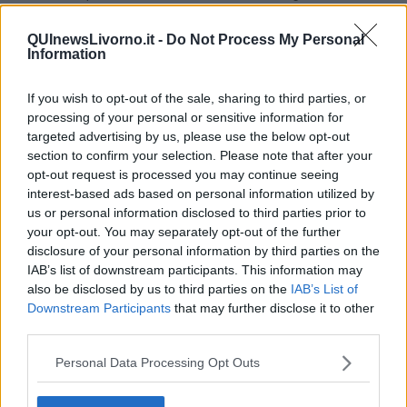
conseguenza diretta di conflitti e tensioni globali che lavoratrici,
lavoratori e pensionati non hanno certo provocato. Di fronte a
QUInewsLivorno.it -
Do Not Process My Personal
questo scenario,
le risposte del Governo per tutelare il potere
Information
d’acquisto delle persone sono state insufficienti, quando non
del tutto assenti.
Ci troviamo così davanti a una vera e propria
If you wish to opt-out of the sale, sharing to third parties, or
tempesta perfetta: il rischio concreto è quello di precipitare in una
processing of your personal or sensitive information for
stagnazione economica prolungata, nella quale il prezzo della crisi
targeted advertising by us, please use the below opt-out
continua a essere scaricato sempre sugli stessi, sui più deboli.
Questo alimenta un clima di forte ingiustizia sociale. A tutto questo
section to confirm your selection. Please note that after your
si aggiunge una crisi industriale ormai conclamata
, figlia
opt-out request is processed you may continue seeing
dell’assenza di una seria politica industriale nazionale. Una crisi che
interest-based ads based on personal information utilized by
investe anche la nostra Toscana, interessando settori strategici
us or personal information disclosed to third parties prior to
fondamentali:
dalla siderurgia, con il polo di Piombino, al
your opt-out. You may separately opt-out of the further
comparto automotive delle due e quattro ruote, fino all’intera
disclosure of your personal information by third parties on the
filiera degli accessori metallici legati al settore moda
. Come
IAB’s list of downstream participants. This information may
FIOM Toscana - ha proseguito - abbiamo il dovere non solo di
also be disclosed by us to third parties on the
IAB’s List of
descrivere lo stato delle cose, ma anche di avanzare proposte
Downstream Participants
that may further disclose it to other
concrete alle istituzioni regionali, utili non soltanto a gestire le crisi,
third parties.
ma a mitigarne gli effetti sociali e occupazionali".
Personal Data Processing Opt Outs