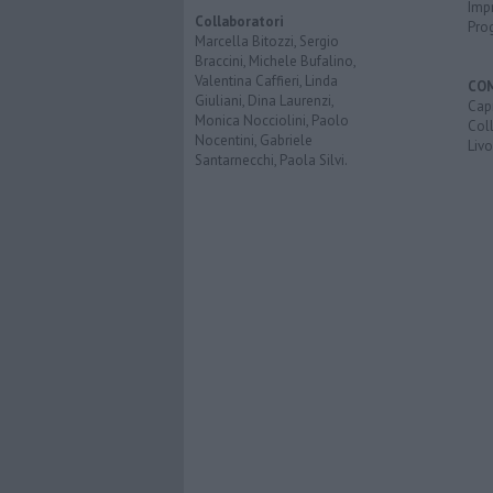
Imp
Collaboratori
Pro
Marcella Bitozzi, Sergio
Braccini, Michele Bufalino,
Valentina Caffieri, Linda
CO
Giuliani, Dina Laurenzi,
Capr
Monica Nocciolini, Paolo
Coll
Nocentini, Gabriele
Liv
Santarnecchi, Paola Silvi.