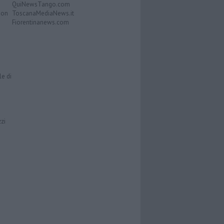
QuiNewsTango.com
Don
ToscanaMediaNews.it
Fiorentinanews.com
le di
zzi