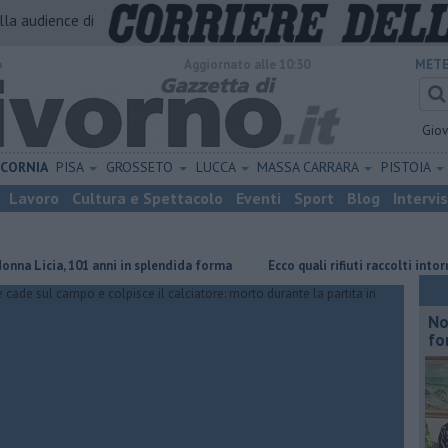
alla audience di
o
Aggiornato alle 10:30
METE
Gio
ICORNIA
PISA
GROSSETO
LUCCA
MASSA CARRARA
PISTOIA
Lavoro
Cultura e Spettacolo
Eventi
Sport
Blog
Intervi
cia, 101 anni in splendida forma
Ecco quali rifiuti raccolti intorno a Ca
No
fo