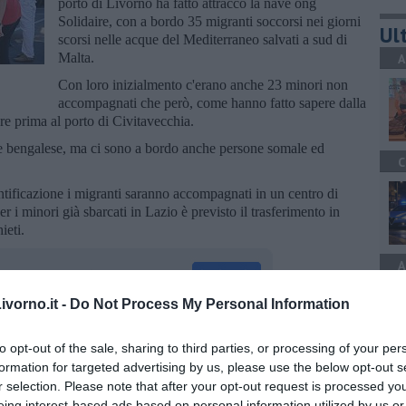
porto di Livorno ha fatto attracco la nave ong
Solidaire, con a bordo 35 migranti soccorsi nei giorni
Ult
scorsi nelle acque del Mediterraneo salvati a sud di
Malta.
A
Con loro inizialmento c'erano anche 23 minori non
accompagnati che però, come hanno fatto sapere dalla
are prima al porto di Civitavecchia.
ne bengalese, ma ci sono a bordo anche persone somale ed
C
entificazione i migranti saranno accompagnati in un centro di
r i minori già sbarcati in Lazio è previsto il trasferimento in
ieti.
A
vorno.it -
Do Not Process My Personal Information
to opt-out of the sale, sharing to third parties, or processing of your per
oscana iscriviti alla
Newsletter QUInews - ToscanaMedia.
amente nella tua casella di posta.
formation for targeted advertising by us, please use the below opt-out s
A
r selection. Please note that after your opt-out request is processed y
eing interest-based ads based on personal information utilized by us or