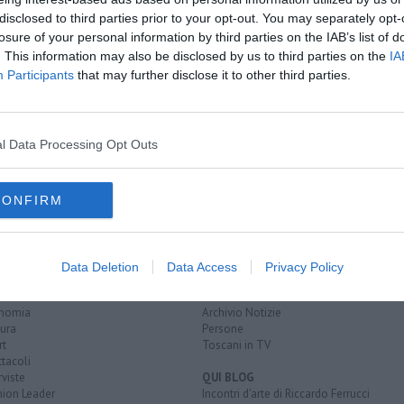
disclosed to third parties prior to your opt-out. You may separately opt-
losure of your personal information by third parties on the IAB’s list of
. This information may also be disclosed by us to third parties on the
IA
Livorno
Participants
that may further disclose it to other third parties.
granti
ia di siena
lazio
abruzzo
provincia di chieti
l Data Processing Opt Outs
CONFIRM
EGORIE
RUBRICHE
naca
Le notizie di oggi
Data Deletion
Data Access
Privacy Policy
tica
Più Letti della settimana
alità
Più Letti del mese
nomia
Archivio Notizie
ura
Persone
rt
Toscani in TV
tacoli
rviste
QUI BLOG
nion Leader
Incontri d'arte di Riccardo Ferrucci