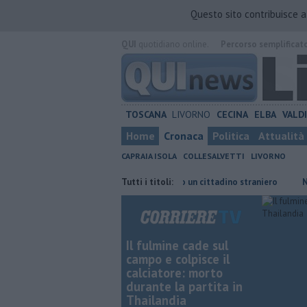
Questo sito contribuisce 
QUI
quotidiano online.
Percorso semplificat
TOSCANA
LIVORNO
CECINA
ELBA
VALD
Home
Cronaca
Politica
Attualità
CAPRAIA ISOLA
COLLESALVETTI
LIVORNO
la Caritas
Dopo vari reati espulso un cittadino straniero
Tutti i titoli:
Nonna Li
Il fulmine cade sul
campo e colpisce il
calciatore: morto
durante la partita in
Thailandia