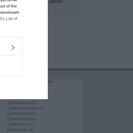
intorno a Capraia
out of the
 downstream
B’s List of
IL NETWORK QuiNews.net
QuiNewsAbetone.it
QuiNewsAmiata.it
QuiNewsAnimali.it
QuiNewsArezzo.it
QuiNewsCasentino.it
QuiNewsCecina.it
QuiNewsChianti.it
QuiNewsCuoio.it
QuiNewsElba.it