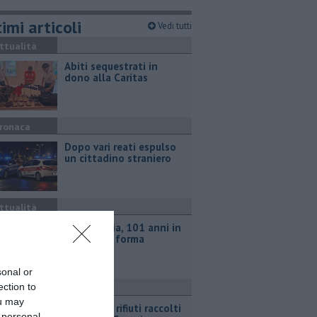
imi articoli
Vedi tutti
ttualità
Abiti sequestrati in
dono alla Caritas
ronaca
Dopo vari reati espulso
un cittadino straniero
ttualità
Nonna Licia, 101 anni in
splendida forma
sonal or
ection to
ttualità
ou may
Ecco quali rifiuti raccolti
 personal