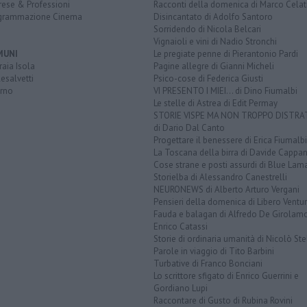
rese & Professioni
Racconti della domenica di Marco Celat
grammazione Cinema
Disincantato di Adolfo Santoro
Sorridendo di Nicola Belcari
Vignaioli e vini di Nadio Stronchi
MUNI
Le pregiate penne di Pierantonio Pardi
aia Isola
Pagine allegre di Gianni Micheli
esalvetti
Psico-cose di Federica Giusti
orno
VI PRESENTO I MIEI... di Dino Fiumalbi
Le stelle di Astrea di Edit Permay
STORIE VISPE MA NON TROPPO DISTR
di Dario Dal Canto
Progettare il benessere di Erica Fiumalbi
La Toscana della birra di Davide Cappan
Cose strane e posti assurdi di Blue Lam
Storielba di Alessandro Canestrelli
NEURONEWS di Alberto Arturo Vergani
Pensieri della domenica di Libero Ventur
Fauda e balagan di Alfredo De Girolam
Enrico Catassi
Storie di ordinaria umanità di Nicolò Ste
Parole in viaggio di Tito Barbini
Turbative di Franco Bonciani
Lo scrittore sfigato di Enrico Guerrini e
Gordiano Lupi
Raccontare di Gusto di Rubina Rovini