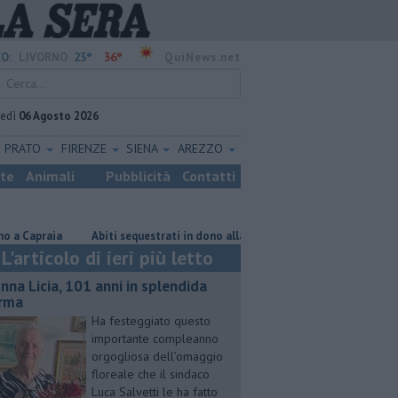
23°
36°
O:
LIVORNO
QuiNews.net
vedì
06 Agosto 2026
PRATO
FIRENZE
SIENA
AREZZO
ste
Animali
Pubblicità
Contatti
praia
Abiti sequestrati in dono alla Caritas
Dopo vari reati espuls
L'articolo di ieri più letto
nna Licia, 101 anni in splendida
rma
Ha festeggiato questo
importante compleanno
orgogliosa dell’omaggio
floreale che il sindaco
Luca Salvetti le ha fatto