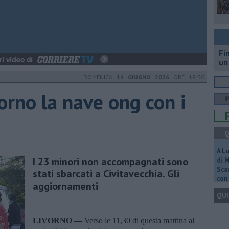
Fi
un
DOMENICA
14 GIUGNO 2026
ORE 18:30
orno la nave ong con i
Q
A L
I 23 minori non accompagnati sono
di 
Scar
stati sbarcati a Civitavecchia. Gli
con 
aggiornamenti
QUI
LIVORNO —
Verso le 11,30 di questa mattina al