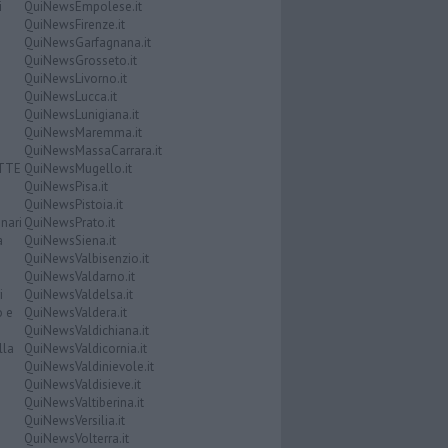
i
QuiNewsEmpolese.it
QuiNewsFirenze.it
QuiNewsGarfagnana.it
QuiNewsGrosseto.it
QuiNewsLivorno.it
QuiNewsLucca.it
QuiNewsLunigiana.it
QuiNewsMaremma.it
QuiNewsMassaCarrara.it
ATTE
QuiNewsMugello.it
QuiNewsPisa.it
QuiNewsPistoia.it
nari
QuiNewsPrato.it
a
QuiNewsSiena.it
QuiNewsValbisenzio.it
QuiNewsValdarno.it
i
QuiNewsValdelsa.it
o e
QuiNewsValdera.it
QuiNewsValdichiana.it
lla
QuiNewsValdicornia.it
QuiNewsValdinievole.it
QuiNewsValdisieve.it
QuiNewsValtiberina.it
QuiNewsVersilia.it
QuiNewsVolterra.it