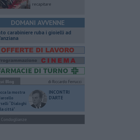
recapitare
DOMANI AVVENNE
nto carabiniere ruba i gioielli ad
'anziana
ui Blog
di Riccardo Ferrucci
INCONTRI
ucca la mostra
D'ARTE
Marcello
selli “Dialoghi
la città"
Condoglianze