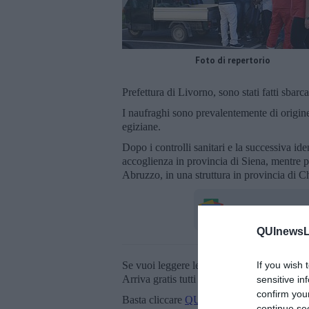
Foto di repertorio
Prefettura di Livorno, sono stati fatti sbarc
I naufraghi sono prevalentemente di origi
egiziane.
Dopo i controlli sanitari e la successiva id
accoglienza in provincia di Siena, mentre pe
Abruzzo, in una struttura in provincia di Ch
QUInewsLi
If you wish 
Se vuoi leggere le notizie principali della T
Arriva gratis tutti i giorni alle 20:00 dirett
sensitive in
confirm you
Basta cliccare
QUI
continue se