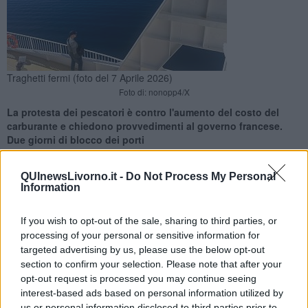
Traghetti fermi (foto del 7 Aprile 2026)
Foto di: nonopp4/X
La protesta dei pescatori è contro l'aumento del costo del
carburante e chiedono provvedimenti al governo francese.
Due giorni di blocco dei porti
QUInewsLivorno.it -
Do Not Process My Personal
Information
If you wish to opt-out of the sale, sharing to third parties, or
BASTIA —
Dalla giornata di ieri
centinaia di turisti e lavoratori
processing of your personal or sensitive information for
sono bloccati
in
Corsica
nei vari porti a causa della
protesta dei
targeted advertising by us, please use the below opt-out
pescatori e sindacati
contro l'aumento del costo del carburante,
section to confirm your selection. Please note that after your
in seguito alla guerra in Medio Oriente, situazione per la quale
opt-out request is processed you may continue seeing
chiedono provvedimenti urgenti al governo francese.
interest-based ads based on personal information utilized by
Ad
Ajaccio
la situazione oggi si è complicata anche per la viabilità
us or personal information disclosed to third parties prior to