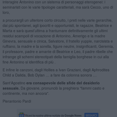
interagire Antonino con un sistema di personaggi eterogenei: i
seminaristi con le varie tipologie caratteriali, ma sarà Cecco, uno di
loro,
a procurargli un ulteriore corto circuito, i preti nelle varie gerarchie,
dai più spontanei, agli ipocriti e opportunisti, le ragazze, Beatrice e
Marta e sarà quest’ultima a frantumare definitivamente gli ultimi
residui scampoli di vocazione di Antonino, Amerigo e la madre
Ginevra, sensuale e cinica, Salvatore, il fratello yuppie, narcisista e
ruffiano, la madre e la sorella, figure neutre, insignificanti, Geremia,
il professore, padre e amante di Beatrice e Leo, il padre ribelle che
infrange gli schemi stereotipati della famiglia borghese in cui alla
fine Antonino si identifica di più .
E infine le canzoni, dagli Hollies a Ivan Graziani, dagli Aphrodites
Child a Dalida, Bob Dylan … a fare da colonna sonora …
Sant'Agostino
era consapevole delle sfide del desiderio
sessuale.
Da giovane, pronunciò la preghiera "fammi casto e
continente, ma non ancora".
Pierantonio Pardi