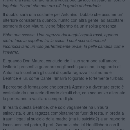
inquieto. Scoprì che non era più in grado di ricordarla.
Il dubbio sarà una costante per Antonino. Dubbio che assume un’
ulteriore consistenza quando, riunito con altra gente, ad ascoltare i
sermoni di don Mauro, viene folgorato da un’insolita presenza:
Ebbe una scossa. Una ragazza dai lunghi capelli rossi, appena
dietro faceva capolino tra la calca. I suoi ricci voluminosi
incorniciavano un viso perfettamente ovale, la pelle candida come
l’inverno.
E, quando Don Mauro, concludendo il suo sermone sull’amore,
inviterà i presenti a guardare negli occhi qualcuno, lo sguardo di
Antonino incontrerà gli occhi di quella ragazza il cui nome è
Beatrice e lui, come Dante, rimarrà folgorato e fortemente turbato.
Il percorso di formazione che porterà Agostino a diventare prete è
costellato da una serie di corto circuiti che, con sequenze alternate,
lo porteranno a vacillare sempre di più.
In realtà questa Beatrice, che solo vagamente ha un’aura
stilnovista, è una ragazza completamente fuori di testa, in preda a
traumi legati al suicidio della madre (ma fu suicidio?) a un rapporto
incestuoso col padre, il prof. Geremia che lei identificherà con il