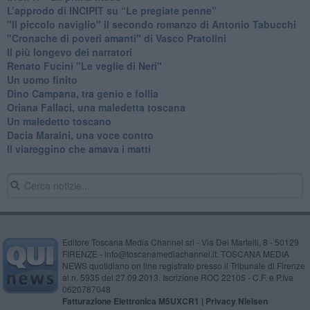
L’approdo di INCIPIT su “Le pregiate penne”
​"Il piccolo naviglio" il secondo romanzo di Antonio Tabucchi
​"Cronache di poveri amanti" di Vasco Pratolini
​Il più longevo dei narratori
Renato Fucini "Le veglie di Neri"
Un uomo finito
​Dino Campana, tra genio e follia
​Oriana Fallaci, una maledetta toscana
​Un maledetto toscano
​Dacia Maraini, una voce contro
​Il viareggino che amava i matti
Editore Toscana Media Channel srl - Via Dei Martelli, 8 - 50129
FIRENZE - info@toscanamediachannel.it. TOSCANA MEDIA
NEWS quotidiano on line registrato presso il Tribunale di Firenze
al n. 5935 del 27.09.2013. Iscrizione ROC 22105 - C.F. e P.Iva
0620787048
Fatturazione Elettronica M5UXCR1 |
Privacy Nielsen