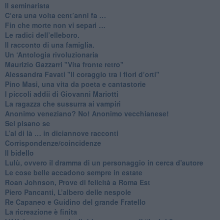
Il seminarista
​C’era una volta cent’anni fa …
​Fin che morte non vi separi …
​Le radici dell’elleboro.
​Il racconto di una famiglia.
Un ‘Antologia rivoluzionaria
​Maurizio Gazzarri "Vita fronte retro"
​Alessandra Favati "Il coraggio tra i fiori d’orti"
​Pino Masi, una vita da poeta e cantastorie
​I piccoli addii di Giovanni Mariotti
​La ragazza che sussurra ai vampiri
​Anonimo veneziano? No! Anonimo vecchianese!
​Sei pisano se
​L’al di là … in diciannove racconti
Corrispondenze/coincidenze
Il bidello
Lulù, ovvero il dramma di un personaggio in cerca d'autore
Le cose belle accadono sempre in estate
Roan Johnson, Prove di felicità a Roma Est
Piero Pancanti, L’albero delle nespole
Re Capaneo e Guidino del grande Fratello
La ricreazione è finita