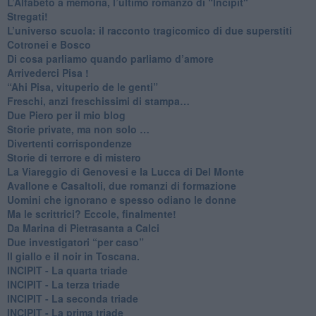
​L’Alfabeto a memoria, l’ultimo romanzo di “Incipit"
​Stregati!
L’universo scuola: il racconto tragicomico di due superstiti
Cotronei e Bosco
Di cosa parliamo quando parliamo d’amore
Arrivederci Pisa !
​“Ahi Pisa, vituperio de le genti”
Freschi, anzi freschissimi di stampa…
​Due Piero per il mio blog
​Storie private, ma non solo …
Divertenti corrispondenze
Storie di terrore e di mistero
La Viareggio di Genovesi e la Lucca di Del Monte
Avallone e Casaltoli, due romanzi di formazione
​Uomini che ignorano e spesso odiano le donne
Ma le scrittrici? Eccole, finalmente!
Da Marina di Pietrasanta a Calci
​Due investigatori “per caso”
​Il giallo e il noir in Toscana.
INCIPIT - La quarta triade
INCIPIT - La terza triade
INCIPIT - La seconda triade
INCIPIT - La prima triade