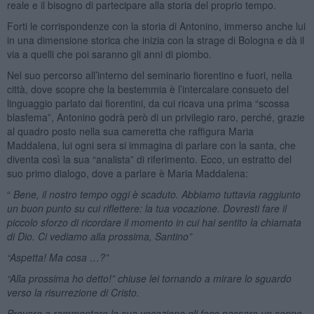
reale e il bisogno di partecipare alla storia del proprio tempo.
Forti le corrispondenze con la storia di Antonino, immerso anche lui
in una dimensione storica che inizia con la strage di Bologna e dà il
via a quelli che poi saranno gli anni di piombo.
Nel suo percorso all’interno del seminario fiorentino e fuori, nella
città, dove scopre che la bestemmia è l’intercalare consueto del
linguaggio parlato dai fiorentini, da cui ricava una prima “scossa
blasfema”, Antonino godrà però di un privilegio raro, perché, grazie
al quadro posto nella sua cameretta che raffigura Maria
Maddalena, lui ogni sera si immagina di parlare con la santa, che
diventa così la sua “analista” di riferimento. Ecco, un estratto del
suo primo dialogo, dove a parlare è Maria Maddalena:
“
Bene, il nostro tempo oggi è scaduto. Abbiamo tuttavia raggiunto
un buon punto su cui riflettere: la tua vocazione. Dovresti fare il
piccolo sforzo di ricordare il momento in cui hai sentito la chiamata
di Dio. Ci vediamo alla prossima, Santino”
“Aspetta! Ma cosa …?”
“Alla prossima ho detto!” chiuse lei tornando a mirare lo sguardo
verso la risurrezione di Cristo.
Provare a rammentare la sua vocazione gli fece passare un sonno