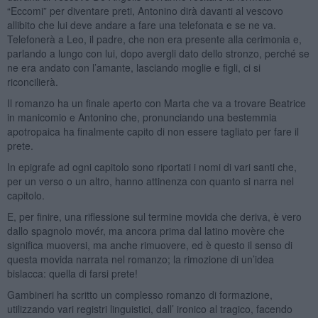
“Eccomi” per diventare preti, Antonino dirà davanti al vescovo
allibito che lui deve andare a fare una telefonata e se ne va.
Telefonerà a Leo, il padre, che non era presente alla cerimonia e,
parlando a lungo con lui, dopo avergli dato dello stronzo, perché se
ne era andato con l’amante, lasciando moglie e figli, ci si
riconcilierà.
Il romanzo ha un finale aperto con Marta che va a trovare Beatrice
in manicomio e Antonino che, pronunciando una bestemmia
apotropaica ha finalmente capito di non essere tagliato per fare il
prete.
In epigrafe ad ogni capitolo sono riportati i nomi di vari santi che,
per un verso o un altro, hanno attinenza con quanto si narra nel
capitolo.
E, per finire, una riflessione sul termine movida che deriva, è vero
dallo spagnolo movér, ma ancora prima dal latino movère che
significa muoversi, ma anche rimuovere, ed è questo il senso di
questa movida narrata nel romanzo; la rimozione di un’idea
bislacca: quella di farsi prete!
Gambineri ha scritto un complesso romanzo di formazione,
utilizzando vari registri linguistici, dall’ ironico al tragico, facendo