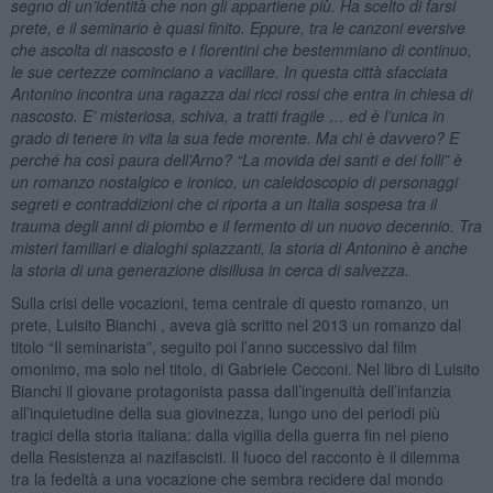
segno di un’identità che non gli appartiene più. Ha scelto di farsi
prete, e il seminario è quasi finito. Eppure, tra le canzoni eversive
che ascolta di nascosto e i fiorentini che bestemmiano di continuo,
le sue certezze cominciano a vacillare. In questa città sfacciata
Antonino incontra una ragazza dai ricci rossi che entra in chiesa di
nascosto. E’ misteriosa, schiva, a tratti fragile … ed è l’unica in
grado di tenere in vita la sua fede morente. Ma chi è davvero? E
perché ha così paura dell’Arno? “La movida dei santi e dei folli” è
un romanzo nostalgico e ironico, un caleidoscopio di personaggi
segreti e contraddizioni che ci riporta a un Italia sospesa tra il
trauma degli anni di piombo e il fermento di un nuovo decennio. Tra
misteri familiari e dialoghi spiazzanti, la storia di Antonino è anche
la storia di una generazione disillusa in cerca di salvezza.
Sulla crisi delle vocazioni, tema centrale di questo romanzo, un
prete, Luisito Bianchi , aveva già scritto nel 2013 un romanzo dal
titolo “Il seminarista”, seguito poi l’anno successivo dal film
omonimo, ma solo nel titolo, di Gabriele Cecconi. Nel libro di Luisito
Bianchi il giovane protagonista passa dall’ingenuità dell’infanzia
all’inquietudine della sua giovinezza, lungo uno dei periodi più
tragici della storia italiana: dalla vigilia della guerra fin nel pieno
della Resistenza ai nazifascisti. Il fuoco del racconto è il dilemma
tra la fedeltà a una vocazione che sembra recidere dal mondo