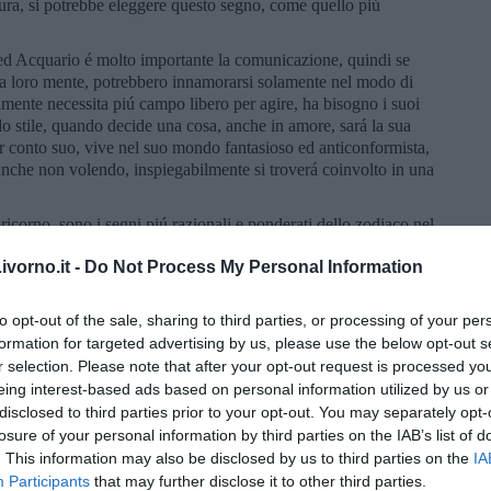
ura, si potrebbe eleggere questo segno, come quello piú
d Acquario é molto importante la comunicazione, quindi se
la loro mente, potrebbero innamorarsi solamente nel modo di
ramente necessita piú campo libero per agire, ha bisogno i suoi
llo stile, quando decide una cosa, anche in amore, sará la sua
er conto suo, vive nel suo mondo fantasioso ed anticonformista,
 anche non volendo, inspiegabilmente si troverá coinvolto in una
rno, sono i segni piú razionali e ponderati dello zodiaco nel
portati ad agire con responsabilitá. Il Toro, che é molto
vorno.it -
Do Not Process My Personal Information
lla persona che sceglie, una volta che avrá conquistato il partner,
ú predisposto per un rapporto duraturo e il segno piú fedele dello
tico della vita, se riesce a trovare un’compagno, che non gli fa
to opt-out of the sale, sharing to third parties, or processing of your per
ione, puó innamorarsi benissimo e mantenere la sua relazione per
formation for targeted advertising by us, please use the below opt-out s
nte accanto ad un partner che lo trascura, eventualmente potrá
r selection. Please note that after your opt-out request is processed y
tento ai dettagli, che non venga scoperto.
eing interest-based ads based on personal information utilized by us or
posti a vivere i sentimenti profondamente. Al segno del
disclosed to third parties prior to your opt-out. You may separately opt-
lia, i sentimenti, per lui é una cosa fondamentale a vivere in
losure of your personal information by third parties on the IAB’s list of
 e se si trova bene in famiglia, non gli viene mai in mente di
. This information may also be disclosed by us to third parties on the
IA
rentemente é un pezzo di ghiaccio, invece i sentimenti li vive
Participants
that may further disclose it to other third parties.