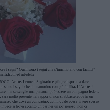
e i segni? Quali sono i segni che s’innamorano con facilitá?
naffidabili ed infedeli?
CO, Ariete, Leone e Sagittario é piú predisposto a dare
e siano i segni che s’innamorino con piú facilitá. L’Ariete si
ensare, ma se sceglie una persona, puó essere un compagno fedele.
, sará molto presente nel rapporto, non si abbasserebbe in un
o, ammesso che trovi un compagno, con il quale possa vivere spesso
 invece si trova accanto un partner un po’ noioso, non ci