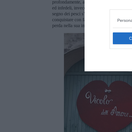
profondamente, anche se non li dimostra. É 
ed infedeli, invece col tempo, se si troverá a
segno dei pesci s’innamora facilmente, anch
conquistare con facilitá. Il suo partner dovr
Persona
perda nella sua immaginazione e si lasci in 