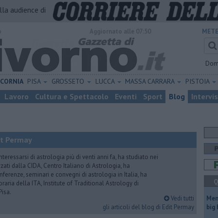
alla audience di
o
Aggiornato alle 07:50
METE
Dom
ICORNIA
PISA
GROSSETO
LUCCA
MASSA CARRARA
PISTOIA
Lavoro
Cultura e Spettacolo
Eventi
Sport
Blog
Intervi
it Permay
nteressarsi di astrologia più di venti anni fa, ha studiato nei
zati dalla CIDA, Centro Italiano di Astrologia, ha
erenze, seminari e convegni di astrologia in Italia, ha
Q
oraria della ITA, Institute of Traditional Astrology di
Pisa.
Vedi tutti
Mem
gli articoli del blog di Edit Permay
big