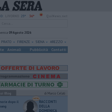
25°
36°
O:
LIVORNO
QuiNews.net
enica
09 Agosto 2026
PRATO
FIRENZE
SIENA
AREZZO
ste
Animali
Pubblicità
Contatti
ui Blog
di Marco Celati
RACCONTI
orie dopo il
DELLA
 bang
DOMENICA