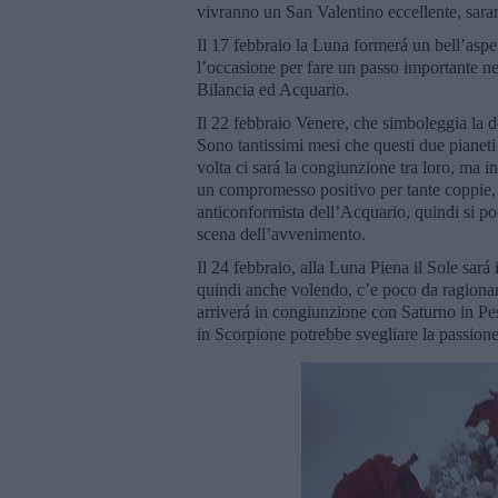
vivranno un San Valentino eccellente, sarann
Il 17 febbraio la Luna formerá un bell’aspet
l’occasione per fare un passo importante nel
Bilancia ed Acquario.
Il 22 febbraio Venere, che simboleggia la 
Sono tantissimi mesi che questi due pianet
volta ci sará la congiunzione tra loro, ma
un compromesso positivo per tante coppie, c
anticonformista dell’Acquario, quindi si po
scena dell’avvenimento.
Il 24 febbraio, alla Luna Piena il Sole sar
quindi anche volendo, c’e poco da ragionare
arriverá in congiunzione con Saturno in Pes
in Scorpione potrebbe svegliare la passione