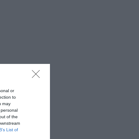
sonal or
ection to
ou may
 personal
out of the
 downstream
B’s List of