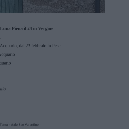
4
 Luna Piena il
24 in Vergine
i
Acquario, dal 23 febbraio in Pesci
 Acquario
cquario
naio