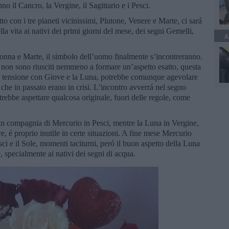
o il Cancro, la Vergine, il Sagittario e i Pesci.
to con i tre pianeti vicinissimi, Plutone, Venere e Marte, ci sará
la vita ai nativi dei primi giorni del mese, dei segni Gemelli,
A
donna e Marte, il simbolo dell’uomo finalmente s’incontreranno.
i non sono riusciti nemmeno a formare un’aspetto esatto, questa
 in tensione con Giove e la Luna, potrebbe comunque agevolare
he in passato erano in crisi. L’incontro avverrá nel segno
trebbe aspettare qualcosa originale, fuori delle regole, come
á in compagnia di Mercurio in Pesci, mentre la Luna in Vergine,
, é proprio inutile in certe situazioni. A fine mese Mercurio
ci e il Sole, momenti taciturni, peró il buon aspetto della Luna
, specialmente ai nativi dei segni di acqua.