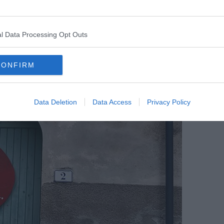
molto passionale, nella giovane etá é uno dei segni piú frivoli
ccanto la persona giusta, potrá essere il piú fedele di tutti. Il
e se gli vengono dette solamente due parole sdolcinate, lui si fa
á essere sempre presente, per poterlo guidare, c’e il rischio che si
l Data Processing Opt Outs
balia degli eventi.
CONFIRM
Data Deletion
Data Access
Privacy Policy