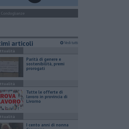
Condoglianze
imi articoli
Vedi tutti
ttualità
Parità di genere e
sostenibilità, premi
prorogati
ttualità
​Tutte le offerte di
lavoro in provincia di
Livorno
ttualità
I cento anni di nonna