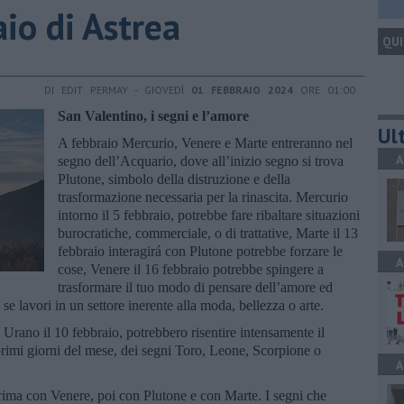
raio di Astrea
QUI
DI EDIT PERMAY - GIOVEDÌ
01 FEBBRAIO 2024
ORE 01:00
San Valentino,
i segni
e
l’
amore
Ult
A febbraio Mercurio, Venere e Marte entreranno nel
A
segno dell’Acquario, dove all’inizio segno si trova
Plutone, simbolo della distruzione e della
trasformazione necessaria per la rinascita. Mercurio
intorno il 5 febbraio, potrebbe fare ribaltare situazioni
burocratiche, commerciale, o di trattative, Marte il 13
febbraio interagirá con Plutone potrebbe forzare le
A
cose, Venere il 16 febbraio potrebbe spingere a
trasformare il tuo modo di pensare dell’amore ed
e lavori in un settore inerente alla moda, bellezza o arte.
Urano il 10 febbraio, potrebbero risentire intensamente il
primi giorni del mese, dei segni Toro, Leone, Scorpione o
A
rima con Venere, poi con Plutone e con Marte. I segni che