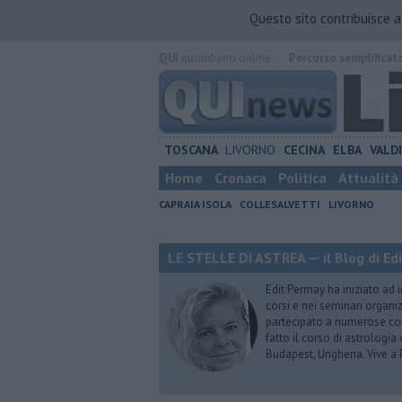
Questo sito contribuisce 
QUI
quotidiano online.
Percorso semplificat
TOSCANA
LIVORNO
CECINA
ELBA
VALD
Home
Cronaca
Politica
Attualità
CAPRAIA ISOLA
COLLESALVETTI
LIVORNO
LE STELLE DI ASTREA — il Blog di Ed
Edit Permay ha iniziato ad i
corsi e nei seminari organiz
partecipato a numerose conf
fatto il corso di astrologia 
Budapest, Ungheria. Vive a 